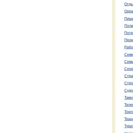
Отды
Охра
Пище
Поли
Потр
Пром
Рабо
Семи
Семь
Спор
Стра
Стро
Судо
Тамо
Теле
Торг
Тран
Тури