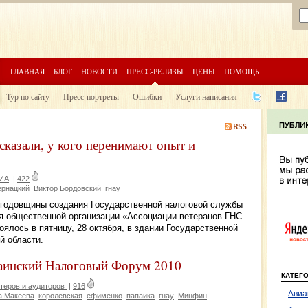
ГЛАВНАЯ
БЛОГ
НОВОСТИ
ПРЕСС-РЕЛИЗЫ
ЦЕНЫ
ПОМОЩЬ
Тур по сайту
Пресс-портреты
Ошибки
Услуги написания
сказали, у кого перенимают опыт и
 ИА
|
422
ернацкий
Виктор Бордовский
гнау
й годовщины создания Государственной налоговой службы
я общественной организации «Ассоциации ветеранов ГНС
оялось в пятницу, 28 октября, в здании Государственной
й области.
аинский Налоговый Форум 2010
КАТЕГ
теров и аудиторов
|
916
Авиа
а Макеева
королевская
ефименко
папаика
гнау
Минфин