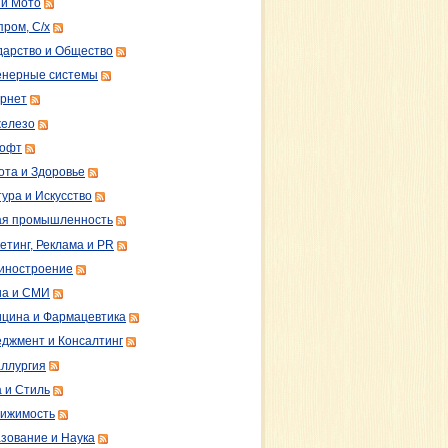
 и Мото
пром, С/х
дарство и Общество
нерные системы
рнет
железо
софт
ота и Здоровье
тура и Искусство
ая промышленность
етинг, Реклама и PR
иностроение
а и СМИ
цина и Фармацевтика
джмент и Консалтинг
ллургия
 и Стиль
ижимость
зование и Наука