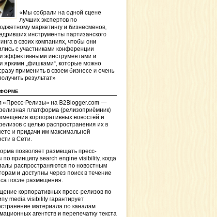
«Мы собрали на одной сцене
лучших экспертов по
джетному маркетингу и бизнесменов,
едривших инструменты партизанского
инга в своих компаниях, чтобы они
лись с участниками конференции
и эффективными инструментами и
и яркими „фишками“, которые можно
сразу применить в своем бизнесе и очень
получить результат»
ТФОРМЕ
 «Пресс-Релизы» на B2Blogger.com —
-релизная платформа (релизоприёмник)
азмещения корпоративных новостей и
релизов с целью распространения их в
ете и придачи им максимальной
сти в Сети.
орма позволяет размещать пресс-
 по принципу search engine visibility, когда
иалы распространяются по новостным
торам и доступны через поиск в течение
са после размещения.
щение корпоративных пресс-релизов по
пу media visibility гарантирует
остранение материала по каналам
ационных агентств и перепечатку текста