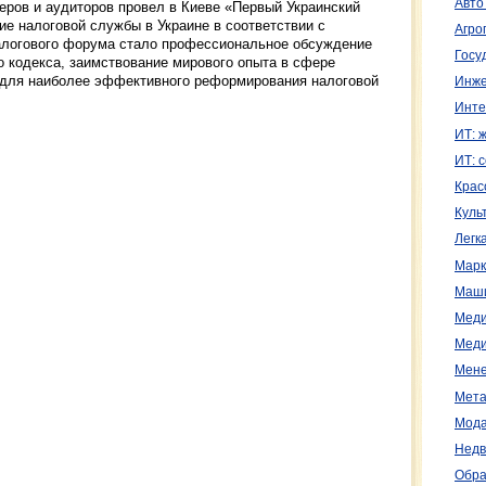
Авто
еров и аудиторов провел в Киеве «Первый Украинский
е налоговой службы в Украине в соответствии с
Агро
алогового форума стало профессиональное обсуждение
Госу
о кодекса, заимствование мирового опыта в сфере
й для наиболее эффективного реформирования налоговой
Инже
Инте
ИТ: 
ИТ: 
Крас
Куль
Легк
Марк
Маш
Меди
Меди
Мене
Мета
Мода
Недв
Обра