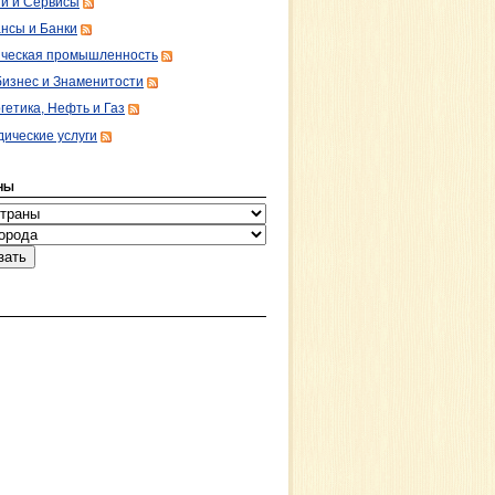
ги и Сервисы
нсы и Банки
ческая промышленность
изнес и Знаменитости
гетика, Нефть и Газ
ические услуги
НЫ