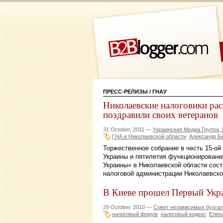
ПРЕСС-РЕЛИЗЫ
/ ГНАУ
Николаевские налоговики рас
поздравили своих ветеранов
31 October, 2011 —
Украинская Медиа Группа,
ГНА в Николаевской области
Александр Б
Торжественное собрание в честь 15-о
Украины и пятилетия функционировани
Украины» в Николаевской области сост
налоговой администрации Николаевско
В Киеве прошел Первый Укр
29 October, 2010 —
Совет независимых бухгал
налоговый форум
налоговый кодекс
Елен