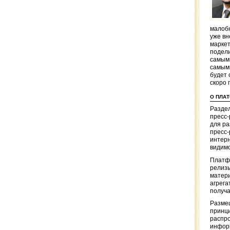
малобю
уже вн
маркет
подели
самым
самым
будет 
скоро 
О ПЛА
Раздел
пресс
для р
пресс-
интерн
видимо
Платф
релизы
матер
агрега
получа
Разме
принци
распр
информ