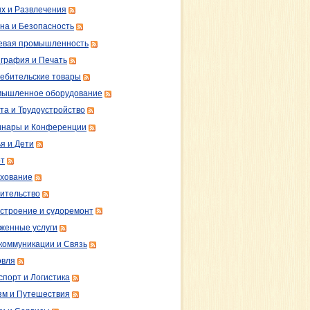
х и Развлечения
на и Безопасность
вая промышленность
графия и Печать
ебительские товары
ышленное оборудование
та и Трудоустройство
нары и Конференции
я и Дети
т
хование
ительство
строение и судоремонт
женные услуги
коммуникации и Связь
овля
спорт и Логистика
зм и Путешествия