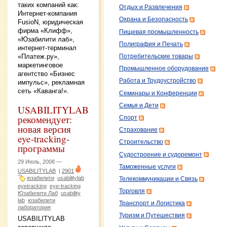
таких компаний как:
Отдых и Развлечения
Интернет-компания
Охрана и Безопасность
FusioN, юридическая
фирма «Клифф»,
Пищевая промышленность
«Юзабилити лаб»,
Полиграфия и Печать
интернет-терминал
«Платеж.ру»,
Потребительские товары
маркетинговое
Промышленное оборудование
агентство «Бизнес
Работа и Трудоустройство
импульс», рекламная
сеть «Каванга!».
Семинары и Конференции
Семья и Дети
USABILITYLAB
рекомендует:
Спорт
новая версия
Страхование
eye-tracking-
Строительство
программы
Судостроение и судоремонт
29 Июль, 2008 —
Таможенные услуги
USABILITYLAB
|
2901
юзабилити
usabilitylab
Телекоммуникации и Связь
eyetracking
eye-tracking
Торговля
Юзабилити Лаб
usability
lab
юзабилити
Транспорт и Логистика
лаборатория
Туризм и Путешествия
USABILITYLAB