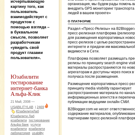
исчерпывающую
организация, мы будем рады помочь в
картину того, как
внедрить GPS мониторинг транспорта
пользователь
людей в вашем проекте»
взаимодействует с
О ПЛАТФОРМЕ
продуктом с
помощью взгляда –
Раздел «Пресс-Релизы» на B2Blogger
в буквальном
пресс-релизная платформа (релизопр
смысле, позволяет
для размещения корпоративных новос
разработчикам
пресс-релизов с целью распространен
интернете и придачи им максимально
«увидеть свой
видимости в Сети.
продукт глазами
пользователя».
Платформа позволяет размещать пре
релизы по принципу search engine visibi
материалы распространяются по нов
агрегаторам и доступны через поиск в
Юзабилити
получаса после размещения.
тестирование
Размещение корпоративных пресс-ре
интернет-банка
принципу media visibility гарантирует
Альфа-Клик
распространение материала по канал
информационных агентств и перепечат
21 Май, 2008 —
публикации ведущими онлайн СМИ.
USABILITYLAB
|
2469
B2Blogger.com не несет ответственнос
ЮзабилитиЛаб
содержание материалов, опубликован
Юзабилити Лаб
партнерами пресс-релизной платфор
юзабилити
тестирование
Альфа банк
услуги
юзабилити
юзабилити
лаборатория
usability