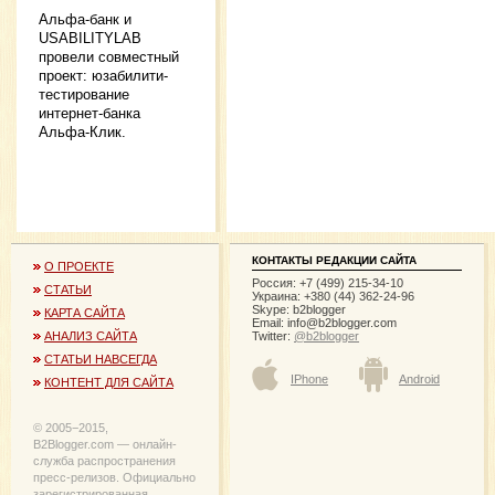
Альфа-банк и
USABILITYLAB
провели совместный
проект: юзабилити-
тестирование
интернет-банка
Альфа-Клик.
КОНТАКТЫ РЕДАКЦИИ САЙТА
О ПРОЕКТЕ
Россия: +7 (499) 215-34-10
СТАТЬИ
Украина: +380 (44) 362-24-96
Skype: b2blogger
КАРТА САЙТА
Email:
info@b2blogger.com
Twitter:
@b2blogger
АНАЛИЗ САЙТА
СТАТЬИ НАВСЕГДА
IPhone
Android
КОНТЕНТ ДЛЯ САЙТА
© 2005−2015,
B2Blogger.com — онлайн-
служба распространения
пресс-релизов. Официально
зарегистрированная