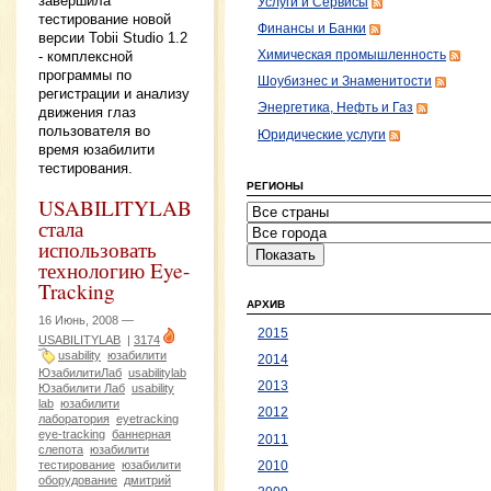
завершила
Услуги и Сервисы
тестирование новой
Финансы и Банки
версии Tobii Studio 1.2
- комплексной
Химическая промышленность
программы по
Шоубизнес и Знаменитости
регистрации и анализу
Энергетика, Нефть и Газ
движения глаз
пользователя во
Юридические услуги
время юзабилити
тестирования.
РЕГИОНЫ
USABILITYLAB
стала
использовать
технологию Eye-
Tracking
АРХИВ
16 Июнь, 2008 —
2015
USABILITYLAB
|
3174
usability
юзабилити
2014
ЮзабилитиЛаб
usabilitylab
2013
Юзабилити Лаб
usability
lab
юзабилити
2012
лаборатория
eyetracking
eye-tracking
баннерная
2011
слепота
юзабилити
тестирование
юзабилити
2010
оборудование
дмитрий