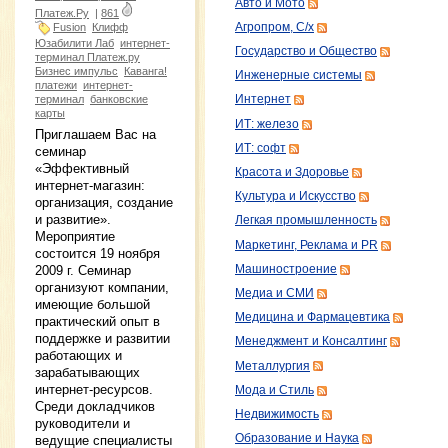
Авто и Мото
Платеж.Ру
|
861
Fusion
Клифф
Агропром, С/х
Юзабилити Лаб
интернет-
Государство и Общество
терминал Платеж.ру
Бизнес импульс
Каванга!
Инженерные системы
платежи
интернет-
терминал
банковские
Интернет
карты
ИТ: железо
Приглашаем Вас на
ИТ: софт
семинар
«Эффективный
Красота и Здоровье
интернет-магазин:
Культура и Искусство
организация, создание
и развитие».
Легкая промышленность
Мероприятие
Маркетинг, Реклама и PR
состоится 19 ноября
Машиностроение
2009 г. Семинар
организуют компании,
Медиа и СМИ
имеющие большой
Медицина и Фармацевтика
практический опыт в
поддержке и развитии
Менеджмент и Консалтинг
работающих и
Металлургия
зарабатывающих
интернет-ресурсов.
Мода и Стиль
Среди докладчиков
Недвижимость
руководители и
Образование и Наука
ведущие специалисты