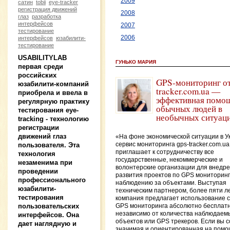
2009
сатин
tobii
eye-tracker
регистрация движений
2008
глаз
разработка
интерфейсов
2007
тестирование
2006
интерфейсов
юзабилити-
тестирование
USABILITYLAB
ГУНЬКО МАРИЯ
первая среди
российских
GPS-мониторинг от
юзабилити-компаний
tracker.com.ua —
приобрела и ввела в
эффективная помощ
регулярную практику
обычных людей в
тестирования eye-
необычных ситуац
tracking - технологию
регистрации
движений глаз
«На фоне экономической ситуации в У
сервис мониторинга gps-tracker.com.ua
пользователя. Эта
приглашает к сотрудничеству все
технология
государственные, некоммерческие и
незаменима при
волонтерские организации для внедре
проведении
развития проектов по GPS мониторинг
профессионального
наблюдению за объектами. Выступая
юзабилити-
техническим партнером, более пяти л
тестирования
компания предлагает использование 
пользовательских
GPS мониторинга абсолютно бесплат
независимо от количества наблюдаем
интерфейсов. Она
объектов или GPS трекеров. Если вы 
дает наглядную и
значимая и ориентированная на пом