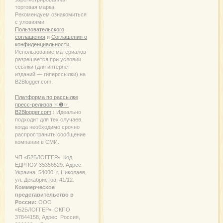
торговая марка.
Рекомендуем ознакомиться
с уловиями
Пользовательского
соглашения
и
Соглашения о
конфиденциальности
.
Использование материалов
разрешается при условии
ссылки (для интернет-
изданий — гиперссылки) на
B2Blogger.com.
Платформа по рассылке
пресс-релизов ☜❶☞
B2Blogger.com
› Идеально
подходит для тех случаев,
когда необходимо срочно
распространить сообщение
компании в СМИ.
ЧП «Б2БЛОГГЕР», Код
ЕДРПОУ 35356529. Адрес:
Украина, 54000, г. Николаев,
ул. Декабристов, 41/12.
Коммерческое
представительство в
России:
ООО
«Б2БЛОГГЕР», ОКПО
37844158, Адрес: Россия,