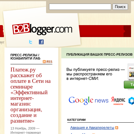
ЦЕНЫ
ПОМОЩЬ
луги написания
ПРЕСС-РЕЛИЗЫ
/
ЮЗАБИЛИТИ ЛАБ
Платеж.ру
расскажет об
оплате в Сети на
семинаре
«Эффективный
интернет-
магазин:
организация,
создание и
развитие»
КАТЕГОРИИ
Авиация и Авиаперелеты
13 Ноябрь, 2009 —
Интернет-терминал