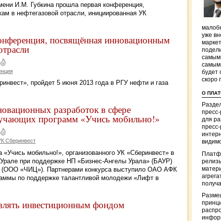
имени И.М. Губкина прошла первая конференция,
ам в нефтегазовой отрасли, инициированная УК
малобю
уже вн
конференция, посвящённая инновационным
маркет
отрасли
подели
самым
самым
енция
будет 
скоро 
инвест», пройдет 5 июня 2013 года в РГУ нефти и газа
О ПЛА
Раздел
новационных разработок в сфере
пресс
учающих программ «Учись мобильно!»
для р
пресс-
интерн
УК Сберинвест
видимо
 «Учись мобильно!», организованного УК «Сберинвест» в
Платф
Урале при поддержке НП «Бизнес-Ангелы Урала» (БАУР)
релизы
матер
ра (ООО «ЧИЦ»). Партнерами конкурса выступило ОАО АФК
агрега
раммы по поддержке талантливой молодежи «Лифт в
получа
Разме
авлять инвестиционным фондом
принци
распр
информ