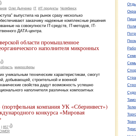
Отды
анов
Олег Дьяченко
IT
ИТ продукты
Челябинск
Охра
тупа" выпустила на рынок сразу несколько
Пище
 обеспечивают заказчику надежные комплексные решения
ванные на совокупности IT-средств, IT-методов, IT-
Поли
твенного ДАТА-центра.
Потр
Тверской области промышленное
Пром
неорганического наполнителя микронных
Рабо
Семи
Семь
 область
микросферы
Спор
х уникальным техническим характеристикам, смогут
Стра
ой, добывающей, строительной и военной
ханические свойства дадут возможность успешно
Стро
кционального наполнителя различных композитных
Судо
Тамо
(портфельная компания УК «Сберинвест»)
Теле
еждународного конкурса «Мировая
Торг
»
Тран
|
857
Тури
POWER