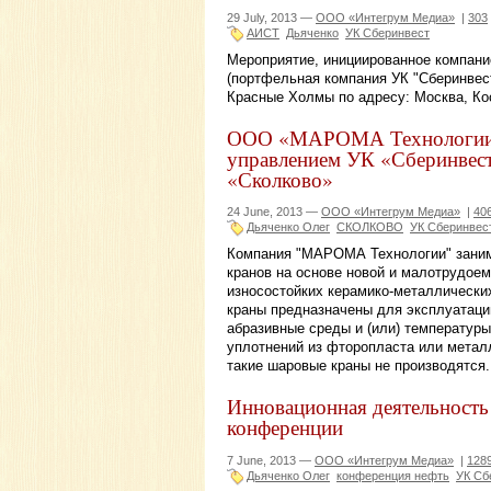
29 July, 2013 —
ООО «Интегрум Медиа»
|
303
АИСТ
Дьяченко
УК Сберинвест
Мероприятие, инициированное компани
(портфельная компания УК "Сберинвест"
Красные Холмы по адресу: Москва, Ко
ООО «МАРОМА Технологии» 
управлением УК «Сберинвест»
«Сколково»
24 June, 2013 —
ООО «Интегрум Медиа»
|
40
Дьяченко Олег
СКОЛКОВО
УК Сберинвес
Компания "МАРОМА Технологии" заним
кранов на основе новой и малотрудоем
износостойких керамико-металлически
краны предназначены для эксплуатаци
абразивные среды и (или) температуры
уплотнений из фторопласта или метал
такие шаровые краны не производятся.
Инновационная деятельность 
конференции
7 June, 2013 —
ООО «Интегрум Медиа»
|
128
Дьяченко Олег
конференция нефть
УК Сб