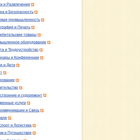
х и Развлечения
на и Безопасность
вая промышленность
графия и Печать
ебительские товары
ышленное оборудование
та и Трудоустройство
нары и Конференции
я и Дети
т
хование
ительство
строение и судоремонт
женные услуги
коммуникации и Связь
овля
спорт и Логистика
зм и Путешествия