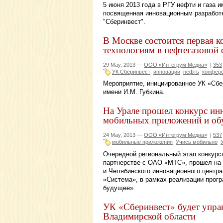
5 июня 2013 года в РГУ нефти и газа 
посвященная инновационным разработк
"Сберинвест".
В Москве состоится первая 
технологиям в нефтегазовой 
29 May, 2013 —
ООО «Интегрум Медиа»
|
353
УК Сберинвест
инновации
нефть
конфер
Мероприятие, инициированное УК «Сбер
имени И.М. Губкина.
На Урале прошел конкурс ин
мобильных приложений и об
24 May, 2013 —
ООО «Интегрум Медиа»
|
537
мобильные приложения
Учись мобильно
Очередной региональный этап конкурса
партнерстве с ОАО «МТС», прошел на 
и Челябинского инновационного цент
«Система», в рамках реализации прог
будущее».
УК «Сберинвест» будет упр
Владимирской области