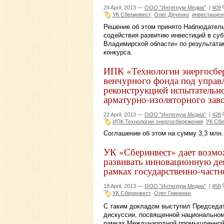
24 April, 2013 —
ООО "Интегрум Медиа"
|
409
УК Сберинвест
Олег Дяченко
инвестицио
Решение об этом принято Наблюдател
содействия развитию инвестиций в су
Владимирской области» по результатам
конкурса.
ИПК «Технологии энергосбе
венчурного фонда под управ
реконструкцией испытатель
арматурно-изоляторного за
22 April, 2013 —
ООО "Интегрум Медиа"
|
428
ИПК Технологии энергосбережения
УК Сбе
Соглашение об этом на сумму 3,3 млн.
УК «Сберинвест» дает возм
развивать инновационную дея
рамках государственно-частн
18 April, 2013 —
ООО "Интегрум Медиа"
|
456
УК Сберинвест
Олег Гриненко
С таким докладом выступил Председат
дискуссии, посвященной национальном
рамках Международной промышленной 