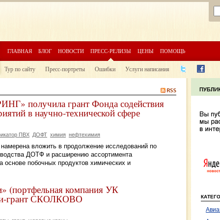
ГЛАВНАЯ
БЛОГ
НОВОСТИ
ПРЕСС-РЕЛИЗЫ
ЦЕНЫ
ПОМОЩЬ
Тур по сайту
Пресс-портреты
Ошибки
Услуги написания
 получила грант Фонда содействия
иятий в научно-технической сфере
икатор ПВХ
ДОФТ
химия
нефтехимия
 намерена вложить в продолжение исследований по
зводства ДОТФ и расширению ассортимента
 основе побочных продуктов химических и
(портфельная компания УК
ини-грант СКОЛКОВО
КАТЕГ
Авиа