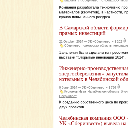
Марома
УК Сберинвест
СКОЛКОВО
керм
Компания разработала технологию про
материалов (керметов), в частности, 
кранов повышенного ресурса.
В Самарской области форми
прямых инвестиций
21 October, 2014 —
УК «Сберинвест»
|
202
Сберинвест
самарская область
инноваци
Заявления были сделаны на пресс-конф
выставки "Открытые инновации 2014".
Инженерно-производственна
энергосбережения» запустил
котельных в Челябинской обл
9 June, 2014 —
УК «Сберинвест»
|
736
Курнаков Иван
Челябинская область
блоч
Сберинвест
К созданию собственного цеха по про
двух проектов.
Челябинская компания ООО 
УК «Сберинвест») вывела на