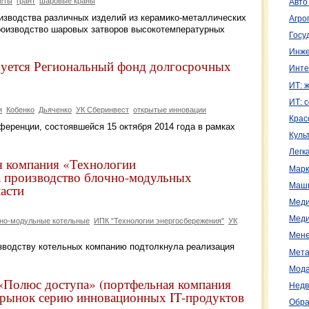
еты
грант
шаровые краны
Авто
изводства различных изделий из керамико-металлических
Агро
производство шаровых затворов высокотемпературных
Госу
Инже
руется Региональный фонд долгосрочных
Инте
ИТ: 
ИТ: 
и
Кобенко
Дьяченко
УК Сберинвест
открытые инновации
Крас
еренции, состоявшейся 15 октября 2014 года в рамках
Куль
Легк
я компания «Технологии
Марк
а производство блочно-модульных
асти
Маш
Меди
Меди
но-модульные котельные
ИПК "Технологии энергосбережения"
УК
Мене
изводству котельных компанию подтолкнула реализация
Мета
Мода
«Полюс доступа» (портфельная компания
Недв
 рынок серию инновационных IT-продуктов
Обра