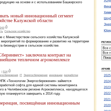
Услу
родукцию на основе и с использованием Башкирского
Фина
Хими
ивать новый инновационный сегмент
Шоуб
яйстве Калужской области
Энер
243
Юрид
сть
Сельское хозяйство
е с Министерством сельского хозяйства Калужской
а мероприятий по формированию и развитию на территории
РЕГИО
та биоиндустрии в сельском хозяйстве.
беринвест» заключила контракт на
упнейшем тепличном агрокомплексе
АРХИВ
|
514
госбережения
IT
Энергосбережение
инновации
разработки
2025
ИПК «Технологии Энергосбережения» займется
2024
азработкой софта для единой системы мониторинга
2023
его в Челябинском регионе Агрокомплекса, находящегося
2022
рую планируется завершить к 2014 году.
2021
ференция, посвящённая инновационным
2020