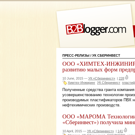
ПРЕСС-РЕЛИЗЫ
/ УК СБЕРИНВЕСТ
ООО «ХИМТЕХ-ИНЖИНИРИНГ»
развитию малых форм предпр
10 June, 2015 —
УК «Сберинвест»
|
228
Химтех-Инжиринг
УК Сберинвест
пластиф
Полученные средства гранта компания
усовершенствованию технологии прои
производимых пластификаторов ПВХ на
нефтехимических производств.
ООО «МАРОМА Технологии» 
«Сберинвест») получила м
10 April, 2015 —
УК «Сберинвест»
|
141