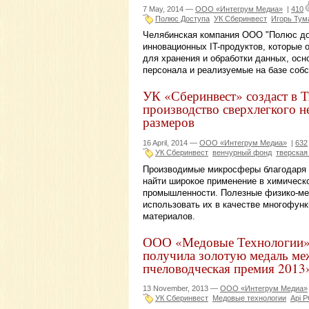
7 May, 2014 —
ООО «Интегрум Медиа»
|
410
Полюс Доступа
УК Сберинвест
Игорь Тум
Челябинская компания ООО "Полюс дос
инновационных IT-продуктов, которые
для хранения и обработки данных, осно
персонала и реализуемые на базе собс
УК «Сберинвест» создаст в 
производство сверхлегкого 
размеров
16 April, 2014 —
ООО «Интегрум Медиа»
|
632
УК Сберинвест
венчурный фонд
тверская
Производимые микросферы благодаря и
найти широкое применение в химическ
промышленности. Полезные физико-ме
использовать их в качестве многофун
материалов.
ООО «Медовые Технологии» 
получила золотую медаль м
пчеловодческая премия 2013
13 November, 2013 —
ООО «Интегрум Медиа»
УК Сберинвест
Медовые технологии
Api 