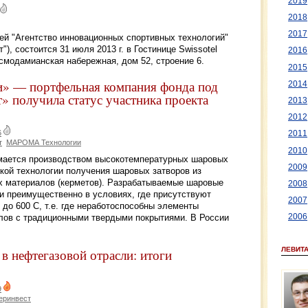
2019
2018
2017
ей "Агентство инновационных спортивных технологий"
), состоится 31 июля 2013 г. в Гостинице Swissotel
2016
смодамианская набережная, дом 52, строение 6.
2015
— портфельная компания фонда под
2014
 получила статус участника проекта
2013
2012
6
2011
т
МАРОМА Технологии
2010
ается производством высокотемпературных шаровых
2009
кой технологии получения шаровых затворов из
х материалов (керметов). Разрабатываемые шаровые
2008
и преимущественно в условиях, где присутствуют
2007
 до 600 С, т.е. где неработоспособны элементы
лов с традиционными твердыми покрытиями. В России
2006
ЛЕВИТ
в нефтегазовой отрасли: итоги
9
еринвест