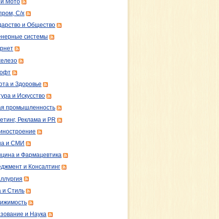
 и Мото
пром, С/х
дарство и Общество
нерные системы
рнет
железо
софт
ота и Здоровье
тура и Искусство
ая промышленность
етинг, Реклама и PR
иностроение
а и СМИ
цина и Фармацевтика
джмент и Консалтинг
ллургия
 и Стиль
ижимость
зование и Наука