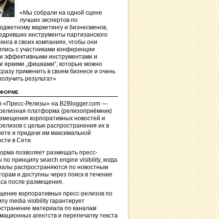
«Мы собрали на одной сцене
лучших экспертов по
джетному маркетингу и бизнесменов,
едривших инструменты партизанского
инга в своих компаниях, чтобы они
лись с участниками конференции
и эффективными инструментами и
и яркими „фишками“, которые можно
сразу применить в своем бизнесе и очень
получить результат»
ТФОРМЕ
 «Пресс-Релизы» на B2Blogger.com —
-релизная платформа (релизоприёмник)
азмещения корпоративных новостей и
релизов с целью распространения их в
ете и придачи им максимальной
сти в Сети.
орма позволяет размещать пресс-
 по принципу search engine visibility, когда
иалы распространяются по новостным
торам и доступны через поиск в течение
са после размещения.
щение корпоративных пресс-релизов по
пу media visibility гарантирует
остранение материала по каналам
ационных агентств и перепечатку текста