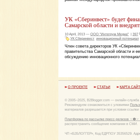
УК «Сберинвест» будет фина
Самарской области и внедрят
10 April, 2013 —
ООО "Интегрум Медиа"
|
397
УК Сберинвест
инновационный потенциал
Член совета директоров УК «Сберинве
правительства Самарской области и е
обсуждению инновационного потенциал
О ПРОЕКТЕ
СТАТЬИ
КАРТА САЙ
© 2005−2025, B2Blogger.com — онлайн-служба
Рекомендуем ознакомиться с уловиями
Польз
материалов разрешается при условии ссылки (
Платформа по рассылке пресс-релизов ☜❶☞ 
распространить сообщение компании в СМИ.
ЧП «Б2БЛОГГЕР», Код ЕДРПОУ 35356529. Адрес: 