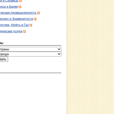
ги и Сервисы
нсы и Банки
ческая промышленность
изнес и Знаменитости
гетика, Нефть и Газ
ические услуги
НЫ