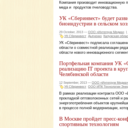
Компания производит инновационную п
меда и продуктов пчеловодства.
УК «Сберинвест» будет разв
биоиндустрии в сельском хоз
29 October, 2013 —
ООО «Интегрум Медиа»
|
УК Сберинвест
Дьяченко
Калужская обла
УК «Сберинвест» подписала соглашени
области о совместной реализации ряд
области нового инновационного сегмен
Портфельная компания УК «С
реализацию IT проекта в кр
Челябинской области
12 September, 2013 —
ООО «Интегрум Медиа»
УК Сберинвест
ООО ИПК Технологии Энер
В рамках реализации контракта ООО «
прокладкой оптоволоконных сетей и р
энергопотребления объектов крупнейш
в процессе полной модернизации, кото
В Москве пройдет пресс-кон
спортивным технологиям