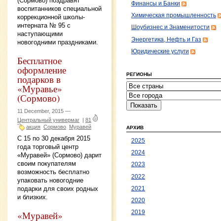
(Сормово) поздравят
Финансы и Банки
воспитанников специальной
Химическая промышленность
коррекционной школы-
интерната № 95 с
Шоубизнес и Знаменитости
наступающими
Энергетика, Нефть и Газ
новогодними праздниками.
Юридические услуги
Бесплатное
оформление
РЕГИОНЫ
подарков в
«Муравье»
(Сормово)
11 December, 2015 —
Центральный универмаг
|
81
акция
Сормово
Муравей
АРХИВ
С 15 по 30 декабря 2015
2025
года торговый центр
2024
«Муравей» (Сормово) дарит
своим покупателям
2023
возможность бесплатно
2022
упаковать новогодние
подарки для своих родных
2021
и близких.
2020
«Муравей»
2019