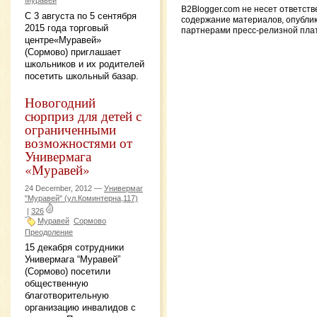
Муравей
B2Blogger.com не несет ответств
С 3 августа по 5 сентября
содержание материалов, опубли
2015 года торговый
партнерами пресс-релизной пл
центре«Муравей»
(Сормово) приглашает
школьников и их родителей
посетить школьный базар.
Новогодний
сюрприз для детей с
ограниченными
возможностями от
Универмага
«Муравей»
24 December, 2012 —
Универмаг
"Муравей" (ул.Коминтерна,117)
|
326
Муравей
Сормово
Преодоление
15 декабря сотрудники
Универмага “Муравей”
(Сормово) посетили
общественную
благотворительную
организацию инвалидов с