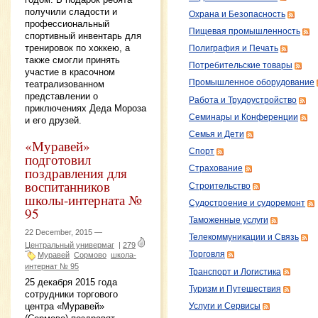
получили сладости и
Охрана и Безопасность
профессиональный
Пищевая промышленность
спортивный инвентарь для
тренировок по хоккею, а
Полиграфия и Печать
также смогли принять
Потребительские товары
участие в красочном
Промышленное оборудование
театрализованном
представлении о
Работа и Трудоустройство
приключениях Деда Мороза
Семинары и Конференции
и его друзей.
Семья и Дети
«Муравей»
Спорт
подготовил
Страхование
поздравления для
воспитанников
Строительство
школы-интерната №
Судостроение и судоремонт
95
Таможенные услуги
22 December, 2015 —
Телекоммуникации и Связь
Центральный универмаг
|
279
Торговля
Муравей
Сормово
школа-
интернат № 95
Транспорт и Логистика
25 декабря 2015 года
Туризм и Путешествия
сотрудники торгового
центра «Муравей»
Услуги и Сервисы