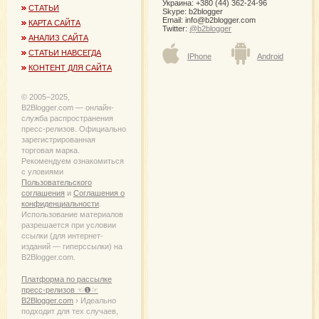
Украина: +380 (44) 362-24-96
СТАТЬИ
Skype: b2blogger
Email:
info@b2blogger.com
КАРТА САЙТА
Twitter:
@b2blogger
АНАЛИЗ САЙТА
СТАТЬИ НАВСЕГДА
IPhone
Android
КОНТЕНТ ДЛЯ САЙТА
© 2005−2025,
B2Blogger.com — онлайн-
служба распространения
пресс-релизов. Официально
зарегистрированная
торговая марка.
Рекомендуем ознакомиться
с уловиями
Пользовательского
соглашения
и
Соглашения о
конфиденциальности
.
Использование материалов
разрешается при условии
ссылки (для интернет-
изданий — гиперссылки) на
B2Blogger.com.
Платформа по рассылке
пресс-релизов ☜❶☞
B2Blogger.com
› Идеально
подходит для тех случаев,