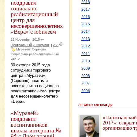
поздравил
2018
социально-
2017
реабилитационный
2016
центр для
несовершеннолетних
2015
«Вера» с юбилеем
2014
2013
12 November, 2015 —
Центральный универмаг
|
268
2012
Муравей
Сормово
2011
Социально-реабилитационный
центр
2010
30 октября 2015 года
2009
сотрудники торгового
центра «Муравей»
2008
(Сормово) посетили
2007
воспитанников социально-
реабилитационного центра
2006
для несовершеннолетних
«Вера».
ЛЕВИТАС АЛЕКСАНДР
«Муравей»
«Партизанский
поздравит
2017»: открыт 
воспитанников
организацию т
школы-интерната №
95 с Днём знаний