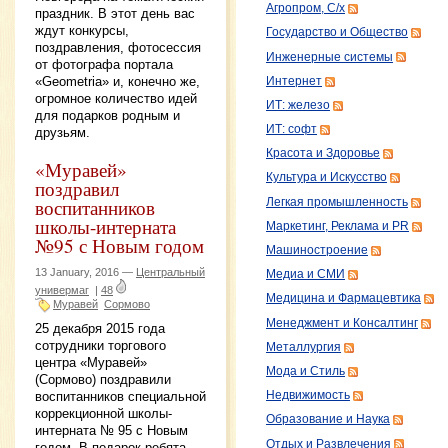
Агропром, С/х
праздник. В этот день вас
ждут конкурсы,
Государство и Общество
поздравления, фотосессия
Инженерные системы
от фотографа портала
«Geometria» и, конечно же,
Интернет
огромное количество идей
ИТ: железо
для подарков родным и
ИТ: софт
друзьям.
Красота и Здоровье
«Муравей»
Культура и Искусство
поздравил
воспитанников
Легкая промышленность
школы-интерната
Маркетинг, Реклама и PR
№95 с Новым годом
Машиностроение
13 January, 2016 —
Центральный
Медиа и СМИ
универмаг
|
48
Медицина и Фармацевтика
Муравей
Сормово
Менеджмент и Консалтинг
25 декабря 2015 года
сотрудники торгового
Металлургия
центра «Муравей»
Мода и Стиль
(Сормово) поздравили
воспитанников специальной
Недвижимость
коррекционной школы-
Образование и Наука
интерната № 95 с Новым
Отдых и Развлечения
годом. В подарок ребята