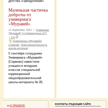
детства «Преодоление»
Маленькая частичка
доброты от
универмага
«Муравей»
12 September, 2012 —
Универмаг
"Муравей" (ул.Коминтерна,117)
|
375
Универмага «Муравей»
Сормово
благотворительность
школа-интернат
5 сентября сотрудники
Универмага «Муравей»
(Сормово) навестили
учащихся младших
классов специальной
коррекционной
общеобразовательной
школы-интерната № 95.
КОНТАКТЫ РЕДАКЦИИ САЙТА
О ПРОЕКТЕ