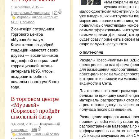
«Мы собрали на од
лучших экспертов п
1 September, 2015 —
малобюджетному маркетингу и б
Центральный универмаг
|
70
уже внедривших инструменты па
Муравей
школа-интернат
маркетинга в своих компаниях, ч
№95
Сормово
поделились с участниками конф
2 сентября сотрудники
самыми эффективными инструме
торгового центра
самыми яркими „фишками“, кото
«Муравей» на ул.
будет сразу применить в своем б
скоро получить результат»
Коминтерна по доброй
традиции навестят своих
О ПЛАТФОРМЕ
друзей — воспитанников
подшефной специальной
Раздел «Пресс-Релизы» на B2Bl
пресс-релизная платформа (рел
коррекционной школы-
для размещения корпоративных 
интерната №95, чтобы
пресс-релизов с целью распрост
поздравить ребят с
интернете и придачи им максим
началом нового учебного
видимости в Сети.
года.
Платформа позволяет размещать
релизы по принципу search engine v
В торговом центре
материалы распространяются п
«Муравей»
агрегаторам и доступны через по
(Сормово) пройдёт
получаса после размещения.
школьный базар
Размещение корпоративных прес
принципу media visibility гаранти
3 August, 2015 —
Центральный
распространение материала по 
универмаг
|
169
информационных агентств и пере
Сормово
школьный базар
публикации ведущими онлайн С