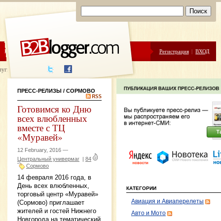
ЦЕНЫ
ПОМОЩЬ
Регистрация
|
ВХОД
луги написания
ПРЕСС-РЕЛИЗЫ
/ СОРМОВО
Готовимся ко Дню
всех влюбленных
вместе с ТЦ
«Муравей»
12 February, 2016 —
Центральный универмаг
|
84
Сормово
14 февраля 2016 года, в
День всех влюбленных,
КАТЕГОРИИ
торговый центр «Муравей»
Авиация и Авиаперелеты
(Сормово) приглашает
жителей и гостей Нижнего
Авто и Мото
Новгорода на тематический