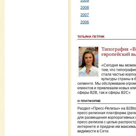
2009
2008
2007
2006
ТАТЬЯНА ПЕТРИК
Типография «В
европейский в
«Сегодня мы можем 
тем, что типо­граф
стала частью корп
культуры страны в 
сегменте. Мы обслу­живаем огром
клиентов и при­влекаем новых кли
сферы В2В, так и сферы В2С»
О ПЛАТФОРМЕ
Раздел «Пресс-Релизы» на B2Bl
пресс-релизная платформа (рел
для размещения корпоративных 
пресс-релизов с целью распрост
интернете и придачи им максима
видимости в Сети.