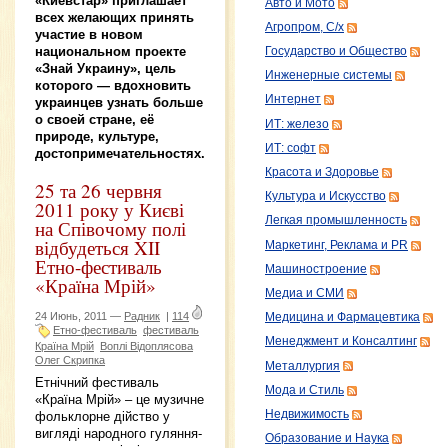
«Киевстар» приглашает
Авто и Мото
всех желающих принять
Агропром, С/х
участие в новом
национальном проекте
Государство и Общество
«Знай Украину», цель
Инженерные системы
которого — вдохновить
Интернет
украинцев узнать больше
о своей стране, её
ИТ: железо
природе, культуре,
ИТ: софт
достопримечательностях.
Красота и Здоровье
25 та 26 червня
Культура и Искусство
2011 року у Києві
Легкая промышленность
на Співочому полі
відбудеться XII
Маркетинг, Реклама и PR
Етно-фестиваль
Машиностроение
«Країна Мрій»
Медиа и СМИ
24 Июнь, 2011 —
Радник
|
114
Медицина и Фармацевтика
Етно-фестиваль
фестиваль
Менеджмент и Консалтинг
Країна Мрій
Воплі Відоплясова
Олег Скрипка
Металлургия
Етнічний фестиваль
Мода и Стиль
«Країна Мрій» – це музичне
Недвижимость
фольклорне дійство у
вигляді народного гуляння-
Образование и Наука