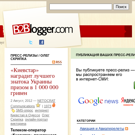
ЦЕНЫ
ПОМОЩЬ
луги написания
ПРЕСС-РЕЛИЗЫ
/ ОЛЕГ
СКРИПКА
«Киевстар»
наградит лучшего
знатока Украины
призом в 1 000 000
гривен
2 Август, 2012 —
NETOCRAT
Communications
|
1973
SMS-опрос
интернет
Киевстар в Одессе
Олег
Скрипка
онлайн-портал
КАТЕГОРИИ
викторина
Авиация и Авиаперелеты
Телеком-оператор