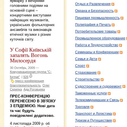
ярмарку з вечірніми
Отдых и Развлечения
головними подіями на
основній сцені –
Охрана и Безопасность
концертними виступами
Пищевая промышленность
найкращих музикантів,
українських фольклорних
Полиграфия и Печать
ансамблів та виконавців
Потребительские товары
етнічної музики з різних
Промышленное оборудование
куточків світу.
Работа и Трудоустройство
У Софії Київській
Семинары и Конференции
запалять Вогонь
Милосердя
Семья и Дети
Спорт
30 Октябрь, 2009 —
Комуникационная группа "C-
Страхование
format"
|
926
Строительство
пресс-конференция
благотворительность
Олег
Судостроение и судоремонт
Скрипка
Ада Роговцева
Таможенные услуги
ПРЕС-КОНФЕРЕНЦІЮ
Телекоммуникации и Связь
ПЕРЕНЕСЕНО В ЗВ'ЯЗКУ
З ЕПІДЕМІЄЮ. Нові дата
Торговля
та час будуть
Транспорт и Логистика
повідомлені додатково.
Туризм и Путешествия
4 листопада 2009 р. об