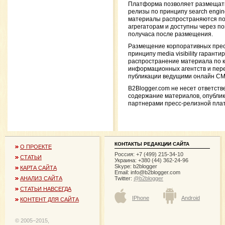
Платформа позволяет размещать
релизы по принципу search engine v
материалы распространяются п
агрегаторам и доступны через по
получаса после размещения.
Размещение корпоративных прес
принципу media visibility гаранти
распространение материала по 
информационных агентств и пере
публикации ведущими онлайн СМ
B2Blogger.com не несет ответств
содержание материалов, опубли
партнерами пресс-релизной пла
КОНТАКТЫ РЕДАКЦИИ САЙТА
О ПРОЕКТЕ
Россия: +7 (499) 215-34-10
СТАТЬИ
Украина: +380 (44) 362-24-96
Skype: b2blogger
КАРТА САЙТА
Email:
info@b2blogger.com
Twitter:
@b2blogger
АНАЛИЗ САЙТА
СТАТЬИ НАВСЕГДА
IPhone
Android
КОНТЕНТ ДЛЯ САЙТА
© 2005−2015,