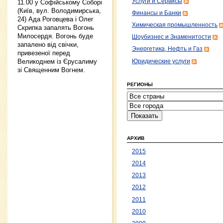
Услуги и Сервисы
11.00 у Софійському Соборі
(Київ, вул. Володимирська,
Финансы и Банки
24) Ада Роговцева і Олег
Химическая промышленность
Скрипка запалять Вогонь
Милосердя. Вогонь буде
Шоубизнес и Знаменитости
запалено від свічки,
Энергетика, Нефть и Газ
привезеної перед
Великоднем із Єрусалиму
Юридические услуги
зі Священним Вогнем.
РЕГИОНЫ
АРХИВ
2015
2014
2013
2012
2011
2010