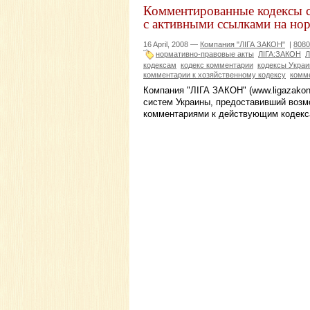
Комментированные кодексы с
с активными ссылками на но
16 April, 2008 —
Компания "ЛІГА ЗАКОН"
|
8080
нормативно-правовые акты
ЛІГА:ЗАКОН
Л
кодексам
кодекс комментарии
кодексы Укра
комментарии к хозяйственному кодексу
комм
Компания "ЛІГА ЗАКОН" (www.ligazakon
систем Украины, предоставивший возм
комментариями к действующим кодекс