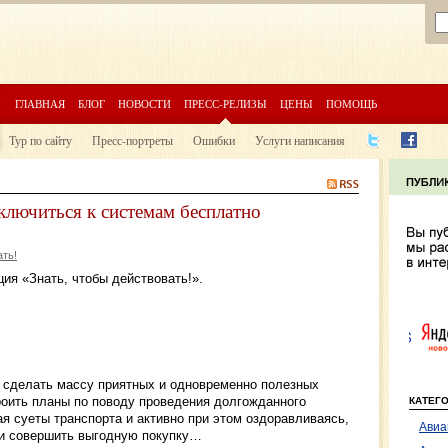
ГЛАВНАЯ
БЛОГ
НОВОСТИ
ПРЕСС-РЕЛИЗЫ
ЦЕНЫ
ПОМОЩЬ
Тур по сайту
Пресс-портреты
Ошибки
Услуги написания
лючиться к системам бесплатно
ать!
ция «Знать, чтобы действовать!».
ы сделать массу приятных и одновременно полезных
роить планы по поводу проведения долгожданного
КАТЕГ
ая суеты транспорта и активно при этом оздоравливаясь,
Авиа
 и совершить выгодную покупку…