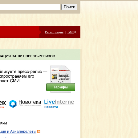
Регистрация
|
ВХОД
ОРИИ
ция и Авиаперелеты