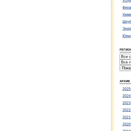
Услу
Фина
Хими
Шоуб
Энер
Юрид
РЕГИО
АРХИВ
2025
2024
2023
2022
2021
2020