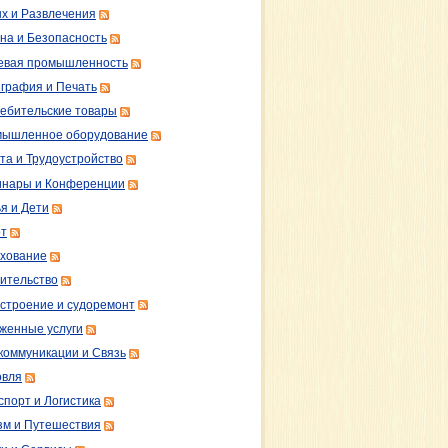
х и Развлечения
на и Безопасность
вая промышленность
графия и Печать
ебительские товары
ышленное оборудование
та и Трудоустройство
нары и Конференции
я и Дети
т
хование
ительство
строение и судоремонт
женные услуги
коммуникации и Связь
овля
спорт и Логистика
зм и Путешествия