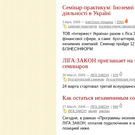
Семінар-практикум: Іноземні 
діяльності в Україні
3 April, 2009 —
InterGest-Украина
|
2060
семінар-практикум
iноземні представницт
ТОВ «Інтержест Україна» разом з Ліга
фінансової сфери, а саме: бухгалтерів,
іноземних компаній. Семінар пройде 12
БІЗНЕСІНФОРМ.
ЛІГА:ЗАКОН приглашает на т
семинаров
30 March, 2009 —
ЛІГА:ЗАКОН
|
979
бухгалтерский семинар
бухгалтерские ку
24 марта стартовал третий всеукраинс
Как остаться незаменимым с
27 March, 2009 —
ЛІГА:ЗАКОН
|
999
ЛІГА:ЗАКОН
акция
законы
Сегодня, в рамках «Программы эконом
ЛІГА:ЗАКОН, оплатив подключение и аб
позицией ниже.