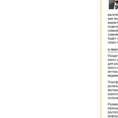
малобю
уже вн
маркет
подели
самым
самым
будет 
скоро 
О ПЛА
Раздел
пресс
для р
пресс-
интерн
видимо
Платф
релизы
матер
агрега
получа
Разме
принци
распр
информ