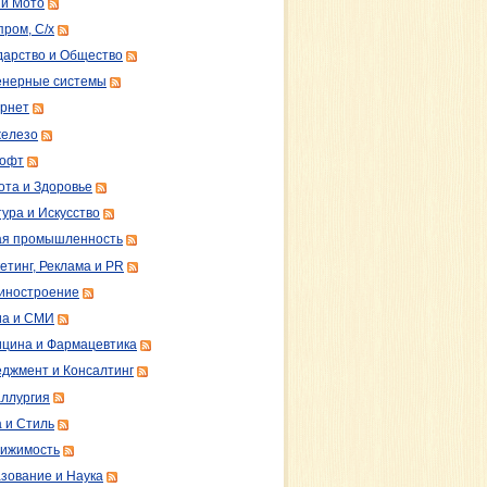
 и Мото
пром, С/х
дарство и Общество
нерные системы
рнет
железо
софт
ота и Здоровье
тура и Искусство
ая промышленность
етинг, Реклама и PR
иностроение
а и СМИ
цина и Фармацевтика
джмент и Консалтинг
ллургия
 и Стиль
ижимость
зование и Наука