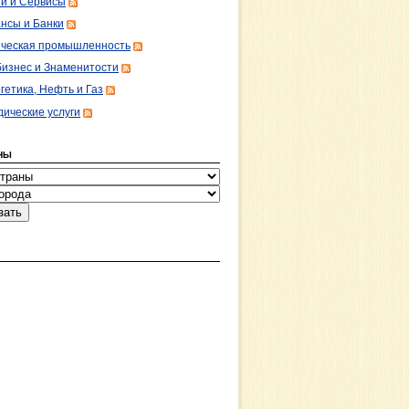
ги и Сервисы
нсы и Банки
ческая промышленность
изнес и Знаменитости
гетика, Нефть и Газ
ические услуги
НЫ