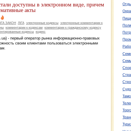
тали доступны в электронном виде, причем
Отды
рмативные акты
Охра
Пище
ІГА ЗАКОН
ЛІГА
электронные кодексы
электронные комментарии к
Поли
ины
комментарии к кодексам
комментарии к гражданскому кодексу
ентированные кодексы
кодекс
Потр
.ua) - первый оператор рынка информационно-правовых
Пром
ожность своим клиентами пользоваться электронными
Рабо
ам.
Семи
Семь
Спор
Стра
Стро
Судо
Тамо
Теле
Торг
Тран
Тури