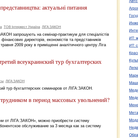
Авто
представництва: актуальні питання
Агро
Госу
Инже
ва
ТОВ Інтержест Україна
ЛІГА:ЗАКОН
Инте
:ЗАКОН запрошують на семінар-практикум для спеціалістів
ИТ: 
 фінансових директорів, економістів та представників
 травня 2009 року в приміщенні аналітичного центру Ліга
ИТ: 
Крас
ретий всеукраинский тур бухгалтерских
Куль
Легк
Марк
рсы
ЛІГА:ЗАКОН
Маш
кий тур бухгалтерских семинаров от ЛІГА:ЗАКОН.
Меди
отрудником в период массовых увольнений?
Меди
Мене
Мета
Мода
ии от ЛІГА:ЗАКОН», можно приобрести систему
онентское обслуживание за 3 месяца как за систему
Недв
Обра