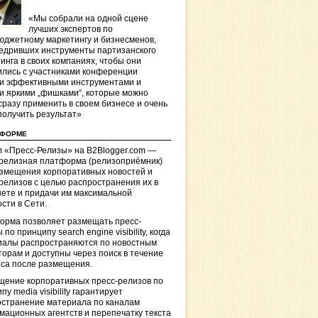
«Мы собрали на одной сцене
лучших экспертов по
джетному маркетингу и бизнесменов,
едривших инструменты партизанского
инга в своих компаниях, чтобы они
лись с участниками конференции
и эффективными инструментами и
и яркими „фишками“, которые можно
сразу применить в своем бизнесе и очень
получить результат»
ТФОРМЕ
 «Пресс-Релизы» на B2Blogger.com —
-релизная платформа (релизоприёмник)
азмещения корпоративных новостей и
релизов с целью распространения их в
ете и придачи им максимальной
сти в Сети.
орма позволяет размещать пресс-
 по принципу search engine visibility, когда
иалы распространяются по новостным
торам и доступны через поиск в течение
са после размещения.
щение корпоративных пресс-релизов по
пу media visibility гарантирует
остранение материала по каналам
ационных агентств и перепечатку текста