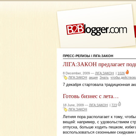
ПРЕСС-РЕЛИЗЫ
/ ЛІГА:ЗАКОН
ЛІГА:ЗАКОН предлагает подк
8 December, 2009 —
ЛІГА:ЗАКОН
|
1026
ЛІГА:ЗАКОН
акция
Знать
чтобы действов
7 декабря стартовала традиционная ак
Готовь бизнес с лета…
18 June, 2009 —
ЛІГА:ЗАКОН
|
723
ЛІГА:ЗАКОН
Летняя пора располагает к тому, чтоб
вещей: например, с удовольствием ст
отпуска, больше ходить пешком, избег
воспользоваться сезонными скидками