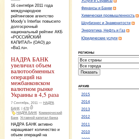
Услуги и Сервисы
16 сентября 2011 года
Финансы и Банки
международное
рейтинговое агентство
Химическая промышленность
Moody’s Interfax повысило
Шоубизнес и Знаменитости
долгосрочный
Энергетика, Нефть и Газ
национальный рейтинг АКБ
«РОССИЙСКИЙ
Юридические услуги
КАПИТАЛ» (ОАО) до
«Bа1.ru».
РЕГИОНЫ
НАДРА БАНК
увеличил объем
валютообменных
операций на
межбанковском
АРХИВ
валютном рынке
Украины в 4,5 раза
2015
2014
7 Сентябрь, 2011 —
НАДРА
БАНК
|
478
2013
НАДРА БАНК
Коммерческий
2012
Банк
Уставной капитал банка
НАДРА БАНК активно
2011
наращивает количество и
2010
объем операций на