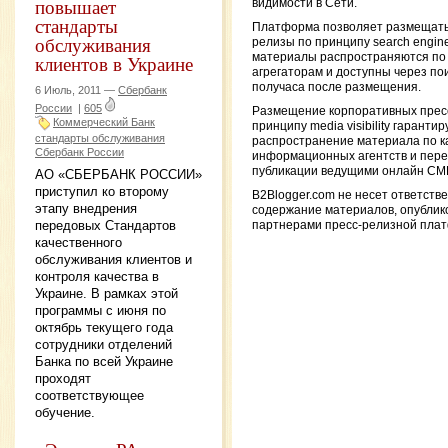
повышает
видимости в Сети.
стандарты
Платформа позволяет размещать
обслуживания
релизы по принципу search engine vi
материалы распространяются по
клиентов в Украине
агрегаторам и доступны через пои
получаса после размещения.
6 Июль, 2011 —
Сбербанк
России
|
605
Размещение корпоративных прес
Коммерческий Банк
принципу media visibility гарантир
стандарты обслуживания
распространение материала по 
Сбербанк России
информационных агентств и пере
публикации ведущими онлайн СМ
АО «СБЕРБАНК РОССИИ»
приступил ко второму
B2Blogger.com не несет ответств
этапу внедрения
содержание материалов, опубли
передовых Стандартов
партнерами пресс-релизной пла
качественного
обслуживания клиентов и
контроля качества в
Украине. В рамках этой
программы с июня по
октябрь текущего года
сотрудники отделений
Банка по всей Украине
проходят
соответствующее
обучение.