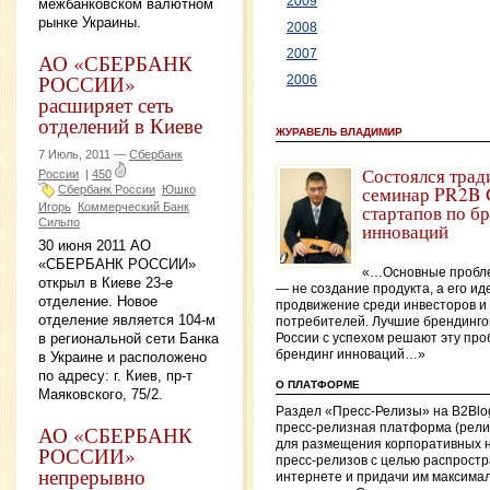
2009
межбанковском валютном
рынке Украины.
2008
2007
АО «СБЕРБАНК
РОССИИ»
2006
расширяет сеть
отделений в Киеве
ЖУРАВЕЛЬ ВЛАДИМИР
7 Июль, 2011 —
Сбербанк
Состоялся тра
России
|
450
семинар PR2B 
Сбербанк России
Юшко
Игорь
Коммерческий Банк
стартапов по б
Сильпо
инноваций
30 июня 2011 АО
«СБЕРБАНК РОССИИ»
«…Основные пробл
открыл в Киеве 23-е
— не создание продукта, а его и
отделение. Новое
продвижение среди инвесторов и
отделение является 104-м
потребителей. Лучшие брендинго
в региональной сети Банка
России с успехом решают эту про
брендинг инноваций…»
в Украине и расположено
по адресу: г. Киев, пр-т
О ПЛАТФОРМЕ
Маяковского, 75/2.
Раздел «Пресс-Релизы» на B2Blo
пресс-релизная платформа (рел
АО «СБЕРБАНК
для размещения корпоративных н
РОССИИ»
пресс-релизов с целью распростр
непрерывно
интернете и придачи им максима