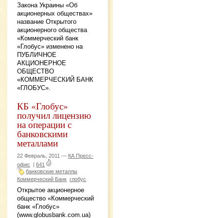
Закона Украины «Об
акционерных обществах»
название Открытого
акционерного общества
«Коммерческий банк
«Глобус» изменено на
ПУБЛИЧНОЕ
АКЦИОНЕРНОЕ
ОБЩЕСТВО
«КОММЕРЧЕСКИЙ БАНК
«ГЛОБУС».
КБ «Глобус»
получил лицензию
на операции с
банковскими
металлами
22 Февраль, 2011 —
КА Пресс-
офис
|
641
банковские металлы
Коммерческий Банк
глобус
Открытое акционерное
общество «Коммерческий
банк «Глобус»
(www.globusbank.com.ua)