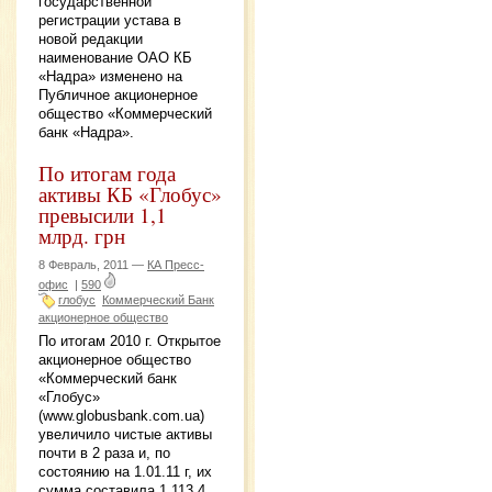
государственной
регистрации устава в
новой редакции
наименование ОАО КБ
«Надра» изменено на
Публичное акционерное
общество «Коммерческий
банк «Надра».
По итогам года
активы КБ «Глобус»
превысили 1,1
млрд. грн
8 Февраль, 2011 —
КА Пресс-
офис
|
590
глобус
Коммерческий Банк
акционерное общество
По итогам 2010 г. Открытое
акционерное общество
«Коммерческий банк
«Глобус»
(www.globusbank.com.ua)
увеличило чистые активы
почти в 2 раза и, по
состоянию на 1.01.11 г, их
сумма составила 1 113,4