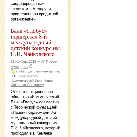
синдицированным
кредитом в Беларуси,
привлеченным кредитной
организацией.
Банк «Глобус»
поддержал 8-й
международный
детский конкурс им.
П.И. Чайковского
19 Ноябрь, 2010 —
КА Пресс-
офис
|
663
глобус
детский конкурс им.
П.И. Чайковского
Коммерческий Банк
Наше
Culture for Community
Открытое акционерное
общество «Коммерческий
Банк «Глобус» совместно
с Творческой фундацией
«Наше» поддержали 8-й
международный детский
музыкальный конкурс им.
П.И. Чайковского, который
проходил в г. Камянка