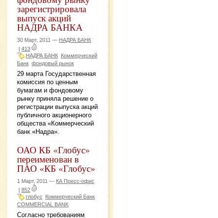
зарегистрировала
выпуск акций
НАДРА БАНКА
30 Март, 2011 —
НАДРА БАНК
|
413
НАДРА БАНК
Коммерческий
Банк
фондовый рынoк
29 марта Государственная
комиссия по ценным
бумагам и фондовому
рынку приняла решение о
регистрации выпуска акций
публичного акционерного
общества «Коммерческий
банк «Надра».
ОАО КБ «Глобус»
переименован в
ПАО «КБ «Глобус»
1 Март, 2011 —
КА Пресс-офис
|
852
глобус
Коммерческий Банк
COMMERCIAL BANK
Согласно требованиям