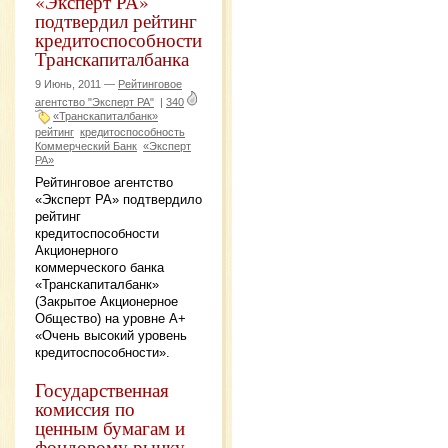
«Эксперт РА»
подтвердил рейтинг
кредитоспособности
Транскапиталбанка
9 Июнь, 2011 —
Рейтинговое
агентство "Эксперт РА"
|
340
«Транскапиталбанк»
рейтинг
кредитоспособность
Коммерческий Банк
«Эксперт
РА»
Рейтинговое агентство
«Эксперт РА» подтвердило
рейтинг
кредитоспособности
Акционерного
коммерческого банка
«Транскапиталбанк»
(Закрытое Акционерное
Общество) на уровне А+
«Очень высокий уровень
кредитоспособности».
Государственная
комиссия по
ценным бумагам и
фондовому рынку