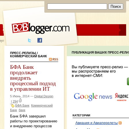
ЦЕНЫ
ПОМОЩЬ
луги написания
ПРЕСС-РЕЛИЗЫ
/
КОММЕРЧЕСКИЙ БАНК
БФА Банк
продолжает
внедрять
процессный подход
в управлении ИТ
5 Июнь, 2014 —
Digital Design
|
294
БФА Банк
Коммерческий
Банк
банк
КАТЕГОРИИ
Банк БФА завершил
работы по проектированию
Авиация и Авиаперелеты
и внедрению процессов