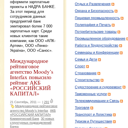
оформили зарплатные
Отдых и Развлечения
проекты в НАДРА БАНКЕ.
Охрана и Безопасность
За этот период для
сотрудников данных
Пищевая промышленность
предприятий банк
Полиграфия и Печать
эмитировал более 7 000
зарплатных карт. Среди
Потребительские товары
новых клиентов такие
Промышленное оборудование
компании, как ООО «АПК-
Артем», ООО «Ленко-
Работа и Трудоустройство
Україна», ООО «Санос».
Семинары и Конференции
Международное
Семья и Дети
рейтинговое
Спорт
агентство Moody’s
Страхование
Interfax повысило
Строительство
рейтинг АКБ
«РОССИЙСКИЙ
Судостроение и судоремонт
КАПИТАЛ»
Таможенные услуги
Телекоммуникации и Связь
21 Сентябрь, 2011 —
|
291
Международное рейтинговое
Торговля
агентство Moody’s Interfax
АКБ
Транспорт и Логистика
«РОССИЙСКИЙ КАПИТАЛ»
Коммерческий Банк
30 новых
Туризм и Путешествия
структурных подразделений
Банка