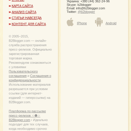
Украина: +380 (44) 362-24-96
Skype: b2blogger
КАРТА САЙТА
Email:
info@b2blogger.com
Twitter:
@b2blogger
АНАЛИЗ САЙТА
СТАТЬИ НАВСЕГДА
IPhone
Android
КОНТЕНТ ДЛЯ САЙТА
© 2005−2015,
B2Blogger.com — онлайн-
служба распространения
пресс-релизов. Официально
зарегистрированная
торговая марка.
Рекомендуем ознакомиться
с уловиями
Пользовательского
соглашения
и
Соглашения о
конфиденциальности
.
Использование материалов
разрешается при условии
ссылки (для интернет-
изданий — гиперссылки) на
B2Blogger.com.
Платформа по рассылке
пресс-релизов ☜❶☞
B2Blogger.com
› Идеально
подходит для тех случаев,
когда необходимо срочно