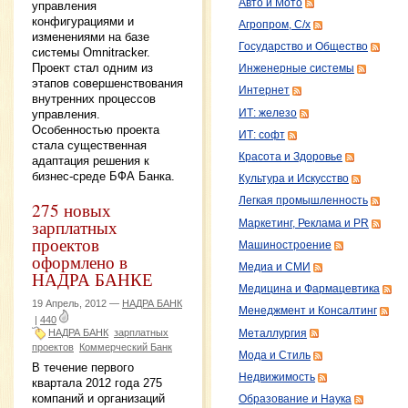
Авто и Мото
управления
конфигурациями и
Агропром, С/х
изменениями на базе
Государство и Общество
системы Omnitracker.
Проект стал одним из
Инженерные системы
этапов совершенствования
Интернет
внутренних процессов
ИТ: железо
управления.
Особенностью проекта
ИТ: софт
стала существенная
Красота и Здоровье
адаптация решения к
бизнес-среде БФА Банка.
Культура и Искусство
Легкая промышленность
275 новых
зарплатных
Маркетинг, Реклама и PR
проектов
Машиностроение
оформлено в
Медиа и СМИ
НАДРА БАНКЕ
Медицина и Фармацевтика
19 Апрель, 2012 —
НАДРА БАНК
Менеджмент и Консалтинг
|
440
НАДРА БАНК
зарплатных
Металлургия
проектов
Коммерческий Банк
Мода и Стиль
В течение первого
Недвижимость
квартала 2012 года 275
компаний и организаций
Образование и Наука