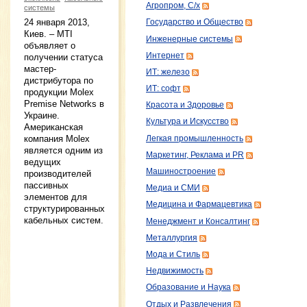
Агропром, С/х
системы
24 января 2013,
Государство и Общество
Киев. – MTI
Инженерные системы
объявляет о
Интернет
получении статуса
мастер-
ИТ: железо
дистрибутора по
ИТ: софт
продукции Molex
Premise Networks в
Красота и Здоровье
Украине.
Культура и Искусство
Американская
компания Molex
Легкая промышленность
является одним из
Маркетинг, Реклама и PR
ведущих
Машиностроение
производителей
пассивных
Медиа и СМИ
элементов для
Медицина и Фармацевтика
структурированных
кабельных систем.
Менеджмент и Консалтинг
Металлургия
Мода и Стиль
Недвижимость
Образование и Наука
Отдых и Развлечения