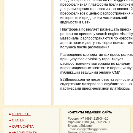
Раздел «Пресс-Релизы» на B2Blogger.co
пресс-релизная платформа (релизоприём
для размещения корпоративных новостей
пресс-релизов с целью распространения и
интернете и придачи им максимальной
видимости в Сети.
Платформа позволяет размещать пресс-
релизы по принципу search engine visibility
материалы распространяются по новост
агрегаторам и доступны через поиск в теч
получаса после размещения.
Размещение корпоративных пресс-релизо
принципу media visibility гарантирует
распространение материала по каналам
информационных агентств и перепечатку 
публикации ведущими онлайн СМИ.
B2Blogger.com не несет ответственности 
содержание материалов, опубликованных
партнерами пресс-релизной платформы.
КОНТАКТЫ РЕДАКЦИИ САЙТА
О ПРОЕКТЕ
Россия: +7 (499) 215-34-10
СТАТЬИ
Украина: +380 (44) 362-24-96
Skype: b2blogger
КАРТА САЙТА
Email:
info@b2blogger.com
Twitter:
@b2blogger
АНАЛИЗ САЙТА