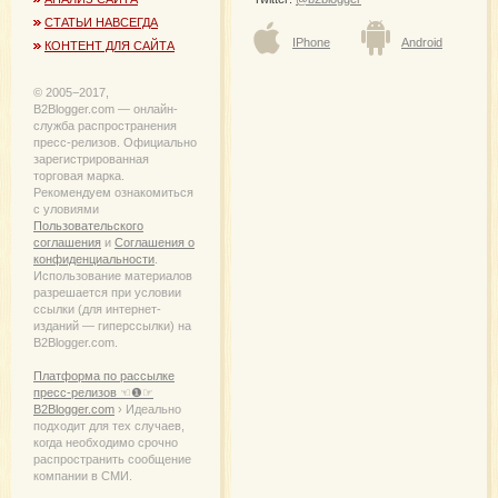
СТАТЬИ НАВСЕГДА
IPhone
Android
КОНТЕНТ ДЛЯ САЙТА
© 2005−2017,
B2Blogger.com — онлайн-
служба распространения
пресс-релизов. Официально
зарегистрированная
торговая марка.
Рекомендуем ознакомиться
с уловиями
Пользовательского
соглашения
и
Соглашения о
конфиденциальности
.
Использование материалов
разрешается при условии
ссылки (для интернет-
изданий — гиперссылки) на
B2Blogger.com.
Платформа по рассылке
пресс-релизов ☜❶☞
B2Blogger.com
› Идеально
подходит для тех случаев,
когда необходимо срочно
распространить сообщение
компании в СМИ.