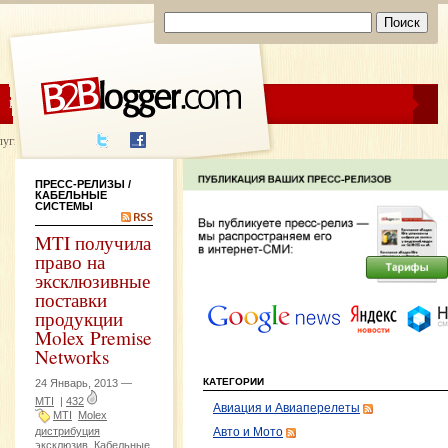
ЦЕНЫ
ПОМОЩЬ
луги написания
ПРЕСС-РЕЛИЗЫ
/
КАБЕЛЬНЫЕ
СИСТЕМЫ
MTI получила
право на
эксклюзивные
поставки
продукции
Molex Premise
Networks
КАТЕГОРИИ
24 Январь, 2013 —
MTI
|
432
Авиация и Авиаперелеты
MTI
Molex
дистрибуция
Авто и Мото
эксклюзив
Кабельные