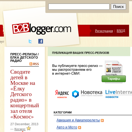
ЦЕНЫ
ПОМОЩЬ
Регистрация
|
ВХОД
луги написания
ПРЕСС-РЕЛИЗЫ
/
ЕЛКА ДЕТСКОГО
РАДИО
Сводите
детей в
Москве на
«Ёлку
Детского
радио» в
концертный
зал отеля
КАТЕГОРИИ
«Космос»
Авиация и Авиаперелеты
27 December, 2013
Авто и Мото
—
Космос