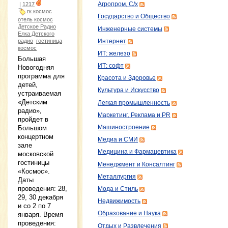
|
1217
Агропром, С/х
гк космос
Государство и Общество
отель космос
Детское Радио
Инженерные системы
Елка Детского
радио
гостиница
Интернет
космос
ИТ: железо
Большая
ИТ: софт
Новогодняя
программа для
Красота и Здоровье
детей,
Культура и Искусство
устраиваемая
«Детским
Легкая промышленность
радио»,
Маркетинг, Реклама и PR
пройдет в
Машиностроение
Большом
концертном
Медиа и СМИ
зале
Медицина и Фармацевтика
московской
гостиницы
Менеджмент и Консалтинг
«Космос».
Металлургия
Даты
проведения: 28,
Мода и Стиль
29, 30 декабря
Недвижимость
и со 2 по 7
Образование и Наука
января. Время
проведения:
Отдых и Развлечения