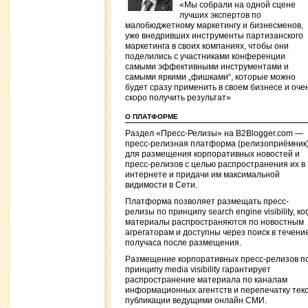
«Мы собрали на одной сцене
лучших экспертов по
малобюджетному маркетингу и бизнесменов,
уже внедривших инструменты партизанского
маркетинга в своих компаниях, чтобы они
поделились с участниками конференции
самыми эффективными инструментами и
самыми яркими „фишками“, которые можно
будет сразу применить в своем бизнесе и оче
скоро получить результат»
О ПЛАТФОРМЕ
Раздел «Пресс-Релизы» на B2Blogger.com —
пресс-релизная платформа (релизоприёмник
для размещения корпоративных новостей и
пресс-релизов с целью распространения их в
интернете и придачи им максимальной
видимости в Сети.
Платформа позволяет размещать пресс-
релизы по принципу search engine visibility, ко
материалы распространяются по новостным
агрегаторам и доступны через поиск в течени
получаса после размещения.
Размещение корпоративных пресс-релизов п
принципу media visibility гарантирует
распространение материала по каналам
информационных агентств и перепечатку тек
публикации ведущими онлайн СМИ.