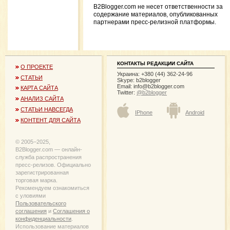
B2Blogger.com не несет ответственности за
содержание материалов, опубликованных
партнерами пресс-релизной платформы.
КОНТАКТЫ РЕДАКЦИИ САЙТА
О ПРОЕКТЕ
Украина: +380 (44) 362-24-96
СТАТЬИ
Skype: b2blogger
Email:
info@b2blogger.com
КАРТА САЙТА
Twitter:
@b2blogger
АНАЛИЗ САЙТА
СТАТЬИ НАВСЕГДА
IPhone
Android
КОНТЕНТ ДЛЯ САЙТА
© 2005−2025,
B2Blogger.com — онлайн-
служба распространения
пресс-релизов. Официально
зарегистрированная
торговая марка.
Рекомендуем ознакомиться
с уловиями
Пользовательского
соглашения
и
Соглашения о
конфиденциальности
.
Использование материалов