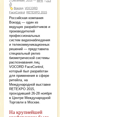
2 December, 2015 —
MPR
|
213
Вокорд
VOCORD
FaceControl
RETEXPO 2015
Российская компания
Вокорд — один из
ведущих разработчиков и
производителей
профессиональных
систем видеонаблюдения
и телекоммуникационных
решений — представила
специальный релиз
биометрической системы
распознавания лиц
VOCORD FaceControl,
который был разработан
для применения в сфере
ритейла, на
Международной выставке
RETEXPO 2015,
проходившей 26-28 ноября
в Центре Международной
Торговли в Москве.
На крупнейшей
конференции было