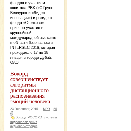
фондов с участием
капитала РВК («С-Групп
Венчурс» и «Лидер-
инновации») и резидент
фонда «Сколково» —
приняла участие в
крупнейшей
международной выставке
в области безопасности
INTERSEC 2016, которая
проходила с 17 по 19
января в городе Дубай,
ОАЭ.
Вокорд
совершенствует
алгоритмы
дистанционного
распознавания
эмоций человека
23 December, 2015 —
MPR
|
55
Вокорд
VOCORD
системы
видеонаблюдения
аудиорегистрация