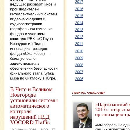
2017
ведущих разработчиков и
производителей
2016
интеллектуальных систем
2015
видеонаблюдения и
2014
аудиорегистрации
(портфельная компания
2013
фондов с участием
2012
капитала РВК: «С-Групп
Венчурс» и «Лидер-
2011
инновации»; резидент
2010
фонда «Сколково») —
2009
была успешно
задействована в
2008
обеспечении безопасности
2007
финального этапа Кубка
мира по биатлону в Югре.
2006
В Чите и Великом
Новгороде
ЛЕВИТАС АЛЕКСАНДР
установили системы
«Партизанский 
автоматического
2017»: открыт к
контроля
организацию тр
нарушений ПДД
VOCORD Traffic
«Мы собрали на одн
лучших экспертов по
10 February, 2016 —
MPR
|
47