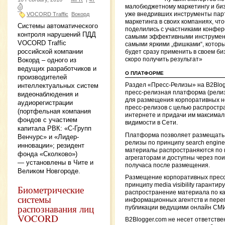
малобюджетному маркетингу и би
VOCORD Traffic
Вокорд
уже внедривших инструменты пар
маркетинга в своих компаниях, чт
Системы автоматического
поделились с участниками конфе
контроля нарушений ПДД
самыми эффективными инструмен
VOCORD Traffic
самыми яркими „фишками“, котор
российской компании
будет сразу применить в своем би
скоро получить результат»
Вокорд – одного из
ведущих разработчиков и
О ПЛАТФОРМЕ
производителей
интеллектуальных систем
Раздел «Пресс-Релизы» на B2Blo
пресс-релизная платформа (рели
видеонаблюдения и
для размещения корпоративных н
аудиорегистрации
пресс-релизов с целью распростр
(портфельная компания
интернете и придачи им максима
фондов с участием
видимости в Сети.
капитала РВК: «С-Групп
Платформа позволяет размещать 
Венчурс» и «Лидер-
релизы по принципу search engine vi
инновации»; резидент
материалы распространяются по
фонда «Сколково»)
агрегаторам и доступны через пои
— установлены в Чите и
получаса после размещения.
Великом Новгороде.
Размещение корпоративных пресс
принципу media visibility гарантир
Биометрические
распространение материала по к
системы
информационных агентств и переп
распознавания лиц
публикации ведущими онлайн СМ
VOCORD
B2Blogger.com не несет ответстве