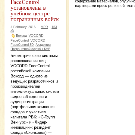
FaceControl
содержание материалов, опублик
установлены в
партнерами пресс-релизной пла
учебном центре
пограничных войск
4 February, 2016 —
MPR
|
153
Вокорд
VOCORD
FaceControl
VOCORD
FaceControl 3D
Академии
Пограничной службы КНБ
Биометрические системы
распознавания лиц
VOCORD FaceControl
российской компании
Вокорд — одного из
ведущих разработчиков и
производителей
интеллектуальных систем
видеонаблюдения и
аудиорегистрации
(портфельная компания
фондов с участием
капитала РВК: «С-Групп
Венчурс» и «Лидер-
инновации»; резидент
фонда «Сколково») —