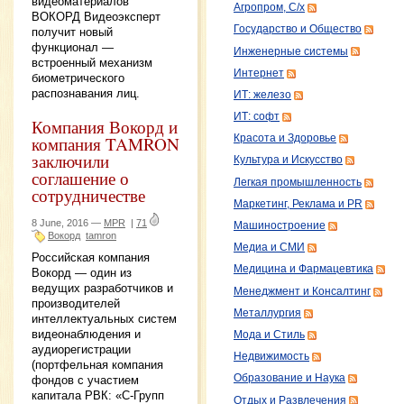
видеоматериалов
Агропром, С/х
ВОКОРД Видеоэксперт
Государство и Общество
получит новый
функционал —
Инженерные системы
встроенный механизм
Интернет
биометрического
распознавания лиц.
ИТ: железо
ИТ: софт
Компания Вокорд и
компания TAMRON
Красота и Здоровье
заключили
Культура и Искусство
соглашение о
Легкая промышленность
сотрудничестве
Маркетинг, Реклама и PR
8 June, 2016 —
MPR
|
71
Машиностроение
Вокорд
tamron
Медиа и СМИ
Российская компания
Медицина и Фармацевтика
Вокорд — один из
ведущих разработчиков и
Менеджмент и Консалтинг
производителей
Металлургия
интеллектуальных систем
видеонаблюдения и
Мода и Стиль
аудиорегистрации
Недвижимость
(портфельная компания
Образование и Наука
фондов с участием
капитала РВК: «С-Групп
Отдых и Развлечения