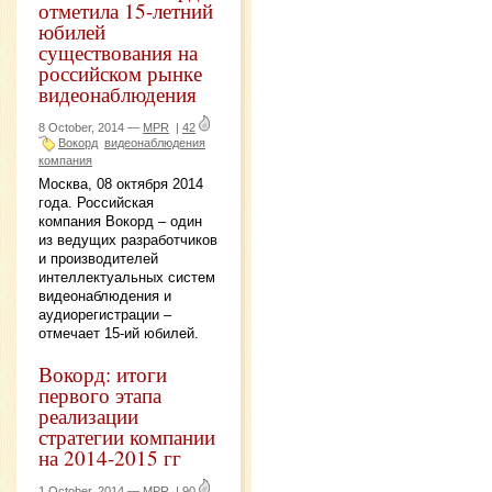
отметила 15-летний
юбилей
существования на
российском рынке
видеонаблюдения
8 October, 2014 —
MPR
|
42
Вокорд
видеонаблюдения
компания
Москва, 08 октября 2014
года. Российская
компания Вокорд – один
из ведущих разработчиков
и производителей
интеллектуальных систем
видеонаблюдения и
аудиорегистрации –
отмечает 15-ий юбилей.
Вокорд: итоги
первого этапа
реализации
стратегии компании
на 2014-2015 гг
1 October, 2014 —
MPR
|
90