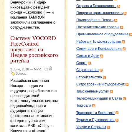
Венчурс» и «Лидер-
Охрана и Безопасность
инновации»; резидент
фонда «Сколково») — и
Пищевая промышленность
компания TAMRON
Полиграфия и Печать
заключили соглашение о
сотрудничестве.
Потребительские товары
Промышленное оборудование
Систему VOCORD
Работа и Трудоустройство
FaceControl
представят на
Семинары и Конференции
Неделе российского
Семья и Дети
ритейла
Спорт
2 June, 2016 —
MPR
|
81
Страхование
Вокорд
Строительство
Российская компания
Судостроение и судоремонт
Вокорд — один из
ведущих разработчиков и
Таможенные услуги
производителей
Телекоммуникации и Связь
интеллектуальных систем
видеонаблюдения и
Торговля
аудиорегистрации
Транспорт и Логистика
(портфельная компания
Туризм и Путешествия
фондов с участием
капитала РВК: «С-Групп
Услуги и Сервисы
Венчурс» и «Лидер-