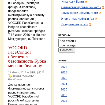
Финансы и Банки
инновации»; резидент
фонда «Сколково») —
Химическая промышленность
представляет
Шоубизнес и Знаменитости
биометрическую систему
распознавания лиц
Энергетика, Нефть и Газ
VOCORD FaceControl на
Юридические услуги
Неделе российского
ритейла, которая пройдет
7-12 июня 2016 г. в Центре
РЕГИОНЫ
Международной Торговли.
VOCORD
FaceControl
обеспечила
безопасность Кубка
АРХИВ
мира по биатлону
2024
21 March, 2016 —
MPR
|
50
2023
Вокорд
VOCORD
2022
FaceControl
2021
Дистанционная
биометрическая система
2020
распознавания лиц
2019
VOCORD FaceControl
российской компании
2018
Вокорд — одного из