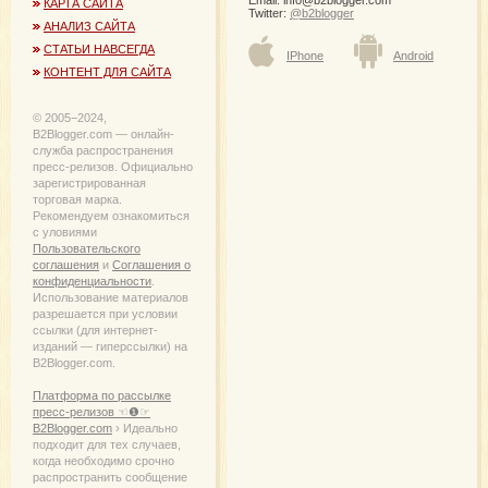
КАРТА САЙТА
Twitter:
@b2blogger
АНАЛИЗ САЙТА
СТАТЬИ НАВСЕГДА
IPhone
Android
КОНТЕНТ ДЛЯ САЙТА
© 2005−2024,
B2Blogger.com — онлайн-
служба распространения
пресс-релизов. Официально
зарегистрированная
торговая марка.
Рекомендуем ознакомиться
с уловиями
Пользовательского
соглашения
и
Соглашения о
конфиденциальности
.
Использование материалов
разрешается при условии
ссылки (для интернет-
изданий — гиперссылки) на
B2Blogger.com.
Платформа по рассылке
пресс-релизов ☜❶☞
B2Blogger.com
› Идеально
подходит для тех случаев,
когда необходимо срочно
распространить сообщение