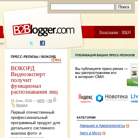
ЦЕНЫ
ПОМОЩЬ
Регистрация
|
ВХОД
луги написания
ПРЕСС-РЕЛИЗЫ
/ ВОКОРД
ВОКОРД
Видеоэксперт
получит
функционал
распознавания лиц
15 June, 2016 —
MPR
|
99
Вокорд
Первый отечественный
профессиональный
КАТЕГОРИИ
программный продукт для
Авиация и Авиаперелеты
детального системного
анализа фото- и
Авто и Мото