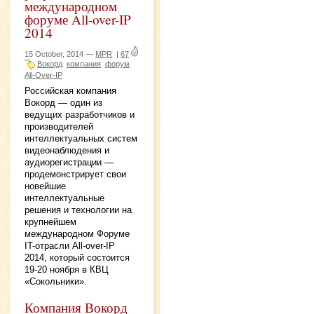
международном
форуме All-over-IP
2014
15 October, 2014 —
MPR
|
67
Вокорд
компания
форум
All-Over-IP
Российская компания
Вокорд — один из
ведущих разработчиков и
производителей
интеллектуальных систем
видеонаблюдения и
аудиорегистрации —
продемонстрирует свои
новейшие
интеллектуальные
решения и технологии на
крупнейшем
международном Форуме
IT-отрасли All-over-IP
2014, который состоится
19-20 ноября в КВЦ
«Сокольники».
Компания Вокорд