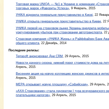
Торговая марка UNIQA — №1 в Украине в номинации «Страхо
торговых марок «Фавориты Успеха»
,
9 Февраль, 2015
УНІКА відкрила генеральне представництво в Києві
,
22 Январь
УНИКА открыла генеральное представительство в Киеве
,
22 
УНИКА первой на страховом рынке Украины внедрила мобиль
урегулирования убытков при страховании автотранспорта
,
22 
Страховая компания «УНИКА Жизнь» и Райффайзен Банк Авал
общего клиента
,
22 Декабрь, 2014
Последние релизы:
Terrasoft анонсировал Дни CRM
, 29 Апрель, 2015
Новости дачного сезона: нижний порог стоимости дома на лет
Апрель, 2015
Весенняя акция на новую коллекцию женских джинсов в интер
Апрель, 2015
МЕРА открывает новую площадку «Софийская»
, 29 Апрель, 
«AXA Страхование» стала лауреатом I тура всеукраинского р
плательщики налогов»
, 29 Апрель, 2015