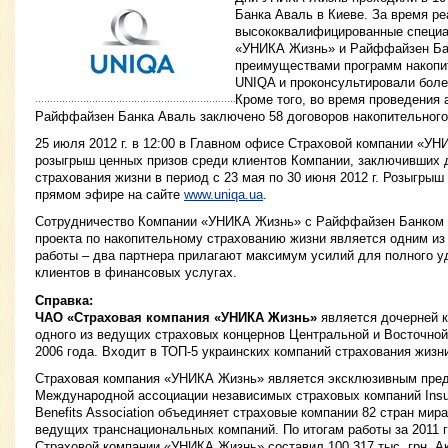
Банка Аваль в Киеве. За время ре
высококвалифицированные специа
«УНИКА Жизнь» и Райффайзен Бан
преимуществами программ накопи
UNIQA и проконсультировали более
Кроме того, во время проведения 
Райффайзен Банка Аваль заключено 58 договоров накопительного
25 июля 2012 г. в 12:00 в Главном офисе Страховой компании «У
розыгрыш ценных призов среди клиентов Компании, заключивших 
страхования жизни в период с 23 мая по 30 июня 2012 г. Розыгрыш
прямом эфире на сайте
www.uniqa.ua
.
Сотрудничество Компании «УНИКА Жизнь» с Райффайзен Банком 
проекта по накопительному страхованию жизни является одним из
работы – два партнера прилагают максимум усилий для полного у
клиентов в финансовых услугах.
Справка:
ЧАО «Страховая компания «УНИКА Жизнь»
является дочерней 
одного из ведущих страховых концернов Центральной и Восточно
2006 года. Входит в ТОП-5 украинских компаний страхования жизн
Страховая компания «УНИКА Жизнь» является эксклюзивным пред
Международной ассоциации независимых страховых компаний Insurop
Benefits Association объединяет страховые компании 82 стран мир
ведущих транснациональных компаний. По итогам работы за 2011 
Страховой компании «УНИКА Жизнь» составил 100 317 тыс. грн. А