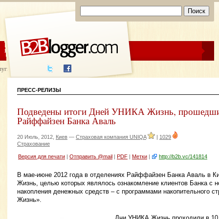
ЦЕНЫ
ПОМОЩЬ
луги написания
ПРЕСС-РЕЛИЗЫ
Подведены итоги Дней УНИКА Жизнь, прошедши
Райффайзен Банка Аваль
20 Июль, 2012,
Киев
—
Страховая компания UNIQA
|
1029
Страхование
Версия для печати
|
Отправить @mail
|
PDF
|
Метки
|
http://b2b.vc/141814
В мае-июне 2012 года в отделениях Райффайзен Банка Аваль в 
Жизнь, целью которых являлось ознакомление клиентов Банка с 
накопления денежных средств – с программами накопительного с
Жизнь».
Дни УНИКА Жизнь проходили в 10