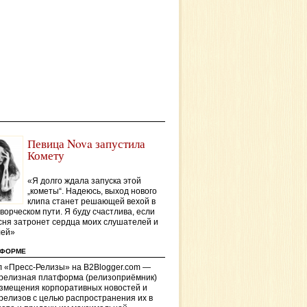
Певица Nova запустила
Комету
«Я долго ждала запуска этой
„кометы“. Надеюсь, выход нового
клипа станет решающей вехой в
ворческом пути. Я буду счастлива, если
сня затронет сердца моих слушателей и
лей»
ТФОРМЕ
 «Пресс-Релизы» на B2Blogger.com —
-релизная платформа (релизоприёмник)
азмещения корпоративных новостей и
релизов с целью распространения их в