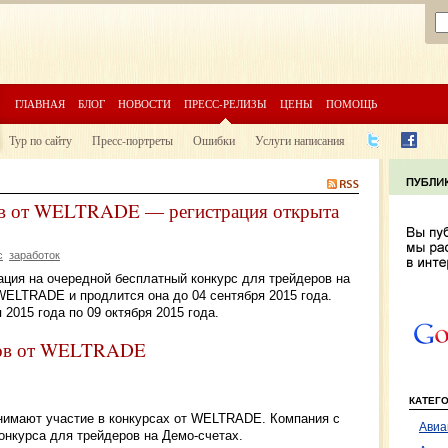
ГЛАВНАЯ
БЛОГ
НОВОСТИ
ПРЕСС-РЕЛИЗЫ
ЦЕНЫ
ПОМОЩЬ
Тур по сайту
Пресс-портреты
Ошибки
Услуги написания
ов от WELTRADE — регистрация открыта
с
заработок
рация на очередной бесплатный конкурс для трейдеров на
WELTRADE и продлится она до 04 сентября 2015 года.
 2015 года по 09 октября 2015 года.
еров от WELTRADE
КАТЕГ
нимают участие в конкурсах от WELTRADE. Компания с
Авиа
онкурса для трейдеров на Демо-счетах.