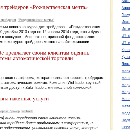
Авто
ля трейдеров «Рождественская мечта»
Агро
Госу
 трейдеров
"Рождественская мечта"
Инже
ении нового конкурса для трейдеров – «Рождественская
Инте
0 декабря 2013 года по 12 января 2014 года, итоги будут
ИТ: 
е в конкурсе – бесплатное; призовой фонд составляет
ия в конкурсе трейдеров можно на сайте компании.
ИТ: 
Крас
de предлагает своим клиентам оценить
стемы автоматической торговли
Куль
Легк
Марк
торговая платформа, которая позволяет форекс-трейдерам
Маш
 в автоматическом режиме. Компания WelTrade, крупный
Меди
нтам доступ к Zulu Trade с минимальной комиссией.
Меди
вил пакетные услуги
Мене
Мета
орекс брокер
weltrade
Мода
.ru) вновь порадовала своих клиентов новыми
Недв
лала трейдинг более прибыльным и комфортным, и
Обра
аз подготовлены уникальные пакеты услуг, которые