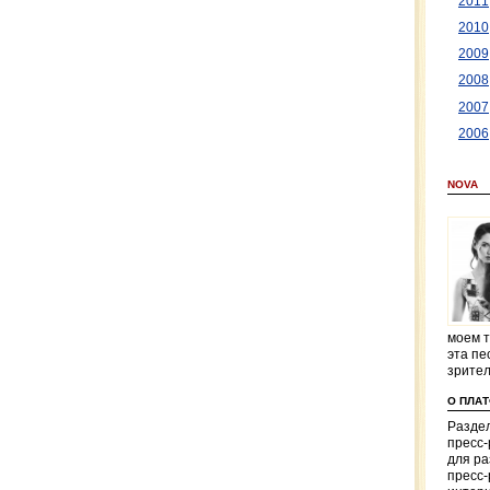
2011
2010
2009
2008
2007
2006
NOVA
моем т
эта пе
зрите
О ПЛА
Раздел
пресс
для р
пресс-