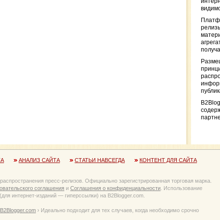
интерн
видимо
Платф
релизы
матер
агрега
получа
Разме
принци
распр
информ
публи
B2Blog
содер
партн
ТА
АНАЛИЗ САЙТА
СТАТЬИ НАВСЕГДА
КОНТЕНТ ДЛЯ САЙТА
 распространения пресс-релизов. Официально зарегистрированная торговая марка.
овательского соглашения
и
Соглашения о конфиденциальности
. Использование
для интернет-изданий — гиперссылки) на B2Blogger.com.
B2Blogger.com
› Идеально подходит для тех случаев, когда необходимо срочно