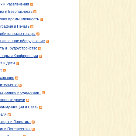
х и Развлечения
на и Безопасность
вая промышленность
графия и Печать
ебительские товары
ышленное оборудование
та и Трудоустройство
нары и Конференции
я и Дети
т
хование
ительство
строение и судоремонт
женные услуги
коммуникации и Связь
овля
спорт и Логистика
зм и Путешествия