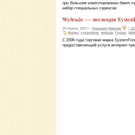
при большем инвестировании дают т
набор специальных сервисов.
Weltrade — эволюция Systeм
30 Апрель, 2012 —
Компания Weltrade
|
11
Форекс
systemforex
weltrade
Fxstars
Welt
C 2006 года торговая марка SystemFor
предоставляющий услуги интернет-тре