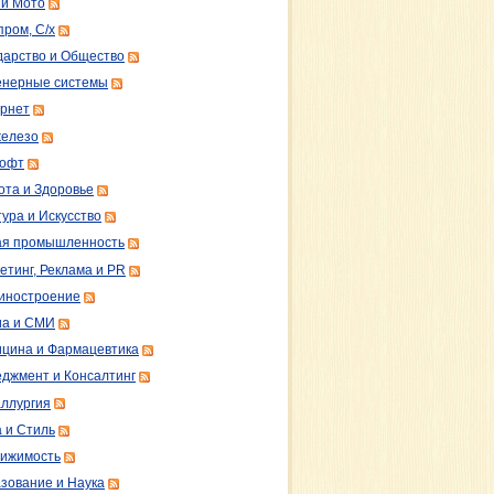
 и Мото
пром, С/х
дарство и Общество
нерные системы
рнет
железо
софт
ота и Здоровье
тура и Искусство
ая промышленность
етинг, Реклама и PR
иностроение
а и СМИ
цина и Фармацевтика
джмент и Консалтинг
ллургия
 и Стиль
ижимость
зование и Наука