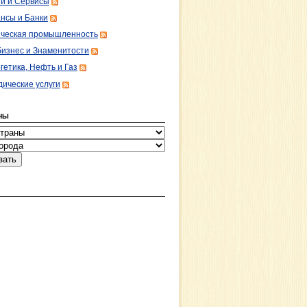
ги и Сервисы
нсы и Банки
ческая промышленность
изнес и Знаменитости
гетика, Нефть и Газ
ические услуги
НЫ