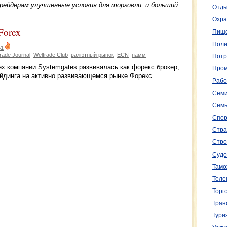
рейдерам улучшенные условия для торговли и больший
Отды
Охра
Forex
Пище
Поли
51
rade Journal
Weltrade Club
валютный рынок
ECN
памм
Потр
ex компании Systemgates развивалась как форекс брокер,
Пром
йдинга на активно развивающемся рынке Форекс.
Рабо
Семи
Семь
Спор
Стра
Стро
Судо
Тамо
Теле
Торг
Тран
Тури