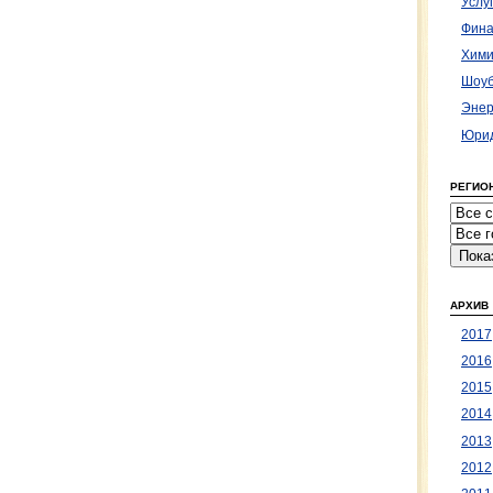
Услу
Фина
Хими
Шоуб
Энер
Юрид
РЕГИО
АРХИВ
2017
2016
2015
2014
2013
2012