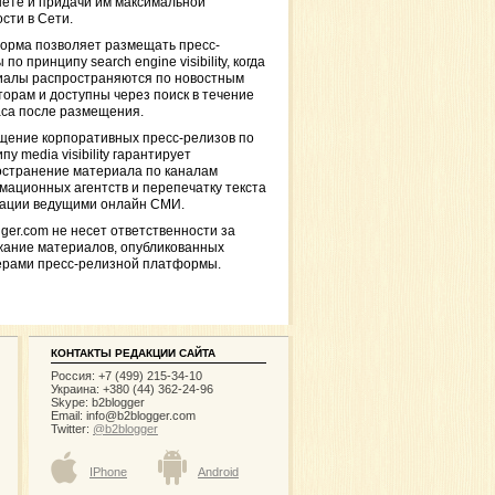
ете и придачи им максимальной
сти в Сети.
орма позволяет размещать пресс-
 по принципу search engine visibility, когда
иалы распространяются по новостным
торам и доступны через поиск в течение
са после размещения.
щение корпоративных пресс-релизов по
пу media visibility гарантирует
остранение материала по каналам
ационных агентств и перепечатку текста
кации ведущими онлайн СМИ.
ger.com не несет ответственности за
жание материалов, опубликованных
ерами пресс-релизной платформы.
КОНТАКТЫ РЕДАКЦИИ САЙТА
Россия: +7 (499) 215-34-10
Украина: +380 (44) 362-24-96
Skype: b2blogger
Email:
info@b2blogger.com
Twitter:
@b2blogger
IPhone
Android