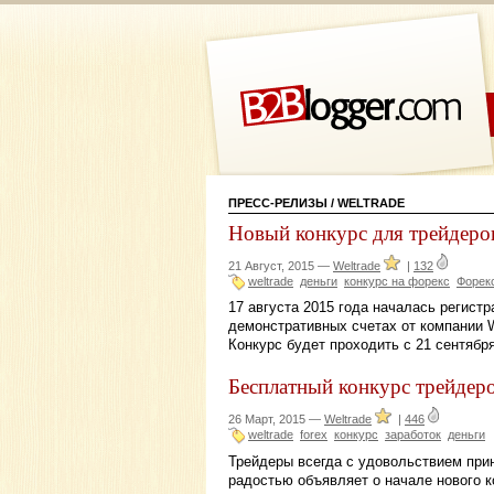
ПРЕСС-РЕЛИЗЫ
/ WELTRADE
Новый конкурс для трейдер
21 Август, 2015 —
Weltrade
|
132
weltrade
деньги
конкурс на форекс
Форек
17 августа 2015 года началась регист
демонстративных счетах от компании 
Конкурс будет проходить с 21 сентября
Бесплатный конкурс трейд
26 Март, 2015 —
Weltrade
|
446
weltrade
forex
конкурс
заработок
деньги
Трейдеры всегда с удовольствием при
радостью объявляет о начале нового к