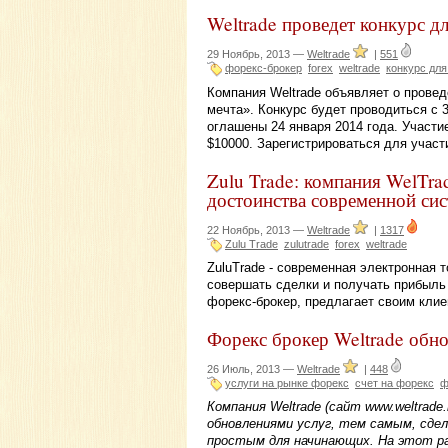
Weltrade проведет конкурс д
29 Ноябрь, 2013 —
Weltrade
|
551
форекс-брокер
forex
weltrade
конкурс для
Компания Weltrade объявляет о провед
мечта». Конкурс будет проводиться с 3
оглашены 24 января 2014 года. Участи
$10000. Зарегистрироваться для участ
Zulu Trade: компания WelTra
достоинства современной си
22 Ноябрь, 2013 —
Weltrade
|
1317
Zulu Trade
zulutrade
forex
weltrade
ZuluTrade - современная электронная 
совершать сделки и получать прибыль
форекс-брокер, предлагает своим клие
Форекс брокер Weltrade обно
26 Июль, 2013 —
Weltrade
|
448
услуги на рынке форекс
счет на форекс
ф
Компания Weltrade (сайт www.weltrade
обновлениями услуг, тем самым, сде
простым для начинающих. На этот р