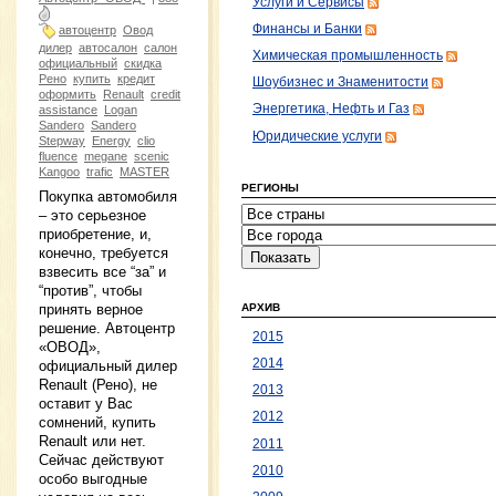
Услуги и Сервисы
Финансы и Банки
автоцентр
Овод
дилер
автосалон
салон
Химическая промышленность
официальный
скидка
Рено
купить
кредит
Шоубизнес и Знаменитости
оформить
Renault
credit
Энергетика, Нефть и Газ
assistance
Logan
Sandero
Sandero
Юридические услуги
Stepway
Energy
clio
fluence
megane
scenic
Kangoo
trafic
MASTER
РЕГИОНЫ
Покупка автомобиля
– это серьезное
приобретение, и,
конечно, требуется
взвесить все “за” и
“против”, чтобы
принять верное
АРХИВ
решение. Автоцентр
2015
«ОВОД»,
2014
официальный дилер
Renault (Рено), не
2013
оставит у Вас
2012
сомнений, купить
Renault или нет.
2011
Сейчас действуют
2010
особо выгодные