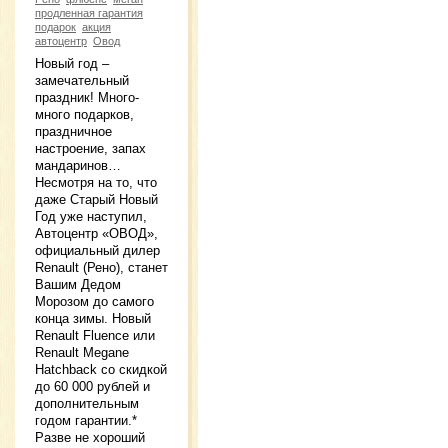
продленная гарантия
подарок
акция
автоцентр
Овод
Новый год –
замечательный
праздник! Много-
много подарков,
праздничное
настроение, запах
мандаринов…
Несмотря на то, что
даже Старый Новый
Год уже наступил,
Автоцентр «ОВОД»,
официальный дилер
Renault (Рено), станет
Вашим Дедом
Морозом до самого
конца зимы. Новый
Renault Fluence или
Renault Megane
Hatchback со скидкой
до 60 000 рублей и
дополнительным
годом гарантии.*
Разве не хороший