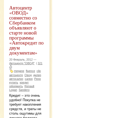
Автоцентр
«ОВОД»
совместно со
Сбербанком
объявляют о
старте новой
программы
«Автокредит по
двум
документам»
20 Февраль, 2012 —
Автоцентр "ОВОД"
|
321
megane
fluence
clio
автоцентр
Овод
дилер
автосалон
салон
Рено
купить
кредит
оформить
Renault
Logan
Sandero
Кредит – это очень
удобно! Покупка не
требует накопления
средств, и траты не
столь ощутимы для
личного бюджета.