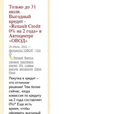
Только до 31
июля.
Выгодный
кредит -
«Renault Credit
0% на 2 года» в
Автоцентре
«ОВОД»
25 Июль, 2011 —
Автоцентр "ОВОД"
|
511
Renault
fluence
megane
hatchback
кредит
0%
ставка
выгода
автоцентр
Овод
Рено
Покупка в кредит –
это отличное
решение! Тем более
сейчас, когда
комиссия по кредиту
на 2 года составляет
0%!* Еще есть
время, чтобы
оформить выгодный