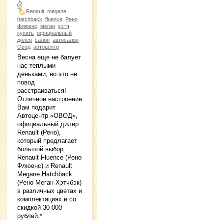
Renault
megane
hatchback
fluence
Рено
флюенс
меган
хэтч
купить
официальный
дилер
салон
автосалон
Овод
автоцентр
Весна еще не балует
нас теплыми
деньками, но это не
повод
расстраиваться!
Отличное настроение
Вам подарит
Автоцентр «ОВОД»,
официальный дилер
Renault (Рено),
который предлагает
большой выбор
Renault Fluence (Рено
Флюенс) и Renault
Megane Hatchback
(Рено Меган Хэтчбэк)
в различных цветах и
комплектациях и со
скидкой 30 000
рублей.*