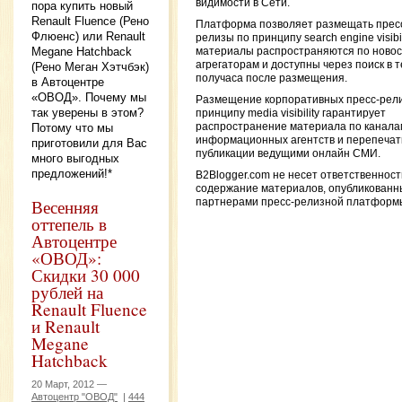
видимости в Сети.
пора купить новый
Renault Fluence (Рено
Платформа позволяет размещать прес
Флюенс) или Renault
релизы по принципу search engine visibili
Megane Hatchback
материалы распространяются по ново
агрегаторам и доступны через поиск в 
(Рено Меган Хэтчбэк)
получаса после размещения.
в Автоцентре
«ОВОД». Почему мы
Размещение корпоративных пресс-рели
так уверены в этом?
принципу media visibility гарантирует
Потому что мы
распространение материала по канала
информационных агентств и перепечатк
приготовили для Вас
публикации ведущими онлайн СМИ.
много выгодных
предложений!*
B2Blogger.com не несет ответственност
содержание материалов, опубликованн
Весенняя
партнерами пресс-релизной платформ
оттепель в
Автоцентре
«ОВОД»:
Скидки 30 000
рублей на
Renault Fluence
и Renault
Megane
Hatchback
20 Март, 2012 —
Автоцентр "ОВОД"
|
444