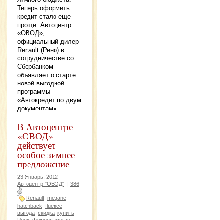
Теперь оформить
кредит стало еще
проще. Автоцентр
«ОВОД»,
официальный дилер
Renault (Рено) в
сотрудничестве со
Сбербанком
объявляет о старте
новой выгодной
программы
«Автокредит по двум
документам».
В Автоцентре
«ОВОД»
действует
особое зимнее
предложение
23 Январь, 2012 —
Автоцентр "ОВОД"
|
386
Renault
megane
hatchback
fluence
выгода
скидка
купить
Рено
флюенс
меган