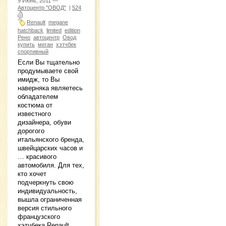
9 Июнь, 2011 —
Автоцентр "ОВОД"
|
524
Renault
megane
hatchback
limited
edition
Рено
автоцентр
Овод
купить
меган
хэтчбек
спортивный
Если Вы тщательно
продумываете свой
имидж, то Вы
наверняка являетесь
обладателем
костюма от
известного
дизайнера, обуви
дорогого
итальянского бренда,
швейцарских часов и
… красивого
автомобиля. Для тех,
кто хочет
подчеркнуть свою
индивидуальность,
вышла ограниченная
версия стильного
французского
хэтчбека Renault