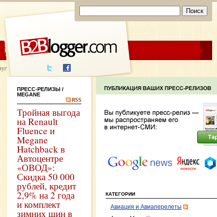
ЦЕНЫ
ПОМОЩЬ
луги написания
ПРЕСС-РЕЛИЗЫ
/
MEGANE
Тройная выгода
на Renault
Fluence и
Megane
Hatchback в
Автоцентре
«ОВОД»:
Скидка 50 000
рублей, кредит
2,9% на 2 года
КАТЕГОРИИ
и комплект
Авиация и Авиаперелеты
зимних шин в