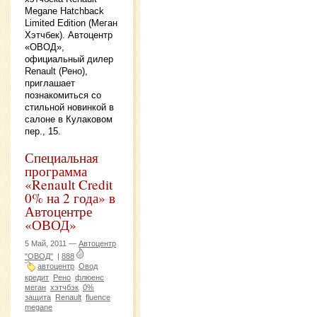
Megane Hatchback
Limited Edition (Меган
Хэтчбек). Автоцентр
«ОВОД»,
официальный дилер
Renault (Рено),
приглашает
познакомиться со
стильной новинкой в
салоне в Кулаковом
пер., 15.
Специальная
программа
«Renault Credit
0% на 2 года» в
Автоцентре
«ОВОД»
5 Май, 2011 —
Автоцентр
"ОВОД"
|
888
автоцентр
Овод
кредит
Рено
флюенс
меган
хэтчбэк
0%
защита
Renault
fluence
megane