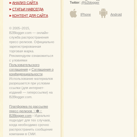
Twitter:
@b2blogger
АНАЛИЗ САЙТА
СТАТЬИ НАВСЕГДА
IPhone
Android
КОНТЕНТ ДЛЯ САЙТА
© 2005−2015,
B2Blogger.com — онлайн-
служба распространения
пресс-релизов. Официально
зарегистрированная
торговая марка.
Рекомендуем ознакомиться
с уловиями
Пользовательского
соглашения
и
Соглашения о
конфиденциальности
.
Использование материалов
разрешается при условии
ссылки (для интернет-
изданий — гиперссылки) на
B2Blogger.com.
Платформа по рассылке
пресс-релизов ☜❶☞
B2Blogger.com
› Идеально
подходит для тех случаев,
когда необходимо срочно
распространить сообщение
компании в СМИ.