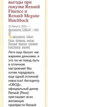
выгоды при
покупке Renault
Fluence и
Renault Megane
Hatchback
10 Август, 2011 —
Автоцентр "ОВОД"
|
403
автоцентр
Овод
Рено
флюенс
меган
Renault
fluence
megane
hatchback
кредит
Лето еще балует нас
жаркими деньками, и
это ли не повод быть
в отличном
настроении! Мы
хотим порадовать
еще одной отличной
новостью! Автоцентр
«ОВОД»,
официальный дилер
Renault (Рено)
приглашает всех
желающих
приобрести Renault