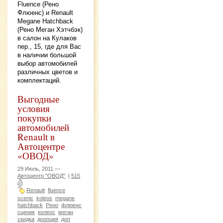
Fluence (Рено
Флюенс) и Renault
Megane Hatchback
(Рено Меган Хэтчбэк)
в салон на Кулаков
пер., 15, где для Вас
в наличии большой
выбор автомобилей
различных цветов и
комплектаций.
Выгодные
условия
покупки
автомобилей
Renault в
Автоцентре
«ОВОД»
29 Июль, 2011 —
Автоцентр "ОВОД"
|
515
Renault
fluence
scenic
koleos
megane
hatchback
Рено
флюенс
сценик
колеос
меган
скидка
доопция
доп