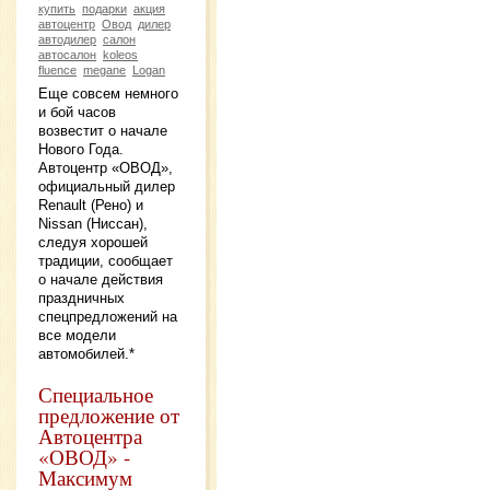
купить
подарки
акция
автоцентр
Овод
дилер
автодилер
салон
автосалон
koleos
fluence
megane
Logan
Еще совсем немного
и бой часов
возвестит о начале
Нового Года.
Автоцентр «ОВОД»,
официальный дилер
Renault (Рено) и
Nissan (Ниссан),
следуя хорошей
традиции, сообщает
о начале действия
праздничных
спецпредложений на
все модели
автомобилей.*
Специальное
предложение от
Автоцентра
«ОВОД» -
Максимум