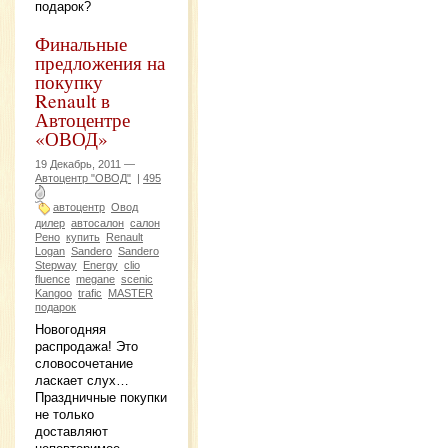
подарок?
Финальные
предложения на
покупку
Renault в
Автоцентре
«ОВОД»
19 Декабрь, 2011 —
Автоцентр "ОВОД"
|
495
автоцентр
Овод
дилер
автосалон
салон
Рено
купить
Renault
Logan
Sandero
Sandero
Stepway
Energy
clio
fluence
megane
scenic
Kangoo
trafic
MASTER
подарок
Новогодняя
распродажа! Это
словосочетание
ласкает слух…
Праздничные покупки
не только
доставляют