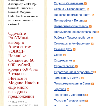
– компании
Отдых и Развлечения
Автоцентр «ОВОД».
Renault Fluence и
Охрана и Безопасность
Renault Megane
Пищевая промышленность
Hatchback – на мега-
условиях только
Полиграфия и Печать
сейчас!
Потребительские товары
Сделайте
Промышленное оборудование
РазУМный
Работа и Трудоустройство
выбор в
Семинары и Конференции
Автоцентре
Семья и Дети
«ОВОД-
Renault»:
Спорт
Скидки до 60
Страхование
000 рублей,
Строительство
кредит 6,9% на
3 года на
Судостроение и судоремонт
Fluence и
Таможенные услуги
Megane Hatch и
Телекоммуникации и Связь
еще много
Торговля
выгодных
предложений
Транспорт и Логистика
Туризм и Путешествия
16 Май, 2012 —
Автоцентр "ОВОД"
|
388