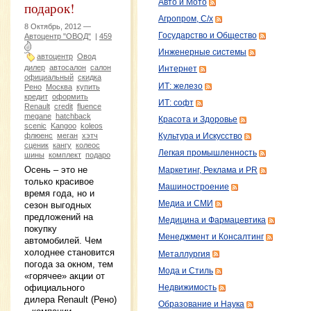
Авто и Мото
подарок!
Агропром, С/х
8 Октябрь, 2012 —
Государство и Общество
Автоцентр "ОВОД"
|
459
Инженерные системы
автоцентр
Овод
дилер
автосалон
салон
Интернет
официальный
скидка
ИТ: железо
Рено
Москва
купить
кредит
оформить
ИТ: софт
Renault
credit
fluence
megane
hatchback
Красота и Здоровье
scenic
Kangoo
koleos
флюенс
меган
хэтч
Культура и Искусство
сценик
кангу
колеос
Легкая промышленность
шины
комплект
подаро
Осень – это не
Маркетинг, Реклама и PR
только красивое
Машиностроение
время года, но и
Медиа и СМИ
сезон выгодных
предложений на
Медицина и Фармацевтика
покупку
Менеджмент и Консалтинг
автомобилей. Чем
холоднее становится
Металлургия
погода за окном, тем
Мода и Стиль
«горячее» акции от
официального
Недвижимость
дилера Renault (Рено)
Образование и Наука