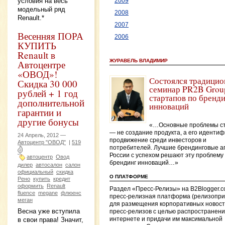
условия на весь
2009
модельный ряд
2008
Renault.*
2007
Весенняя ПОРА
2006
КУПИТЬ
Renault в
ЖУРАВЕЛЬ ВЛАДИМИР
Автоцентре
«ОВОД»!
Состоялся традици
Скидка 30 000
семинар PR2B Grou
рублей + 1 год
стартапов по бренд
дополнительной
инноваций
гарантии и
другие бонусы
«…Основные проблемы с
— не создание продукта, а его идентиф
24 Апрель, 2012 —
продвижение среди инвесторов и
Автоцентр "ОВОД"
|
519
потребителей. Лучшие брендинговые а
России с успехом решают эту проблему
автоцентр
Овод
брендинг инноваций…»
дилер
автосалон
салон
официальный
скидка
О ПЛАТФОРМЕ
Рено
купить
кредит
оформить
Renault
Раздел «Пресс-Релизы» на B2Blogger.
fluence
megane
флюенс
пресс-релизная платформа (релизопри
меган
для размещения корпоративных новост
Весна уже вступила
пресс-релизов с целью распространени
интернете и придачи им максимальной
в свои права! Значит,