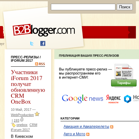
ЦЕНЫ
ПОМОЩЬ
луги написания
ПРЕСС-РЕЛИЗЫ
/
IFORUM 2017
Участники
iForum 2017
получат
обновленную
CRM
OneBox
10 Май, 2017 —
WebProduction
КАТЕГОРИИ
|
193
onebox
CRM
Авиация и Авиаперелеты
iForum 2017
Авто и Мото
В Киевском