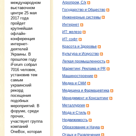
международном
Агропром, С/х
выставочном
Государство и Общество
центре 25 мая
Инженерные системы
2017 года
пройдет
Интернет
крупнейшая
ИТ: железо
офлайн-
конференция
ИТ: софт
интернет-
Красота и Здоровье
деятелей
Украины. В
Культура и Искусство
прошлом году
Легкая промышленность
iForum собрал
Маркетинг, Реклама и PR
7016 человек,
установив тем
Машиностроение
самым
Медиа и СМИ
украинский
рекорд
Медицина и Фармацевтика
посещения
Менеджмент и Консалтинг
подобных
Металлургия
мероприятий. В
форуме, среди
Мода и Стиль
прочих,
Недвижимость
участвует группа
компаний
Образование и Наука
OneBox, которая
Отдых и Развлечения