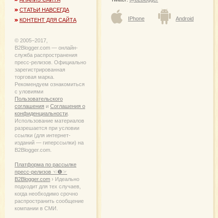
СТАТЬИ НАВСЕГДА
IPhone
Android
КОНТЕНТ ДЛЯ САЙТА
© 2005−2017,
B2Blogger.com — онлайн-
служба распространения
пресс-релизов. Официально
зарегистрированная
торговая марка.
Рекомендуем ознакомиться
с уловиями
Пользовательского
соглашения
и
Соглашения о
конфиденциальности
.
Использование материалов
разрешается при условии
ссылки (для интернет-
изданий — гиперссылки) на
B2Blogger.com.
Платформа по рассылке
пресс-релизов ☜❶☞
B2Blogger.com
› Идеально
подходит для тех случаев,
когда необходимо срочно
распространить сообщение
компании в СМИ.