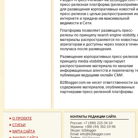
Раздел «Пресс-Релизы» на B2Blogger.com 
пресс-релизная платформа (релизоприёмн
для размещения корпоративных новостей 
пресс-релизов с целью распространения их
интернете и придачи им максимальной
видимости в Сети.
Платформа позволяет размещать пресс-
релизы по принципу search engine visibility, 
материалы распространяются по новостн
агрегаторам и доступны через поиск в тече
получаса после размещения.
Размещение корпоративных пресс-релизов
принципу media visibility гарантирует
распространение материала по каналам
информационных агентств и перепечатку т
публикации ведущими онлайн СМИ.
B2Blogger.com не несет ответственности за
содержание материалов, опубликованных
партнерами пресс-релизной платформы.
КОНТАКТЫ РЕДАКЦИИ САЙТА
О ПРОЕКТЕ
Россия: +7 (499) 215-34-10
СТАТЬИ
Украина: +380 (44) 362-24-96
Skype: b2blogger
КАРТА САЙТА
Email:
info@b2blogger.com
Twitter:
@b2blogger
АНАЛИЗ САЙТА