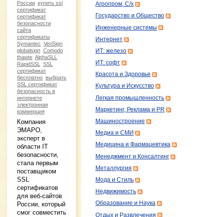
России
купить ssl
Агропром, С/х
сертификат
Государство и Общество
сертификат
безопасности
Инженерные системы
сайта
сертификаты
Интернет
Symantec
VeriSign
globalsign
Comodo
ИТ: железо
thawte
AlphaSLL
ИТ: софт
RapidSSL
SSL
сертификат
Красота и Здоровье
бесплатно
выбрать
SSL сертификат
Культура и Искусство
безопасность в
Легкая промышленность
интернете
электронная
Маркетинг, Реклама и PR
коммерция
Машиностроение
Компания
ЭМАРО,
Медиа и СМИ
эксперт в
Медицина и Фармацевтика
области IT
безопасности,
Менеджмент и Консалтинг
стала первым
Металлургия
поставщиком
SSL
Мода и Стиль
сертификатов
Недвижимость
для веб-сайтов
Образование и Наука
России, который
смог совместить
Отдых и Развлечения