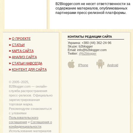
B2Blogger.com не несет ответственности за
содержание материалов, опубликованных
партнерами пресс-релизной платформы.
КОНТАКТЫ РЕДАКЦИИ САЙТА
О ПРОЕКТЕ
Украина: +380 (44) 362-24-96
СТАТЬИ
Skype: b2blogger
Email:
info@b2blogger.com
КАРТА САЙТА
Twitter:
@b2blogger
АНАЛИЗ САЙТА
СТАТЬИ НАВСЕГДА
IPhone
Android
КОНТЕНТ ДЛЯ САЙТА
© 2005−2025,
B2Blogger.com — онлайн-
служба распространения
пресс-релизов. Официально
зарегистрированная
торговая марка.
Рекомендуем ознакомиться
с уловиями
Пользовательского
соглашения
и
Соглашения о
конфиденциальности
.
Использование материалов