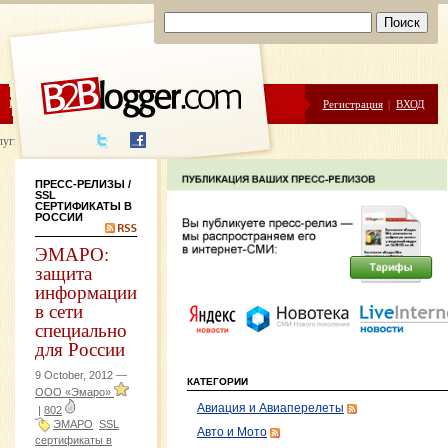
ЦЕНЫ
ПОМОЩЬ
Регистрация
|
ВХОД
луги написания
ПРЕСС-РЕЛИЗЫ
/
SSL
СЕРТИФИКАТЫ В
РОССИИ
ЭМАРО:
защита
информации
в сети
специально
для России
9 October, 2012 —
КАТЕГОРИИ
ООО «Эмаро»
Авиация и Авиаперелеты
|
802
ЭМАРО
SSL
Авто и Мото
сертификаты в