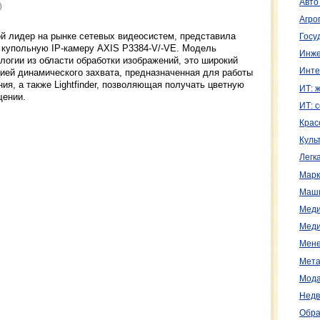
Авто
Агро
ой лидер на рынке сетевых видеосистем, представила
Госу
 купольную IP-камеру AXIS P3384-V/-VE. Модель
Инже
логии из области обработки изображений, это широкий
Инте
ией динамического захвата, предназначенная для работы
я, а также Lightfinder, позволяющая получать цветную
ИТ: 
щении.
ИТ: 
Крас
Куль
Легк
Марк
Маш
Меди
Меди
Мене
Мета
Мода
Недв
Обра