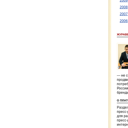
2009
2008
2007
2006
ЖУРАВ
— не с
продви
потреб
России
бренд
О ПЛА
Раздел
пресс
для р
пресс-
интерн