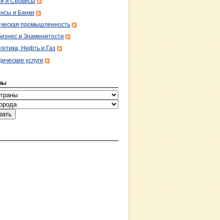
ги и Сервисы
нсы и Банки
ческая промышленность
изнес и Знаменитости
гетика, Нефть и Газ
ические услуги
НЫ