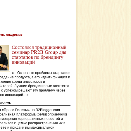
ЕЛЬ ВЛАДИМИР
Состоялся традиционный
семинар PR2B Group для
стартапов по брендингу
инноваций
«…Основные проблемы стартапов
оздание продукта, а его идентификация и
жение среди инвесторов и
ителей. Лучшие брендинговые агентства
 с успехом решают эту проблему через
инг инноваций…»
ТФОРМЕ
 «Пресс-Релизы» на B2Blogger.com —
-релизная платформа (релизоприёмник)
азмещения корпоративных новостей и
релизов с целью распространения их в
ете и придачи им максимальной