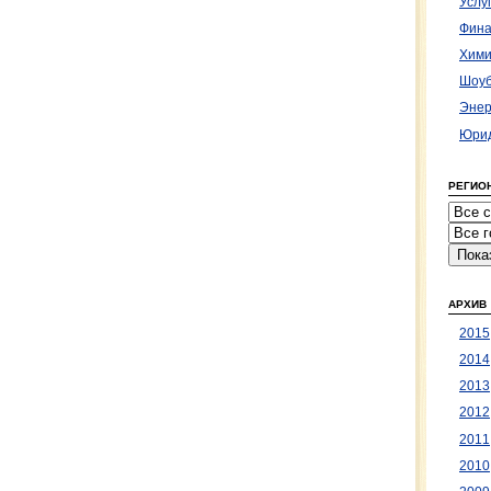
Услу
Фина
Хими
Шоуб
Энер
Юрид
РЕГИО
АРХИВ
2015
2014
2013
2012
2011
2010