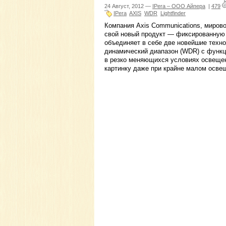
24 Август, 2012 —
IPera – ООО Айпера
|
479
IPera
AXIS
WDR
Lightfinder
Компания Axis Communications, миров
свой новый продукт — фиксированную
объединяет в себе две новейшие техно
динамический диапазон (WDR) с функц
в резко меняющихся условиях освещени
картинку даже при крайне малом осве