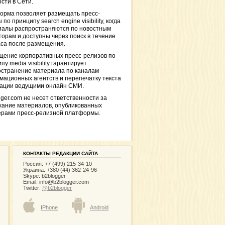
сти в Сети.
орма позволяет размещать пресс-
 по принципу search engine visibility, когда
иалы распространяются по новостным
торам и доступны через поиск в течение
са после размещения.
щение корпоративных пресс-релизов по
пу media visibility гарантирует
остранение материала по каналам
ационных агентств и перепечатку текста
кации ведущими онлайн СМИ.
ger.com не несет ответственности за
жание материалов, опубликованных
ерами пресс-релизной платформы.
КОНТАКТЫ РЕДАКЦИИ САЙТА
Россия: +7 (499) 215-34-10
Украина: +380 (44) 362-24-96
Skype: b2blogger
Email:
info@b2blogger.com
Twitter:
@b2blogger
IPhone
Android