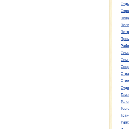
Отды
Охра
Пище
Поли
Потр
Пром
Рабо
Семи
Семь
Спор
Стра
Стро
Судо
Тамо
Теле
Торг
Тран
Тури