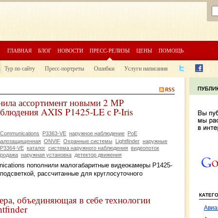
ГЛАВНАЯ
БЛОГ
НОВОСТИ
ПРЕСС-РЕЛИЗЫ
ЦЕНЫ
ПОМОЩЬ
Тур по сайту
Пресс-портреты
Ошибки
Услуги написания
нила ассортимент новыми 2 МР
блюдения AXIS P1425-LE с P-Iris
 Communications
P3363-VE
наружное наблюдение
PoE
ндалозащищенная
ONVIF
Охранные системы
Lightfinder
наружные
P3364-VE
каталог
система наружного наблюдения
видеопоток
продажа
наружная установка
детектор движения
ications пополнили малогабаритные видеокамеры P1425-
подсветкой, рассчитанные для круглосуточного
КАТЕГ
ера, объединяющая в себе технологии
tfinder
Авиа