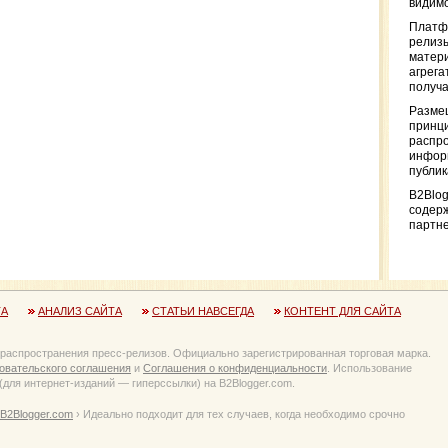
видимо
Платф
релизы
матер
агрега
получа
Разме
принци
распр
информ
публи
B2Blog
содер
партн
ТА
АНАЛИЗ САЙТА
СТАТЬИ НАВСЕГДА
КОНТЕНТ ДЛЯ САЙТА
 распространения пресс-релизов. Официально зарегистрированная торговая марка.
овательского соглашения
и
Соглашения о конфиденциальности
. Использование
для интернет-изданий — гиперссылки) на B2Blogger.com.
B2Blogger.com
› Идеально подходит для тех случаев, когда необходимо срочно