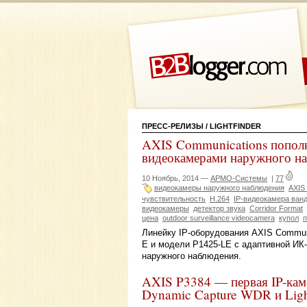
ПРЕСС-РЕЛИЗЫ
/ LIGHTFINDER
AXIS Communications попол
видеокамерами наружного на
10 Ноябрь, 2014 —
АРМО-Системы
|
77
видеокамеры наружного наблюдения
AXIS
чувствительность
H.264
IP-видеокамера ва
видеокамеры
детектор звука
Corridor Format
цена
outdoor surveillance videocamera
купол
Линейку IP-оборудования AXIS Commun
E и модели P1425-LE с адаптивной ИК-
наружного наблюдения.
AXIS P3384 — первая IP-кам
Dynamic Capture WDR и Ligh