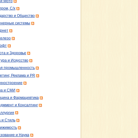
 и Мото
пром, С/х
дарство и Общество
нерные системы
рнет
железо
софт
ота и Здоровье
тура и Искусство
ая промышленность
етинг, Реклама и PR
иностроение
а и СМИ
цина и Фармацевтика
джмент и Консалтинг
ллургия
 и Стиль
ижимость
зование и Наука