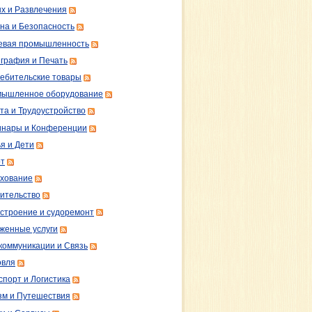
х и Развлечения
на и Безопасность
вая промышленность
графия и Печать
ебительские товары
ышленное оборудование
та и Трудоустройство
нары и Конференции
я и Дети
т
хование
ительство
строение и судоремонт
женные услуги
коммуникации и Связь
овля
спорт и Логистика
зм и Путешествия