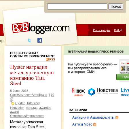
ЦЕНЫ
ПОМОЩЬ
Регистрация
|
ВХОД
луги написания
ПРЕСС-РЕЛИЗЫ
/
CONTINUOUSIMPROVEMENT
Hyster наградил
металлургическую
компанию Tata
Steel
5 June, 2015 —
СоюзКомплектАвтоТранс
|
70
Hyster
TataSteel
innovation
награда
awarded
КАТЕГОРИИ
award
ContinuousImprovement
Авиация и Авиаперелеты
Металлургическая
Авто и Мото
компания Tata Steel,