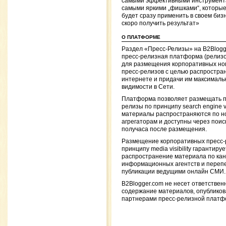
самыми эффективными инструмент
самыми яркими „фишками“, которы
будет сразу применить в своем биз
скоро получить результат»
О ПЛАТФОРМЕ
Раздел «Пресс-Релизы» на B2Blog
пресс-релизная платформа (релиз
для размещения корпоративных но
пресс-релизов с целью распростран
интернете и придачи им максималь
видимости в Сети.
Платформа позволяет размещать п
релизы по принципу search engine visi
материалы распространяются по н
агрегаторам и доступны через поис
получаса после размещения.
Размещение корпоративных пресс-
принципу media visibility гарантируе
распространение материала по ка
информационных агентств и перепе
публикации ведущими онлайн СМИ.
B2Blogger.com не несет ответствен
содержание материалов, опублико
партнерами пресс-релизной платф