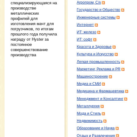
Агропром, С/х
специализирующаяся на
производстве
Государство и Общество
металлических
Инженерные системы
профилей для
изготовления мачт для
Интернет
погрузчиков, по итогам
ИТ: железо
прошлого года получила
награду от Hyster за
ИТ: софт
постоянное
Красота и Здоровье
совершенствование
Культура и Искусство
производства
Легкая промышленность
Маркетинг, Реклама и PR
Машиностроение
Медиа и СМИ
Медицина и Фармацевтика
Менеджмент и Консалтинг
Металлургия
Мода и Стиль
Недвижимость
Образование и Наука
Отдых и Развлечения