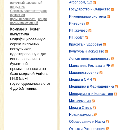
Агропром, С/х
вилочный
дизельный
погрузчик
Государство и Общество
Союзкомплектавтотранс
бумажная
Инженерные системы
промышленность
опции
новый пакет опций
Интернет
Компания Hyster
ИТ: железо
выпустила
ИТ: софт
модифицированную
серию вилочных
Красота и Здоровье
погрузчиков,
Культура и Искусство
адаптированную для
использования в
Легкая промышленность
бумажной
Маркетинг, Реклама и PR
промышленности на
Машиностроение
базе моделей Fortens
H4.0-5.5FT
Медиа и СМИ
грузоподъемностью от
Медицина и Фармацевтика
4 до 5,5 тонны.
Менеджмент и Консалтинг
Металлургия
Мода и Стиль
Недвижимость
Образование и Наука
Отдых и Развлечения