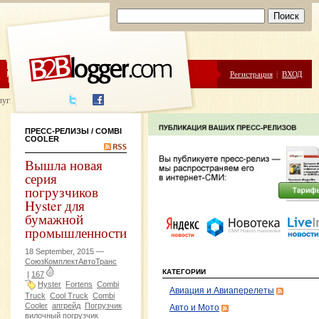
ЦЕНЫ
ПОМОЩЬ
Регистрация
|
ВХОД
луги написания
ПРЕСС-РЕЛИЗЫ
/ COMBI
COOLER
Вышла новая
серия
погрузчиков
Hyster для
бумажной
промышленности
18 September, 2015 —
СоюзКомплектАвтоТранс
КАТЕГОРИИ
|
167
Hyster
Fortens
Combi
Авиация и Авиаперелеты
Truck
Cool Truck
Combi
Cooler
апгрейд
Погрузчик
Авто и Мото
вилочный погрузчик