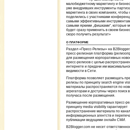
малобюджетному маркетингу и бизне
уже внедривших инструменты партиз
маркетинга в своих компаниях, чтобы 
поделились с участниками конферен
самыми эффективными инструментам
самыми яркими „фишками“, которые 
будет сразу применить в своем бизнес
скоро получить результат»
О ПЛАТФОРМЕ
Раздел «Пресс-Релизы» на B2Blogge
пресс-релизная платформа (релизоп
для размещения корпоративных ново
пресс-релизов с целью распространен
интернете и придачи им максимально
видимости в Сети.
Платформа позволяет размещать пре
релизы по принципу search engine visibi
материалы распространяются по нов
агрегаторам и доступны через поиск 
получаса после размещения.
Размещение корпоративных пресс-ре
принципу media visibility гарантирует
распространение материала по кана
информационных агентств и перепеча
публикации ведущими онлайн СМИ.
B2Blogger.com не несет ответственно