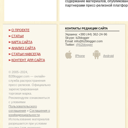
содержание материалов, опубликова
партнерами пресс-релизной платфор
КОНТАКТЫ РЕДАКЦИИ САЙТА
О ПРОЕКТЕ
Украина: +380 (44) 362-24-96
СТАТЬИ
Skype: b2blogger
Email:
info@b2blogger.com
КАРТА САЙТА
Twitter:
@b2blogger
АНАЛИЗ САЙТА
СТАТЬИ НАВСЕГДА
IPhone
Android
КОНТЕНТ ДЛЯ САЙТА
© 2005−2024,
B2Blogger.com — онлайн-
служба распространения
пресс-релизов. Официально
зарегистрированная
торговая марка.
Рекомендуем ознакомиться
с уловиями
Пользовательского
соглашения
и
Соглашения о
конфиденциальности
.
Использование материалов
разрешается при условии
ссылки (для интернет-