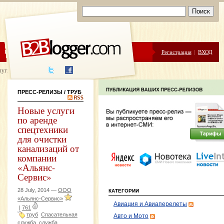
ЦЕНЫ
ПОМОЩЬ
Регистрация
|
ВХОД
луги написания
ПРЕСС-РЕЛИЗЫ
/ ТРУБ
Новые услуги
по аренде
спецтехники
для очистки
канализаций от
компании
«Альянс-
Сервис»
28 July, 2014 —
ООО
КАТЕГОРИИ
«Альянс-Сервис»
Авиация и Авиаперелеты
|
761
труб
Спасательная
Авто и Мото
служба
служба