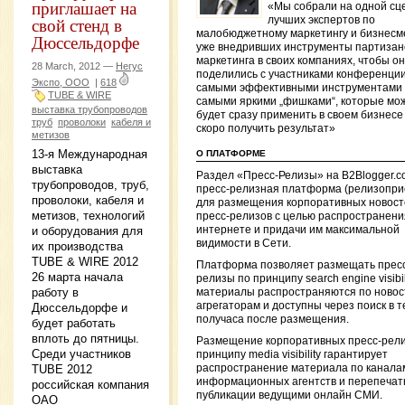
приглашает на
«Мы собрали на одной сц
свой стенд в
лучших экспертов по
малобюджетному маркетингу и бизнесм
Дюссельдорфе
уже внедривших инструменты партизан
маркетинга в своих компаниях, чтобы о
28 March, 2012 —
Негус
поделились с участниками конференци
Экспо, ООО
|
618
самыми эффективными инструментами
TUBE & WIRE
самыми яркими „фишками“, которые мо
выставка трубопроводов
будет сразу применить в своем бизнесе
труб
проволоки
кабеля и
скоро получить результат»
метизов
13-я Международная
О ПЛАТФОРМЕ
выставка
Раздел «Пресс-Релизы» на B2Blogger.
трубопроводов, труб,
пресс-релизная платформа (релизопри
проволоки, кабеля и
для размещения корпоративных новост
метизов, технологий
пресс-релизов с целью распространения
интернете и придачи им максимальной
и оборудования для
видимости в Сети.
их производства
TUBE & WIRE 2012
Платформа позволяет размещать прес
26 марта начала
релизы по принципу search engine visibili
работу в
материалы распространяются по ново
агрегаторам и доступны через поиск в 
Дюссельдорфе и
получаса после размещения.
будет работать
вплоть до пятницы.
Размещение корпоративных пресс-рели
Среди участников
принципу media visibility гарантирует
распространение материала по канала
TUBE 2012
информационных агентств и перепечатк
российская компания
публикации ведущими онлайн СМИ.
ОАО