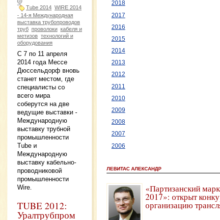
2018
Tube 2014
WIRE 2014
2017
- 14-я Международная
выставка трубопроводов
2016
труб
проволоки
кабеля и
метизов
технологий и
2015
оборудования
2014
С 7 по 11 апреля
2014 года Мессе
2013
Дюссельдорф вновь
2012
станет местом, где
2011
специалисты со
всего мира
2010
соберутся на две
2009
ведущие выставки -
Международную
2008
выставку трубной
2007
промышленности
Tube и
2006
Международную
выставку кабельно-
ЛЕВИТАС АЛЕКСАНДР
проводниковой
промышленности
«Партизанский марк
Wire.
2017»: открыт конку
TUBE 2012:
организацию трансл
Уралтрубпром