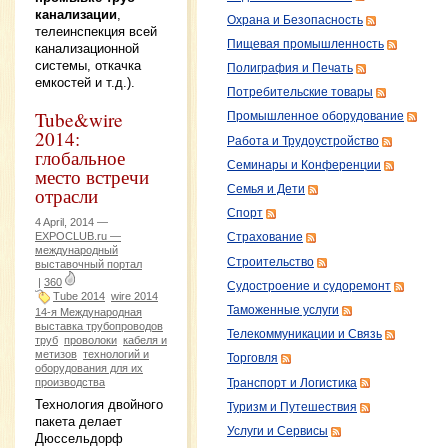
канализации
,
Охрана и Безопасность
телеинспекция всей
Пищевая промышленность
канализационной
системы, откачка
Полиграфия и Печать
емкостей и т.д.).
Потребительские товары
Tube&wire
Промышленное оборудование
2014:
Работа и Трудоустройство
глобальное
Семинары и Конференции
место встречи
Семья и Дети
отрасли
Спорт
4 April, 2014 —
EXPOCLUB.ru —
Страхование
международный
Строительство
выставочный портал
|
360
Судостроение и судоремонт
Tube 2014
wire 2014
Таможенные услуги
14-я Международная
выставка трубопроводов
Телекоммуникации и Связь
труб
проволоки
кабеля и
метизов
технологий и
Торговля
оборудования для их
производства
Транспорт и Логистика
Технология двойного
Туризм и Путешествия
пакета делает
Услуги и Сервисы
Дюссельдорф