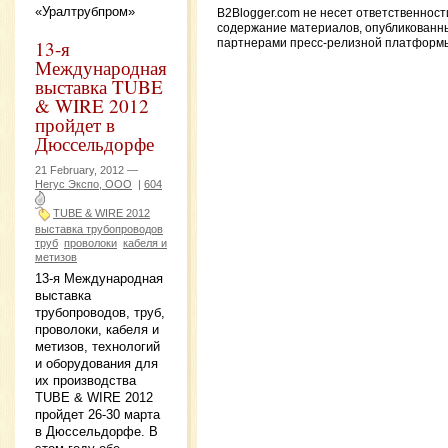
«Уралтрубпром»
B2Blogger.com не несет ответственност
содержание материалов, опубликованн
13-я
партнерами пресс-релизной платформ
Международная
выставка TUBE
& WIRE 2012
пройдет в
Дюссельдорфе
21 February, 2012 —
Негус Экспо, ООО
|
604
TUBE & WIRE 2012
выставка трубопроводов
труб
проволоки
кабеля и
метизов
13-я Международная
выставка
трубопроводов, труб,
проволоки, кабеля и
метизов, технологий
и оборудования для
их производства
TUBE & WIRE 2012
пройдет 26-30 марта
в Дюссельдорфе. В