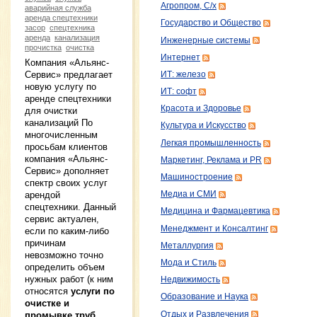
Агропром, С/х
аварийная служба
аренда спецтехники
Государство и Общество
засор
спецтехника
аренда
канализация
Инженерные системы
прочистка
очистка
Интернет
Компания «Альянс-
Сервис» предлагает
ИТ: железо
новую услугу по
ИТ: софт
аренде спецтехники
Красота и Здоровье
для очистки
канализаций По
Культура и Искусство
многочисленным
Легкая промышленность
просьбам клиентов
компания «Альянс-
Маркетинг, Реклама и PR
Сервис» дополняет
Машиностроение
спектр своих услуг
Медиа и СМИ
арендой
спецтехники. Данный
Медицина и Фармацевтика
сервис актуален,
Менеджмент и Консалтинг
если по каким-либо
причинам
Металлургия
невозможно точно
Мода и Стиль
определить объем
нужных работ (к ним
Недвижимость
относятся
услуги по
Образование и Наука
очистке и
Отдых и Развлечения
промывке труб