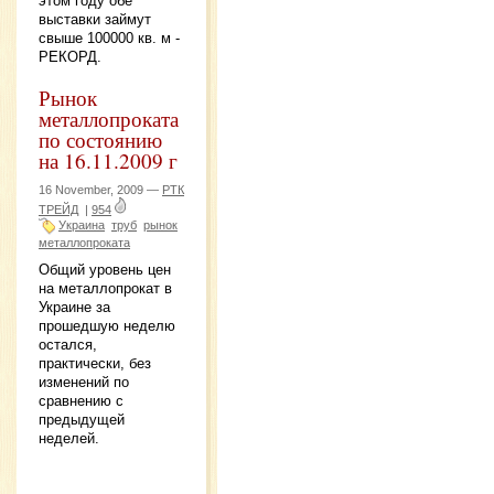
этом году обе
выставки займут
свыше 100000 кв. м -
РЕКОРД.
Рынок
металлопроката
по состоянию
на 16.11.2009 г
16 November, 2009 —
РТК
ТРЕЙД
|
954
Украина
труб
рынок
металлопроката
Общий уровень цен
на металлопрокат в
Украине за
прошедшую неделю
остался,
практически, без
изменений по
сравнению с
предыдущей
неделей.