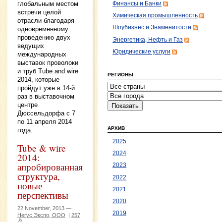
глобальным местом
Финансы и Банки
встречи целой
Химическая промышленность
отрасли благодаря
Шоубизнес и Знаменитости
одновременному
проведению двух
Энергетика, Нефть и Газ
ведущих
Юридические услуги
международных
выставок проволоки
и труб Tube and wire
РЕГИОНЫ
2014, которые
пройдут уже в 14-й
раз в выставочном
центре
Дюссельдорфа с 7
по 11 апреля 2014
АРХИВ
года.
2025
Tube & wire
2024
2014:
апробированная
2023
структура,
2022
новые
2021
перспективы
2020
22 November, 2013 —
2019
Негус Экспо, ООО
|
257