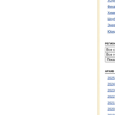
Услу
Фина
Хими
Шоуб
Энер
Юрид
РЕГИО
АРХИВ
2025
2024
2023
2022
2021
2020