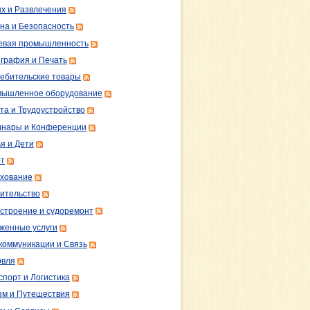
х и Развлечения
на и Безопасность
вая промышленность
графия и Печать
ебительские товары
ышленное оборудование
та и Трудоустройство
нары и Конференции
я и Дети
т
хование
ительство
строение и судоремонт
женные услуги
коммуникации и Связь
овля
спорт и Логистика
зм и Путешествия