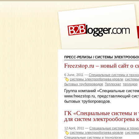
ПРЕСС-РЕЛИЗЫ
/ СИСТЕМЫ ЭЛЕКТРООБО
Freezstop.ru – новый сайт о 
6 June, 2011 —
Специальные системы и техно
системы электрообогрева кровли
системы
бытовых трубопроводов
Теплоскат
теплодор
Группа компаний «Специальные систем
www.freezstop.ru, представляющий си
бытовых трубопроводов.
ГК «Специальные системы и 
для систем электрообогрева
12 April, 2011 —
Специальные системы и техно
системы электрообогрева кровли
системы
Специальные системы и технологии