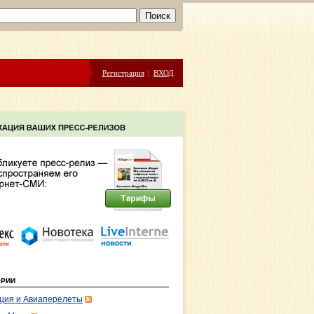
Регистрация
|
ВХОД
ОРИИ
ция и Авиаперелеты