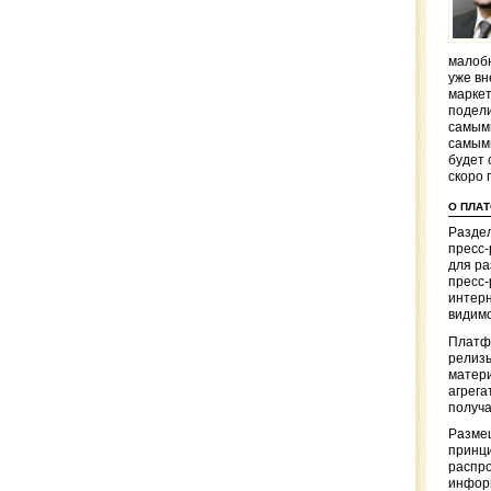
малобю
уже вн
маркет
подели
самым
самым
будет 
скоро 
О ПЛА
Раздел
пресс
для р
пресс-
интерн
видимо
Платф
релизы
матер
агрега
получа
Разме
принци
распр
информ