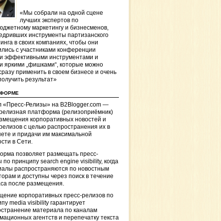
«Мы собрали на одной сцене
лучших экспертов по
джетному маркетингу и бизнесменов,
едривших инструменты партизанского
инга в своих компаниях, чтобы они
лись с участниками конференции
и эффективными инструментами и
и яркими „фишками“, которые можно
сразу применить в своем бизнесе и очень
получить результат»
ТФОРМЕ
 «Пресс-Релизы» на B2Blogger.com —
-релизная платформа (релизоприёмник)
азмещения корпоративных новостей и
релизов с целью распространения их в
ете и придачи им максимальной
сти в Сети.
орма позволяет размещать пресс-
 по принципу search engine visibility, когда
иалы распространяются по новостным
торам и доступны через поиск в течение
са после размещения.
щение корпоративных пресс-релизов по
пу media visibility гарантирует
остранение материала по каналам
ационных агентств и перепечатку текста