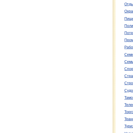
Отды
Охра
Пище
Поли
Потр
Пром
Рабо
Семи
Семь
Спор
Стра
Стро
Судо
Тамо
Теле
Торг
Тран
Тури