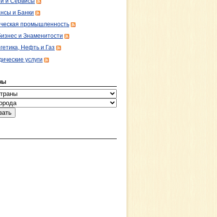
ги и Сервисы
нсы и Банки
ческая промышленность
изнес и Знаменитости
гетика, Нефть и Газ
ические услуги
НЫ