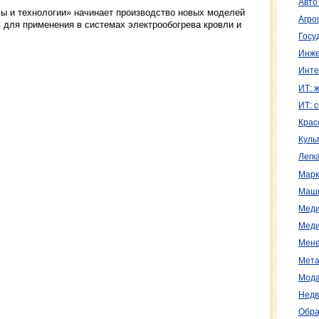
Авто
ы и технологии» начинает производство новых моделей
Агро
 для применения в системах электрообогрева кровли и
Госу
Инже
Инте
ИТ: 
ИТ: 
Крас
Куль
Легк
Марк
Маш
Меди
Меди
Мене
Мета
Мода
Недв
Обра