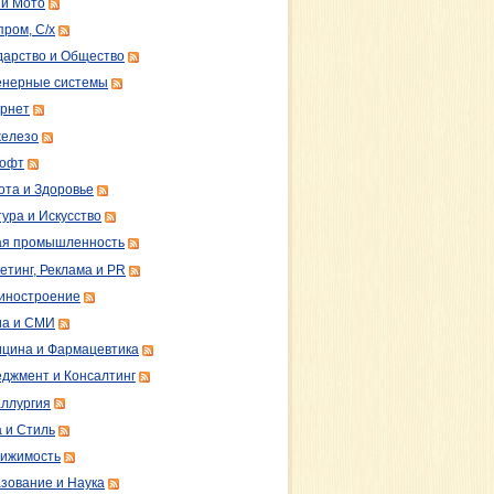
 и Мото
пром, С/х
дарство и Общество
нерные системы
рнет
железо
софт
ота и Здоровье
тура и Искусство
ая промышленность
етинг, Реклама и PR
иностроение
а и СМИ
цина и Фармацевтика
джмент и Консалтинг
ллургия
 и Стиль
ижимость
зование и Наука