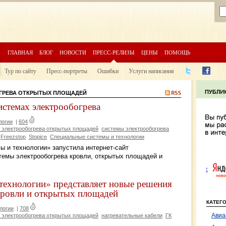
ГЛАВНАЯ
БЛОГ
НОВОСТИ
ПРЕСС-РЕЛИЗЫ
ЦЕНЫ
ПОМОЩЬ
Тур по сайту
Пресс-портреты
Ошибки
Услуги написания
ГРЕВА ОТКРЫТЫХ ПЛОЩАДЕЙ
системах электрообогрева
логии
|
604
 электрообогрева открытых площадей
системы электрообогрева
Freezstop
Stopice
Специальные системы и технологии
ы и технологии» запустила интернет-сайт
стемы электрообогрева кровли, открытых площадей и
технологии» представляет новые решения
 кровли и открытых площадей
КАТЕГ
логии
|
708
Авиа
 электрообогрева открытых площадей
нагревательные кабели
ГК