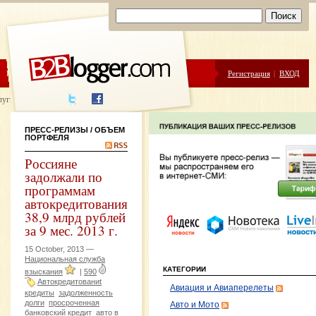
ЦЕНЫ
ПОМОЩЬ
Регистрация
|
ВХОД
луги написания
ПРЕСС-РЕЛИЗЫ
/ ОБЪЕМ
ПОРТФЕЛЯ
Россияне
задолжали по
программам
автокредитования
38,9 млрд рублей
за 9 мес. 2013 г.
15 October, 2013 —
Национальная служба
КАТЕГОРИИ
взыскания
|
590
Автокредитованиt
Авиация и Авиаперелеты
кредиты
задолженность
долги
просроченная
Авто и Мото
банковский кредит
авто в