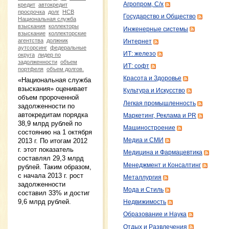
Агропром, С/х
кредит
автокредит
просрочка
долг
НСВ
Государство и Общество
Национальная служба
взыскания
коллекторы
Инженерные системы
взыскание
коллекторские
агентства
должник
Интернет
аутсорсинг
федеральные
ИТ: железо
округа
лидер по
задолженности
объем
ИТ: софт
портфеля
объем долгов.
Красота и Здоровье
«Национальная служба
взыскания» оценивает
Культура и Искусство
объем пророченной
Легкая промышленность
задолженности по
автокредитам порядка
Маркетинг, Реклама и PR
38,9 млрд рублей по
Машиностроение
состоянию на 1 октября
Медиа и СМИ
2013 г. По итогам 2012
г. этот показатель
Медицина и Фармацевтика
составлял 29,3 млрд
Менеджмент и Консалтинг
рублей. Таким образом,
с начала 2013 г. рост
Металлургия
задолженности
Мода и Стиль
составил 33% и достиг
9,6 млрд рублей.
Недвижимость
Образование и Наука
Отдых и Развлечения