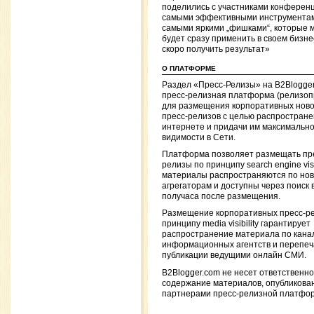
поделились с участниками конферен
самыми эффективными инструмента
самыми яркими „фишками“, которые 
будет сразу применить в своем бизне
скоро получить результат»
О ПЛАТФОРМЕ
Раздел «Пресс-Релизы» на B2Blogge
пресс-релизная платформа (релизоп
для размещения корпоративных ново
пресс-релизов с целью распростране
интернете и придачи им максимальн
видимости в Сети.
Платформа позволяет размещать пр
релизы по принципу search engine visib
материалы распространяются по но
агрегаторам и доступны через поиск 
получаса после размещения.
Размещение корпоративных пресс-ре
принципу media visibility гарантирует
распространение материала по кана
информационных агентств и перепеча
публикации ведущими онлайн СМИ.
B2Blogger.com не несет ответственно
содержание материалов, опубликова
партнерами пресс-релизной платфо