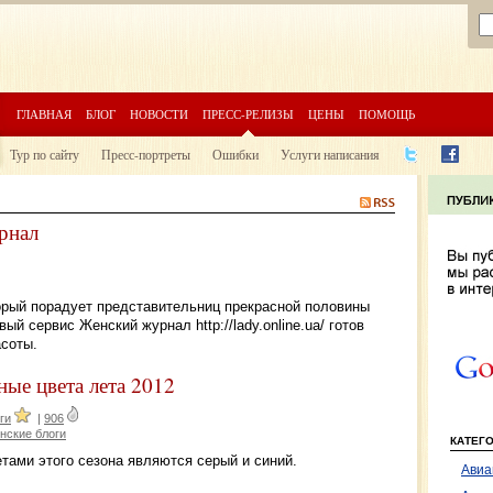
ГЛАВНАЯ
БЛОГ
НОВОСТИ
ПРЕСС-РЕЛИЗЫ
ЦЕНЫ
ПОМОЩЬ
Тур по сайту
Пресс-портреты
Ошибки
Услуги написания
рнал
торый порадует представительниц прекрасной половины
й сервис Женский журнал http://lady.online.ua/ готов
асоты.
ные цвета лета 2012
ги
|
906
нские блоги
КАТЕГ
тами этого сезона являются серый и синий.
Авиа