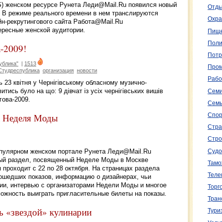
) женском ресурсе Рунета Леди@Mail.Ru появился новый
Отды
ob). В режиме реального времени в нем транслируются
Охра
йн-рекрутингового сайта Работа@Mail.Ru
нтересные женской аудитории.
Пище
Поли
-2009!
Потр
ублика"
|
1513
Пром
Студреспублика
организация
новости
Рабо
сь 23 квітня у Чернігівському обласному музично-
итись було на що: 9 дівчат із усіх чернігівських вишів
Семи
гова-2009.
Семь
а Неделя Моды
Спор
Стра
Стро
популярном женском портале Рунета Леди@Mail.Ru
Судо
льный раздел, посвященный Неделе Моды в Москве
Тамо
орая проходит с 22 по 28 октября. На страницах раздела
Теле
рошедших показов, информацию о дизайнерах, чьи
ии, интервью с организаторами Недели Моды и многое
Торг
можность выиграть пригласительные билеты на показы.
Тран
ь «звездой» кулинарии
Тури