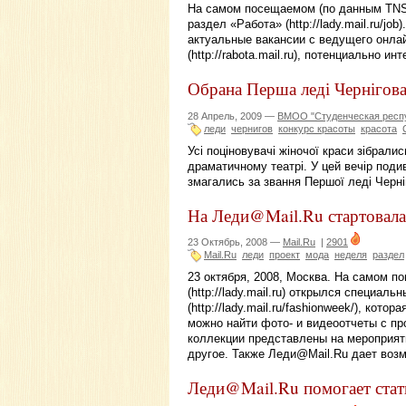
На самом посещаемом (по данным TNS
раздел «Работа» (http://lady.mail.ru/j
актуальные вакансии с ведущего онла
(http://rabota.mail.ru), потенциально и
Обрана Перша леді Чернігова
28 Апрель, 2009 —
ВМОО "Студенческая респ
леди
чернигов
конкурс красоты
красота
Усі поціновувачі жіночої краси зібрали
драматичному театрі. У цей вечір подив
змагались за звання Першої леді Черні
На Леди@Mail.Ru стартовал
23 Октябрь, 2008 —
Mail.Ru
|
2901
Mail.Ru
леди
проект
мода
неделя
раздел
23 октября, 2008, Москва. На самом 
(http://lady.mail.ru) открылся специа
(http://lady.mail.ru/fashionweek/), кот
можно найти фото- и видеоотчеты с п
коллекции представлены на мероприят
другое. Также Леди@Mail.Ru дает воз
Леди@Mail.Ru помогает стат