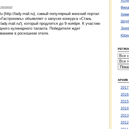
Услу
улинария
Фина
 (http://lady.mail.ru), самый популярный женский портал
Хими
«Гастрономъ» объявляет о запуске конкурса «Стань
Шоуб
.lady.mail.ru/), который продлится до 9 ноября. К участию
дного кулинарного таланта. Победителя ждет
Энер
иванием в роскошном отеле.
Юрид
РЕГИО
АРХИВ
2017
2016
2015
2014
2013
2012