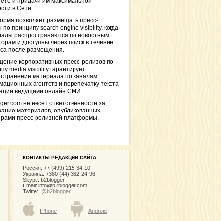
ете и придачи им максимальной
сти в Сети.
орма позволяет размещать пресс-
 по принципу search engine visibility, когда
иалы распространяются по новостным
торам и доступны через поиск в течение
са после размещения.
щение корпоративных пресс-релизов по
пу media visibility гарантирует
остранение материала по каналам
ационных агентств и перепечатку текста
кации ведущими онлайн СМИ.
ger.com не несет ответственности за
жание материалов, опубликованных
ерами пресс-релизной платформы.
КОНТАКТЫ РЕДАКЦИИ САЙТА
Россия: +7 (499) 215-34-10
Украина: +380 (44) 362-24-96
Skype: b2blogger
Email:
info@b2blogger.com
Twitter:
@b2blogger
IPhone
Android