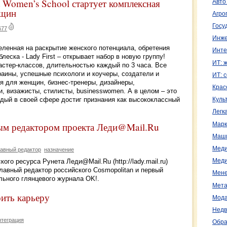
st Women’s School стартует комплексная
Авто
нщин
Агро
Госу
677
Инже
еленная на раскрытие женского потенциала, обретения
Инте
леска - Lady First – открывает набор в новую группу!
ИТ: 
астер-классов, длительностью каждый по 3 часа. Все
аины, успешные психологи и коучеры, создатели и
ИТ: 
я для женщин, бизнес-тренеры, дизайнеры,
Крас
, визажисты, стилисты, businesswomen. А в целом – это
дый в своей сфере достиг признания как высококлассный
Куль
Легк
ным редактором проекта Леди@Mail.Ru
Марк
Маш
Меди
лавный редактор
назначение
го ресурса Рунета Леди@Mail.Ru (http://lady.mail.ru)
Меди
лавный редактор российского Cosmopolitan и первый
Мене
льного глянцевого журнала OK!.
Мета
ить карьеру
Мода
Недв
нтеграция
Обра