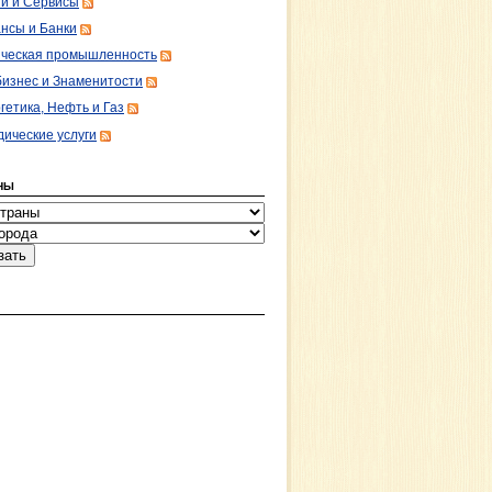
ги и Сервисы
нсы и Банки
ческая промышленность
изнес и Знаменитости
гетика, Нефть и Газ
ические услуги
НЫ