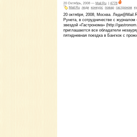
20 Октябрь, 2008 —
Mail.Ru
|
4778
Mail.Ru
леди
конкурс
повар
гастроном
к
20 октября, 2008, Москва. Леди@Mail.Ru
Рунета, в сотрудничестве с журналом 
звездой «Гастронома» (http://gastronom
приглашаются все обладатели незауря
пятидневная поездка в Бангкок с прож