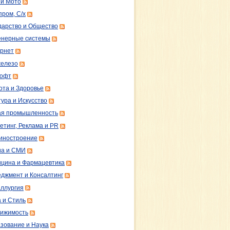
 и Мото
пром, С/х
дарство и Общество
нерные системы
рнет
железо
софт
ота и Здоровье
тура и Искусство
ая промышленность
етинг, Реклама и PR
иностроение
а и СМИ
цина и Фармацевтика
джмент и Консалтинг
ллургия
 и Стиль
ижимость
зование и Наука