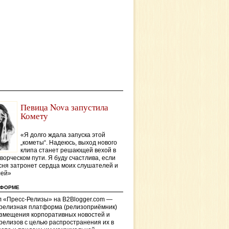
Певица Nova запустила
Комету
«Я долго ждала запуска этой
„кометы“. Надеюсь, выход нового
клипа станет решающей вехой в
ворческом пути. Я буду счастлива, если
сня затронет сердца моих слушателей и
лей»
ТФОРМЕ
 «Пресс-Релизы» на B2Blogger.com —
-релизная платформа (релизоприёмник)
азмещения корпоративных новостей и
релизов с целью распространения их в