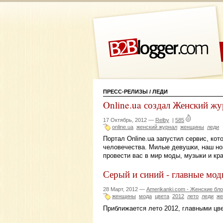
ПРЕСС-РЕЛИЗЫ
/ ЛЕДИ
Online.ua создал Женский жу
17 Октябрь, 2012 —
Relby
|
585
online.ua
женский журнал
женщины
леди
Портал Online.ua запустил сервис, ко
человечества. Милые девушки, наш новы
провести вас в мир моды, музыки и кр
Серый и синий - главные мод
28 Март, 2012 —
Amerikanki.com - Женские бло
женщины
мода
цвета
2012
лето
леди
же
Приближается лето 2012, главными цве