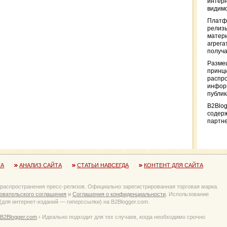
интерн
видимо
Платф
релизы
матер
агрега
получа
Разме
принци
распр
информ
публи
B2Blog
содер
партн
ТА
АНАЛИЗ САЙТА
СТАТЬИ НАВСЕГДА
КОНТЕНТ ДЛЯ САЙТА
 распространения пресс-релизов. Официально зарегистрированная торговая марка.
овательского соглашения
и
Соглашения о конфиденциальности
. Использование
для интернет-изданий — гиперссылки) на B2Blogger.com.
B2Blogger.com
› Идеально подходит для тех случаев, когда необходимо срочно