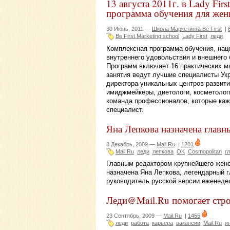
13 августа 2011г. в Lady Fir
программа обучения для же
30 Июнь, 2011 —
Школа Маркетинга Be First
|
Be First Marketing school
Lady First
леди
Комплексная программа обучения, нац
внутреннего удовольствия и внешнего б
Программ включает 16 практических м
занятия ведут лучшие специалисты Укр
директора уникальных центров развити
имиджмейкеры, диетологи, косметологи
команда профессионалов, которые каж
специалист.
Яна Лепкова назначена глав
8 Декабрь, 2009 —
Mail.Ru
|
1201
Mail.Ru
леди
лепкова
OK
Cosmopolitan
г
Главным редактором крупнейшего женско
назначена Яна Лепкова, легендарный г
руководитель русской версии еженеде
Леди@Mail.Ru помогает стро
23 Сентябрь, 2009 —
Mail.Ru
|
1455
леди
работа
карьера
вакансии
Mail.Ru
и