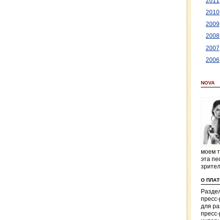
2011
2010
2009
2008
2007
2006
NOVA
моем т
эта пе
зрите
О ПЛА
Раздел
пресс
для р
пресс-