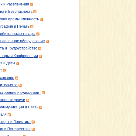
х и Развлечения
на и Безопасность
вая промышленность
графия и Печать
ебительские товары
ышленное оборудование
та и Трудоустройство
нары и Конференции
я и Дети
т
хование
ительство
строение и судоремонт
женные услуги
коммуникации и Связь
овля
спорт и Логистика
зм и Путешествия