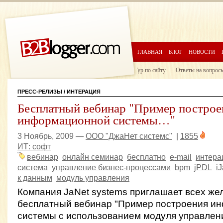
ГЛАВНАЯ
БЛОГ
НОВОСТИ
Тур по сайту
Ответы на вопрос
ПРЕСС-РЕЛИЗЫ
/ ИНТЕРАЦИЯ
Бесплатный вебинар "Пример построе
информационной системы…"
3 Ноябрь, 2009 —
ООО "ДжаНет системс"
|
1855
ИТ: софт
вебинар
онлайн семинар
бесплатно
e-mail
интера
система
управление бизнес-процессами
bpm
jPDL
i
к данным
модуль управления
Компания JaNet systems приглашает всех ж
бесплатный вебинар "Пример построения и
системы с использованием модуля управлен