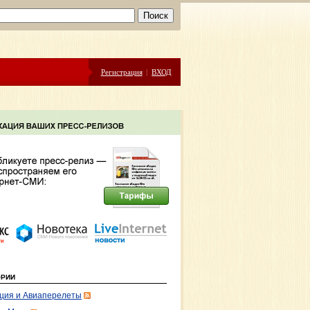
Регистрация
|
ВХОД
ОРИИ
ция и Авиаперелеты