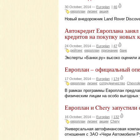
30 October, 2014 —
Europlan
|
46
европлан
лизинг
акция
Новый внедорожник Land Rover Discover
Автокредит Европлана занял 
кредитов на покупку новых 
24 October, 2014 —
Europlan
|
47
рейтинг
европлан
признание
банк
Эксперты «Банки.ру» высоко оценили 
Европлан – официальный опе
17 October, 2014 —
Europlan
|
174
европлан
лизинг
сотрудничество
Chevrole
В рамках программы Европлан предлаг
физическим лицам на особо выгодных 
Европлан и Chery запустили
16 October, 2014 —
Europlan
|
132
европлан
лизинг
акции
Chery
Универсальная автофинансовая компан
отношения с ЗАО «Чери Автомобили Р