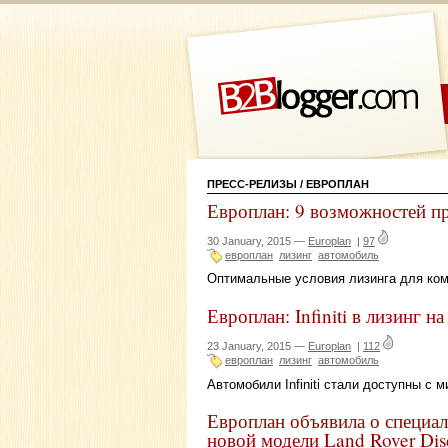
ПРЕСС-РЕЛИЗЫ
/ ЕВРОПЛАН
Европлан: 9 возможностей п
30 January, 2015 —
Europlan
|
97
европлан
лизинг
автомобиль
Оптимальные условия лизинга для ком
Европлан: Infiniti в лизинг 
23 January, 2015 —
Europlan
|
112
европлан
лизинг
автомобиль
Автомобили Infiniti стали доступны с
Европлан объявила о специа
новой модели Land Rover Dis