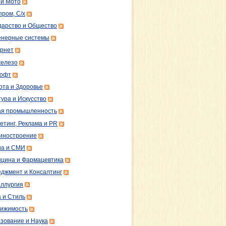
 и Мото
пром, С/х
дарство и Общество
нерные системы
рнет
железо
софт
ота и Здоровье
тура и Искусство
ая промышленность
етинг, Реклама и PR
иностроение
а и СМИ
цина и Фармацевтика
джмент и Консалтинг
ллургия
 и Стиль
ижимость
зование и Наука