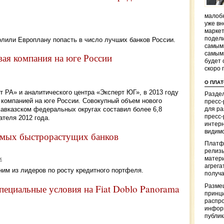
малобю
уже вн
маркет
подели
лили Европлану попасть в число лучших банков России.
самым
самым
вая компания на юге России
будет 
скоро 
О ПЛА
т РА» и аналитического центра «Эксперт ЮГ», в 2013 году
Раздел
 компанией на юге России. Совокупный объем нового
пресс
авказском федеральных округах составил более 6,8
для р
пресс-
ателя 2012 года.
интерн
видимо
амых быстрорастущих банков
Платф
релизы
к
матер
агрега
ним из лидеров по росту кредитного портфеля.
получа
специальные условия на Fiat Doblo Panorama
Разме
принци
распр
информ
публи