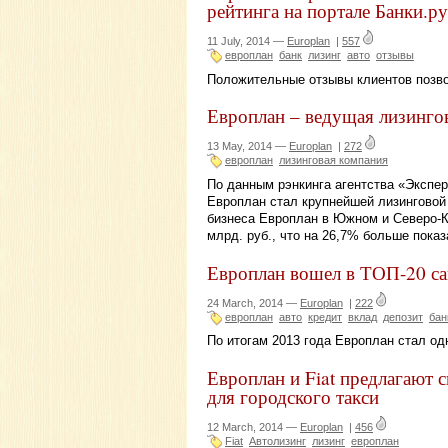
рейтинга на портале Банки.ру
11 July, 2014 —
Europlan
|
557
европлан
банк
лизинг
авто
отзывы
Положительные отзывы клиентов позво
Европлан – ведущая лизинго
13 May, 2014 —
Europlan
|
272
европлан
лизинговая компания
По данным рэнкинга агентства «Экспер
Европлан стал крупнейшей лизинговой
бизнеса Европлан в Южном и Северо-К
млрд. руб., что на 26,7% больше показ
Европлан вошел в ТОП-20 с
24 March, 2014 —
Europlan
|
222
европлан
авто
кредит
вклад
депозит
бан
По итогам 2013 года Европлан стал од
Европлан и Fiat предлагают 
для городского такси
12 March, 2014 —
Europlan
|
456
Fiat
Автолизинг
лизинг
европлан