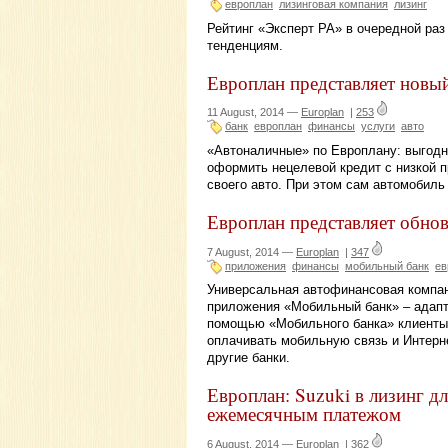
европлан
лизинговая компания
лизинг
Рейтинг «Эксперт РА» в очередной ра
тенденциям.
Европлан представляет новы
11 August, 2014 —
Europlan
|
253
банк
европлан
финансы
услуги
авто
«Автоналичные» по Европлану: выгодны
оформить нецелевой кредит с низкой пр
своего авто. При этом сам автомобиль
Европлан представляет обно
7 August, 2014 —
Europlan
|
347
приложения
финансы
мобильный банк
ев
Универсальная автофинансовая компа
приложения «Мобильный банк» – адапт
помощью «Мобильного банка» клиенты 
оплачивать мобильную связь и Интерн
другие банки.
Европлан: Suzuki в лизинг д
ежемесячным платежом
6 August, 2014 —
Europlan
|
362