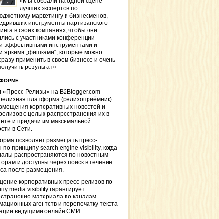
«Мы собрали на одной сцене
лучших экспертов по
джетному маркетингу и бизнесменов,
едривших инструменты партизанского
инга в своих компаниях, чтобы они
лись с участниками конференции
и эффективными инструментами и
и яркими „фишками“, которые можно
сразу применить в своем бизнесе и очень
получить результат»
ТФОРМЕ
 «Пресс-Релизы» на B2Blogger.com —
-релизная платформа (релизоприёмник)
азмещения корпоративных новостей и
релизов с целью распространения их в
ете и придачи им максимальной
сти в Сети.
орма позволяет размещать пресс-
 по принципу search engine visibility, когда
иалы распространяются по новостным
торам и доступны через поиск в течение
са после размещения.
щение корпоративных пресс-релизов по
пу media visibility гарантирует
остранение материала по каналам
ационных агентств и перепечатку текста
кации ведущими онлайн СМИ.