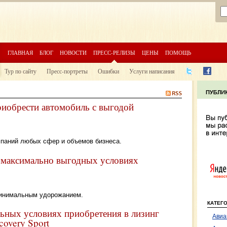
ГЛАВНАЯ
БЛОГ
НОВОСТИ
ПРЕСС-РЕЛИЗЫ
ЦЕНЫ
ПОМОЩЬ
Тур по сайту
Пресс-портреты
Ошибки
Услуги написания
риобрести автомобиль с выгодой
паний любых сфер и объемов бизнеса.
на максимально выгодных условиях
 минимальным удорожанием.
КАТЕГ
льных условиях приобретения в лизинг
Авиа
covery Sport