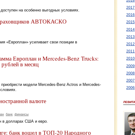
2018
2017
 доступен на особенно выгодных условиях.
2016
 страховщиков АВТОКАСКО
2015
2014
2013
ия «Европлан» усиливает свои позиции в
2012
2011
амма Европлан и Mercedes-Benz Trucks:
2010
 рублей в месяц
2009
2008
2007
 приобрести модели Mercedes-Benz Actros и Mercedes-
2006
условиях.
иностранной валюте
ЛЕВИТ
лан
банк
финансы
н в долларах США и евро.
иге: банк вошел в ТОП-20 Народного