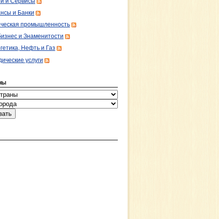
ги и Сервисы
нсы и Банки
ческая промышленность
изнес и Знаменитости
гетика, Нефть и Газ
ические услуги
НЫ