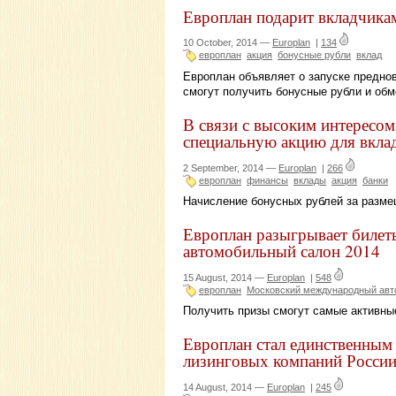
Европлан подарит вкладчика
10 October, 2014 —
Europlan
|
134
европлан
акция
бонусные рубли
вклад
Европлан объявляет о запуске преднов
смогут получить бонусные рубли и обм
В связи с высоким интересом
специальную акцию для вкла
2 September, 2014 —
Europlan
|
266
европлан
финансы
вклады
акция
банки
Начисление бонусных рублей за разме
Европлан разыгрывает биле
автомобильный салон 2014
15 August, 2014 —
Europlan
|
548
европлан
Московский международный авт
Получить призы смогут самые активны
Европлан стал единственным
лизинговых компаний Росси
14 August, 2014 —
Europlan
|
245