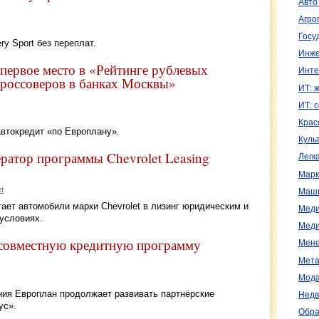
Авто
Агро
Госу
y Sport без переплат.
Инже
первое место в «Рейтинге рублевых
Инте
кроссоверов в банках Москвы»
ИТ: 
ИТ: 
Крас
автокредит «по Европлану».
Куль
ратор программы Chevrolet Leasing
Легк
Марк
t
Маш
ает автомобили марки Chevrolet в лизинг юридическим и
Меди
условиях.
Меди
 совместную кредитную программу
Мене
Мета
Мода
ия Европлан продолжает развивать партнёрские
Недв
ус».
Обра