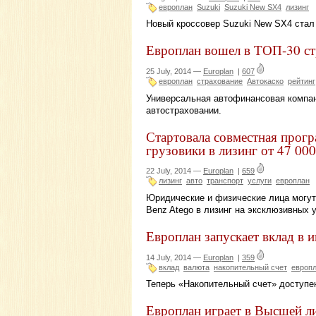
европлан
Suzuki
Suzuki New SX4
лизинг
Новый кроссовер Suzuki New SX4 стал
Европлан вошел в ТОП-30
25 July, 2014 —
Europlan
|
607
европлан
страхование
Автокаско
рейтинг
Универсальная автофинансовая компан
автостраховании.
Стартовала совместная прогр
грузовики в лизинг от 47 000
22 July, 2014 —
Europlan
|
659
лизинг
авто
транспорт
услуги
европлан
Юридические и физические лица могут
Benz Atego в лизинг на эксклюзивных 
Европлан запускает вклад в 
14 July, 2014 —
Europlan
|
359
вклад
валюта
накопительный счет
европ
Теперь «Накопительный счет» доступе
Европлан играет в Высшей л