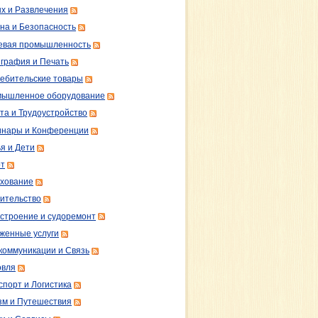
х и Развлечения
на и Безопасность
вая промышленность
графия и Печать
ебительские товары
ышленное оборудование
та и Трудоустройство
нары и Конференции
я и Дети
т
хование
ительство
строение и судоремонт
женные услуги
коммуникации и Связь
овля
спорт и Логистика
зм и Путешествия