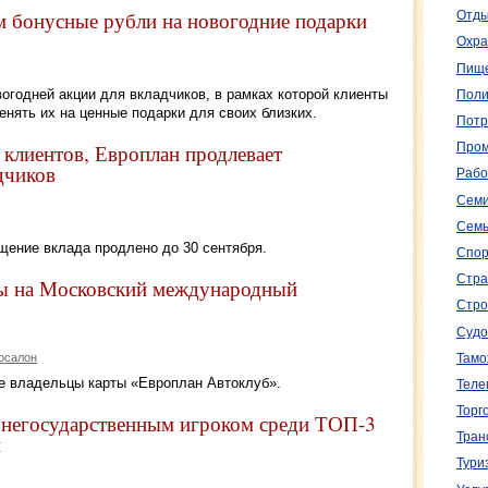
м бонусные рубли на новогодние подарки
Отды
Охра
Пище
огодней акции для вкладчиков, в рамках которой клиенты
Поли
енять их на ценные подарки для своих близких.
Потр
 клиентов, Европлан продлевает
Пром
дчиков
Рабо
Семи
Семь
щение вклада продлено до 30 сентября.
Спор
Стра
ты на Московский международный
Стро
Судо
осалон
Тамо
е владельцы карты «Европлан Автоклуб».
Теле
Торг
 негосударственным игроком среди ТОП-3
Тран
и
Тури