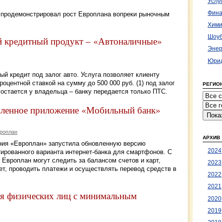
Услу
Фина
з продемонстрировал рост Европлана вопреки рыночным
Хими
Шоуб
й кредитный продукт – «Автоналичные»
Энер
Юрид
й кредит под залог авто. Услуга позволяет клиенту
оцентной ставкой на сумму до 500 000 руб. (1) под залог
РЕГИО
 остается у владельца – банку передается только ПТС.
вленное приложение «Мобильный банк»
роплан
АРХИВ
ния «Европлан» запустила обновленную версию
2024
ированного варианта интернет-банка для смартфонов. С
Европлан могут следить за балансом счетов и карт,
2023
ет, проводить платежи и осуществлять перевод средств в
2022
2021
ля физических лиц с минимальным
2020
2019