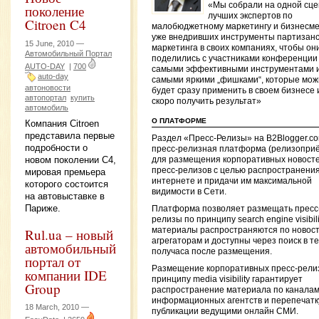
«Мы собрали на одной сце
поколение
лучших экспертов по
Citroen C4
малобюджетному маркетингу и бизнесме
уже внедривших инструменты партизанс
15 June, 2010 —
маркетинга в своих компаниях, чтобы он
Автомобильный Портал
поделились с участниками конференции
AUTO-DAY
|
700
самыми эффективными инструментами 
auto-day
самыми яркими „фишками“, которые мож
автоновости
будет сразу применить в своем бизнесе 
автопортал
купить
скоро получить результат»
автомобиль
О ПЛАТФОРМЕ
Компания Citroen
представила первые
Раздел «Пресс-Релизы» на B2Blogger.c
подробности о
пресс-релизная платформа (релизопри
новом поколении C4,
для размещения корпоративных новосте
пресс-релизов с целью распространения
мировая премьера
интернете и придачи им максимальной
которого состоится
видимости в Сети.
на автовыставке в
Париже.
Платформа позволяет размещать пресс
релизы по принципу search engine visibilit
Rul.ua – новый
материалы распространяются по новос
агрегаторам и доступны через поиск в т
автомобильный
получаса после размещения.
портал от
Размещение корпоративных пресс-рели
компании IDE
принципу media visibility гарантирует
Group
распространение материала по канала
информационных агентств и перепечатк
18 March, 2010 —
публикации ведущими онлайн СМИ.