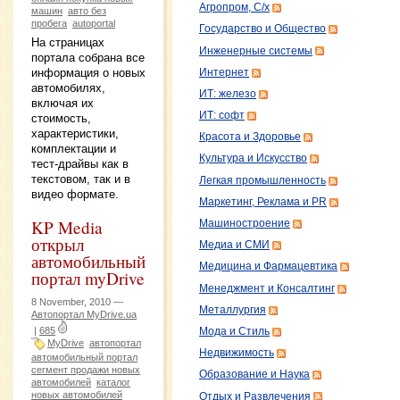
Агропром, С/х
машин
авто без
пробега
autoportal
Государство и Общество
На страницах
Инженерные системы
портала собрана все
информация о новых
Интернет
автомобилях,
ИТ: железо
включая их
ИТ: софт
стоимость,
характеристики,
Красота и Здоровье
комплектации и
Культура и Искусство
тест-драйвы как в
текстовом, так и в
Легкая промышленность
видео формате.
Маркетинг, Реклама и PR
KP Media
Машиностроение
открыл
Медиа и СМИ
автомобильный
Медицина и Фармацевтика
портал myDrive
Менеджмент и Консалтинг
8 November, 2010 —
Металлургия
Автопортал MyDrive.ua
|
685
Мода и Стиль
MyDrive
автопортал
Недвижимость
автомобильный портал
сегмент продажи новых
Образование и Наука
автомобилей
каталог
новых автомобилей
Отдых и Развлечения