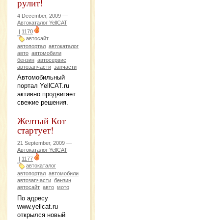
рулит!
4 December, 2009 —
Автокаталог YellCAT
|
1170
автосайт
автопортал
автокаталог
авто
автомобили
бензин
автосервис
автозапчасти
запчасти
Автомобильный
портал YellCAT.ru
активно продвигает
свежие решения.
Желтый Кот
стартует!
21 September, 2009 —
Автокаталог YellCAT
|
1177
автокаталог
автопортал
автомобили
автозапчасти
бензин
автосайт
авто
мото
По адресу
www.yellcat.ru
открылся новый