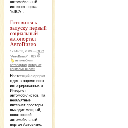
автомобильный
интернет-портал
YellCAT.
Готовится к
запуску первый
социальный
автопортал
АвтоВизио
17 March, 2009 —
ООО
"АвтоВизио"
|
827
автомобили
автопортал
интернет
социальные сети
Настоящий сюрприз
ждет в апреле всех
интегрированных в
Интернет
автомобилистов. На
необъятные
интернет просторы
выходит мощный,
новаторский
автомобильный
портал Автовизио,