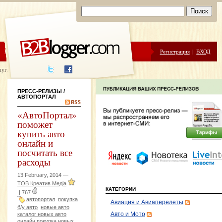
ЦЕНЫ
ПОМОЩЬ
Регистрация
|
ВХОД
луги написания
ПРЕСС-РЕЛИЗЫ
/
АВТОПОРТАЛ
«АвтоПортал»
поможет
купить авто
онлайн и
посчитать все
расходы
13 February, 2014 —
ТОВ Креатив Медіа
КАТЕГОРИИ
|
767
автопортал
покупка
Авиация и Авиаперелеты
б/у авто
новые авто
каталог новых авто
Авто и Мото
онлайн покупка новых