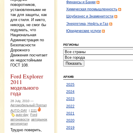
Финансы и Банки
поворотников,
установленными не
Химическая промышленность
так для защиты, как
Шоубизнес и Знаменитости
для стиля. И никто,
Энергетика, Нефть и Газ
никогда, не смог бы
подумать, что
Юридические услуги
Национальная
Администрация по
Безопасности
РЕГИОНЫ
Дорожного
Движения посчитает
их недостойными
ГОСТ 108.
Ford Explorer
АРХИВ
2011
2025
модельного
года
2024
2023
28 July, 2010 —
Автомобильный Портал
2022
AUTO-DAY
|
1111
2021
auto-day
Ford
автоновости
авторынок
2020
автопортал
2019
Трудно поверить,