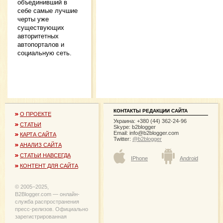
объединивший в
себе самые лучшие
черты уже
существующих
авторитетных
автопорталов и
социальную сеть.
КОНТАКТЫ РЕДАКЦИИ САЙТА
О ПРОЕКТЕ
Украина: +380 (44) 362-24-96
СТАТЬИ
Skype: b2blogger
Email:
info@b2blogger.com
КАРТА САЙТА
Twitter:
@b2blogger
АНАЛИЗ САЙТА
СТАТЬИ НАВСЕГДА
IPhone
Android
КОНТЕНТ ДЛЯ САЙТА
© 2005−2025,
B2Blogger.com — онлайн-
служба распространения
пресс-релизов. Официально
зарегистрированная