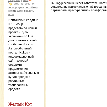
EasyDate
|
2659
B2Blogger.com не несет ответственности
rul.ua
автопортал
содержание материалов, опубликованн
автопродажа
автобазар
партнерами пресс-релизной платформы
купить авто
продать
авто
Британский холдинг
IDE Group
представила новый
проект «Руль
Украина» - Rul.ua
для пользователей
глобальной сети.
Автомобильный
портал Rul.ua -
информационный
сайт, который
содержит
предложения
авторынка Украины о
купле-продаже
различных
транспортных
средств.
Желтый Кот