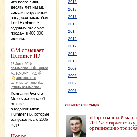
что всего лишь
2018
десять лет назад,
2017
самым популярным
2016
внедорожником был
Ford Explorer, с
2015
годовым объемом
2014
продаж в 400,000
единиц.
2013
2012
GM отзывает
Hummer H3
2011
2010
15 June, 2010 —
Автомобильный Портал
2009
AUTO-DAY
|
731
2008
автоновости
автопортал
auto-day
2007
купить автомобиль
2006
Компания General
Motors заявила об
отзыве
ЛЕВИТАС АЛЕКСАНДР
внедорожников
Hummer H3, которые
«Партизанский марк
выпускались с 2006
2017»: открыт конку
года.
организацию трансл
Новое