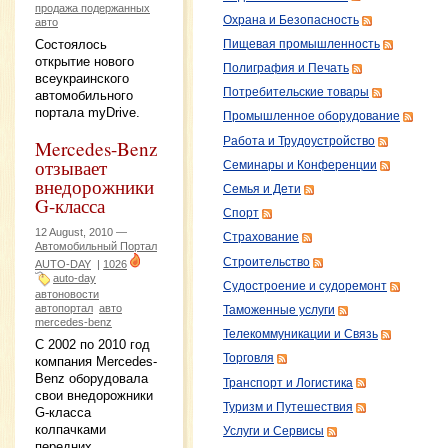
продажа подержанных
Охрана и Безопасность
авто
Состоялось
Пищевая промышленность
открытие нового
Полиграфия и Печать
всеукраинского
Потребительские товары
автомобильного
портала myDrive.
Промышленное оборудование
Работа и Трудоустройство
Mercedes-Benz
отзывает
Семинары и Конференции
внедорожники
Семья и Дети
G-класса
Спорт
12 August, 2010 —
Страхование
Автомобильный Портал
Строительство
AUTO-DAY
|
1026
auto-day
Судостроение и судоремонт
автоновости
автопортал
авто
Таможенные услуги
mercedes-benz
Телекоммуникации и Связь
C 2002 по 2010 год
Торговля
компания Mercedes-
Benz оборудовала
Транспорт и Логистика
свои внедорожники
Туризм и Путешествия
G-класса
колпачками
Услуги и Сервисы
передних