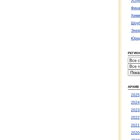
Услу
Фина
Хими
Шоуб
Энер
Юрид
РЕГИО
АРХИВ
2025
2024
2023
2022
2021
2020