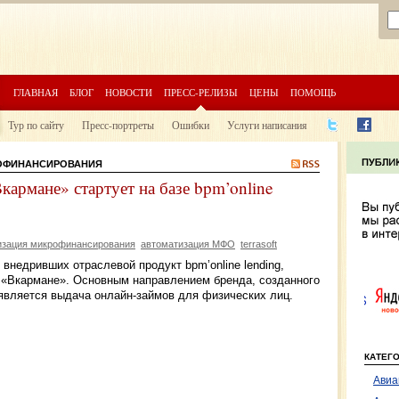
ГЛАВНАЯ
БЛОГ
НОВОСТИ
ПРЕСС-РЕЛИЗЫ
ЦЕНЫ
ПОМОЩЬ
Тур по сайту
Пресс-портреты
Ошибки
Услуги написания
РОФИНАНСИРОВАНИЯ
армане» стартует на базе bpm’online
изация микрофинансирования
автоматизация МФО
terrasoft
внедривших отраслевой продукт bpm’online lending,
 «Вкармане». Основным направлением бренда, созданного
является выдача онлайн-займов для физических лиц.
КАТЕГ
Авиа