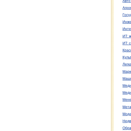
Авто
Агро
Госу
Инже
Инте
ИТ: 
ИТ: 
Крас
Куль
Легк
Марк
Маш
Меди
Меди
Мене
Мета
Мода
Недв
Обра