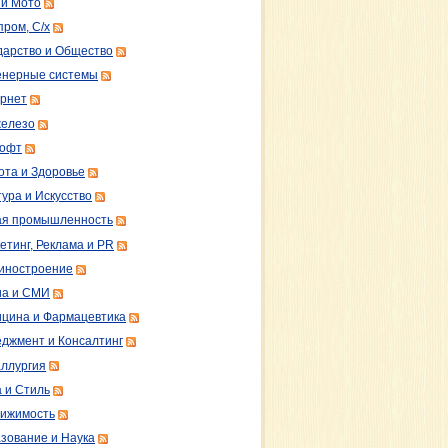
 и Мото
пром, С/х
дарство и Общество
нерные системы
рнет
железо
софт
ота и Здоровье
тура и Искусство
ая промышленность
етинг, Реклама и PR
иностроение
а и СМИ
цина и Фармацевтика
джмент и Консалтинг
ллургия
 и Стиль
ижимость
зование и Наука