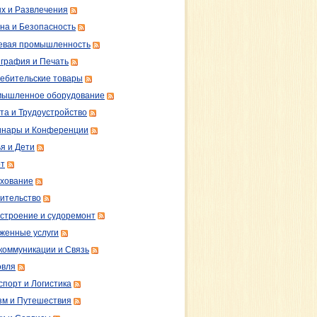
х и Развлечения
на и Безопасность
вая промышленность
графия и Печать
ебительские товары
ышленное оборудование
та и Трудоустройство
нары и Конференции
я и Дети
т
хование
ительство
строение и судоремонт
женные услуги
коммуникации и Связь
овля
спорт и Логистика
зм и Путешествия