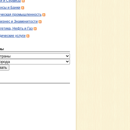
ги и Сервисы
нсы и Банки
ческая промышленность
изнес и Знаменитости
гетика, Нефть и Газ
ические услуги
НЫ