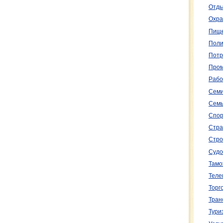
Отды
Охра
Пище
Поли
Потр
Пром
Рабо
Семи
Семь
Спор
Стра
Стро
Судо
Тамо
Теле
Торг
Тран
Тури