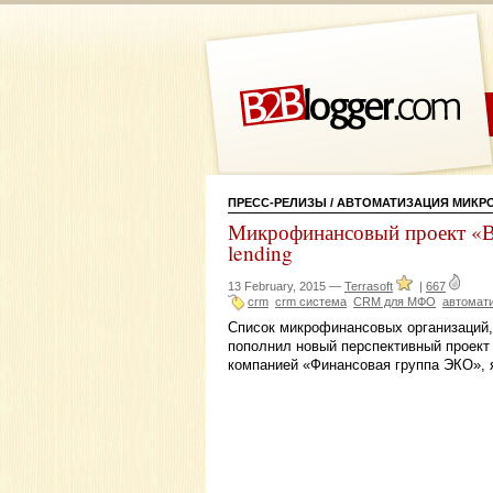
ПРЕСС-РЕЛИЗЫ
/ АВТОМАТИЗАЦИЯ МИК
Микрофинансовый проект «Вк
lending
13 February, 2015 —
Terrasoft
|
667
сrm
crm система
CRM для МФО
автомат
Список микрофинансовых организаций, 
пополнил новый перспективный проект
компанией «Финансовая группа ЭКО», 