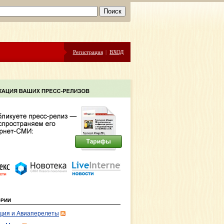
Регистрация
|
ВХОД
ОРИИ
ция и Авиаперелеты