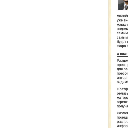
малобю
уже вн
маркет
подели
самым
самым
будет 
скоро 
О ПЛА
Раздел
пресс
для р
пресс-
интерн
видимо
Платф
релизы
матер
агрега
получа
Разме
принци
распр
информ