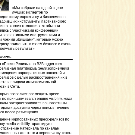
«Мы собрали на одной сцене
лучших экспертов по
джетному маркетингу и бизнесменов,
едривших инструменты партизанского
инга в своих компаниях, чтобы они
лись с участниками конференции
и эффективными инструментами и
и яркими „фишками“, которые можно
сразу применить в своем бизнесе и очень
получить результат»
ТФОРМЕ
 «Пресс-Релизы» на B2Blogger.com —
-релизная платформа (релизоприёмник)
азмещения корпоративных новостей и
релизов с целью распространения их в
ете и придачи им максимальной
сти в Сети.
орма позволяет размещать пресс-
 по принципу search engine visibility, когда
иалы распространяются по новостным
торам и доступны через поиск в течение
са после размещения.
щение корпоративных пресс-релизов по
пу media visibility гарантирует
остранение материала по каналам
ационных агентств и перепечатку текста