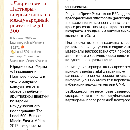
«Лавринович и
Партнеры»
О ПЛАТФОРМЕ
впервые вошла в
Раздел «Пресс-Релизы» на B2Blogger
международный
пресс-релизная платформа (релизопр
для размещения корпоративных новос
рейтинг Legal
пресс-релизов с целью распространен
500
интернете и придачи им максимально
видимости в Сети.
6 Апрель, 2012 —
Lavrynovych & Partners
Платформа позволяет размещать пре
релизы по принципу search engine visibi
|
1571
материалы распространяются по нов
Legal 500
рейтинг
агрегаторам и доступны через поиск в
партнер
Станислав
получаса после размещения.
Скрипник
Игорь Сюсель
Юридическая Фирма
Размещение корпоративных пресс-ре
«Лавринович и
принципу media visibility гарантирует
распространение материала по канал
Партнеры» вошла в
информационных агентств и перепечат
число ведущих
публикации ведущими онлайн СМИ.
консультантов в
сфере судебной и
B2Blogger.com не несет ответственнос
содержание материалов, опубликован
арбитражной практики
партнерами пресс-релизной платфор
по версии
международного
исследования The
Legal 500: Europe,
Middle East & Africa
2012, результаты