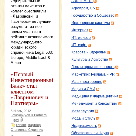
Одобрительные
Авто и Мото
отзывы клиентов и
Агропром, С/х
коллег обеспечили
Государство и Общество
«Лавринович и
Партнеры» ее лучший
Инженерные системы
результат за все
Интернет
время участия в
рейтинге независимого
ИТ: железо
международного
ИТ: софт
юридического
справочника Legal 500:
Красота и Здоровье
Europe, Middle East &
Культура и Искусство
Africa.
Легкая промышленность
«Первый
Маркетинг, Реклама и PR
Инвестиционный
Машиностроение
Банк» стал
Медиа и СМИ
клиентом
«Лавринович и
Медицина и Фармацевтика
Партнеры»
Менеджмент и Консалтинг
3 Июль, 2012 —
Металлургия
Lavrynovych & Partners
Мода и Стиль
|
503
клиент
партнер
Недвижимость
Станислав Скрипник
Образование и Наука