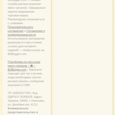
B2Blogger.com — онлайн-
служба распространения
пресс-релизов. Официально
зарегистрированная
торговая марка.
Рекомендуем ознакомиться
с уловиями
Пользовательского
соглашения
и
Соглашения о
конфиденциальности
.
Использование материалов
разрешается при условии
ссылки (для интернет-
изданий — гиперссылки) на
B2Blogger.com.
Платформа по рассылке
пресс-релизов ☜❶☞
B2Blogger.com
› Идеально
подходит для тех случаев,
когда необходимо срочно
распространить сообщение
компании в СМИ.
ЧП «Б2БЛОГГЕР», Код
ЕДРПОУ 35356529. Адрес:
Украина, 54000, г. Николаев,
ул. Декабристов, 41/12.
Коммерческое
представительство в