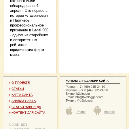
которого были
обнародованы 4
апреля. Это первое в
истории «Лавринович
и Партнеры»
профессиональное
признание в Legal 500
- одном из старейших
и авторитетных
рейтингов
юридических фирм
мира.
КОНТАКТЫ РЕДАКЦИИ САЙТА
О ПРОЕКТЕ
Россия: +7 (499) 215-34-10
СТАТЬИ
Украина: +380 (44) 362-24-96
Skype: b2blogger
КАРТА САЙТА
Email:
info@b2blogger.com
Twitter:
@b2blogger
АНАЛИЗ САЙТА
СТАТЬИ НАВСЕГДА
IPhone
Android
КОНТЕНТ ДЛЯ САЙТА
© 2005−1571,