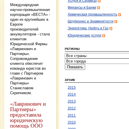
Услуги и Сервисы
Международная
Финансы и Банки
научно-промышленная
корпорация «ВЕСТА» -
Химическая промышленность
один из крупнейших в
Шоубизнес и Знаменитости
Европе
Энергетика, Нефть и Газ
производителей
аккумуляторов - стала
Юридические услуги
клиентом
Юридической Фирмы
«Лавринович и
РЕГИОНЫ
Партнеры».
Сопровождение
клиента обеспечит
команда юристов во
главе с Партнером
«Лавринович и
АРХИВ
Партнеры»
2015
Станиславом
Скрипником.
2014
2013
«Лавринович и
Партнеры»
2012
предоставила
2011
юридическую
2010
помощь ООО