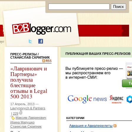
ЦЕНЫ
ПОМОЩЬ
луги написания
ПРЕСС-РЕЛИЗЫ
/
СТАНИСЛАВ СКРИПНИК
«Лавринович и
Партнеры»
получила
блестящие
отзывы в Legal
500 2013
17 Апрель, 2013 —
Lavrynovych & Partners
|
229
Максим Лавринович
КАТЕГОРИИ
Ирина Марушко
Авиация и Авиаперелеты
Станислав Скрипник