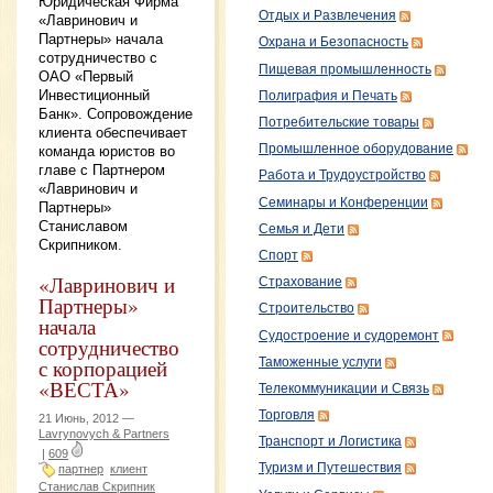
Юридическая Фирма
Отдых и Развлечения
«Лавринович и
Партнеры» начала
Охрана и Безопасность
сотрудничество с
Пищевая промышленность
ОАО «Первый
Инвестиционный
Полиграфия и Печать
Банк». Сопровождение
Потребительские товары
клиента обеспечивает
Промышленное оборудование
команда юристов во
главе с Партнером
Работа и Трудоустройство
«Лавринович и
Семинары и Конференции
Партнеры»
Станиславом
Семья и Дети
Скрипником.
Спорт
«Лавринович и
Страхование
Партнеры»
Строительство
начала
Судостроение и судоремонт
сотрудничество
с корпорацией
Таможенные услуги
«ВЕСТА»
Телекоммуникации и Связь
Торговля
21 Июнь, 2012 —
Lavrynovych & Partners
Транспорт и Логистика
|
609
Туризм и Путешествия
партнер
клиент
Станислав Скрипник