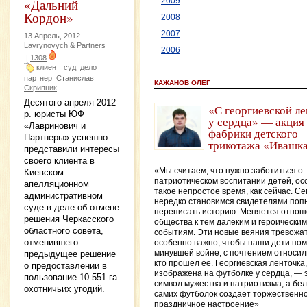
«Дальний
2009
Кордон»
2008
2007
13 Апрель, 2012 —
Lavrynovych & Partners
2006
|
1308
клиент
суд
дело
партнер
Станислав
КАЖАНОВ ОЛЕГ
Скрипник
Десятого апреля 2012
«С георгиевской л
р. юристы ЮФ
у сердца» — акция 
«Лавринович и
фабрики детского
Партнеры» успешно
трикотажа «Ивашк
представили интересы
своего клиента в
«Мы считаем, что нужно заботиться о
Киевском
патриотическом воспитании детей, ос
апелляционном
такое непростое время, как сейчас. С
административном
нередко становимся свидетелями поп
суде в деле об отмене
переписать историю. Меняется отно
решения Черкасского
общества к тем далеким и героическим
областного совета,
событиям. Эти новые веяния тревожат
отменившего
особенно важно, чтобы наши дети пом
предыдущее решение
минувшей войне, с почтением относили
кто прошел ее. Георгиевская ленточка
о предоставлении в
изображена на футболке у сердца, — 
пользование 10 551 га
символ мужества и патриотизма, а бе
охотничьих угодий.
самих футболок создает торжественно
праздничное настроение»