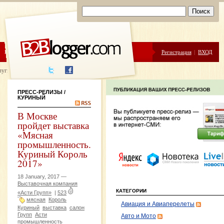
ЦЕНЫ
ПОМОЩЬ
Регистрация
|
ВХОД
луги написания
ПРЕСС-РЕЛИЗЫ
/
КУРИНЫЙ
В Москве
пройдет выставка
«Мясная
промышленность.
Куриный Король
2017»
18 January, 2017 —
Выставочная компания
КАТЕГОРИИ
«Асти Групп»
|
523
мясная
Король
Авиация и Авиаперелеты
Куриный
выставка
салон
Групп
Асти
Авто и Мото
промышленность