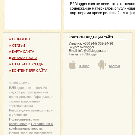
B2Blogger.com не несет ответственно
содержание материалов, опубликова
партнерами пресс-релизной платфо
КОНТАКТЫ РЕДАКЦИИ САЙТА
О ПРОЕКТЕ
Украина: +380 (44) 362-24-96
СТАТЬИ
Skype: b2blogger
Email:
info@b2blogger.com
КАРТА САЙТА
Twitter:
@b2blogger
АНАЛИЗ САЙТА
СТАТЬИ НАВСЕГДА
IPhone
Android
КОНТЕНТ ДЛЯ САЙТА
© 2005−2025,
B2Blogger.com — онлайн-
служба распространения
пресс-релизов. Официально
зарегистрированная
торговая марка.
Рекомендуем ознакомиться
с уловиями
Пользовательского
соглашения
и
Соглашения о
конфиденциальности
.
Использование материалов