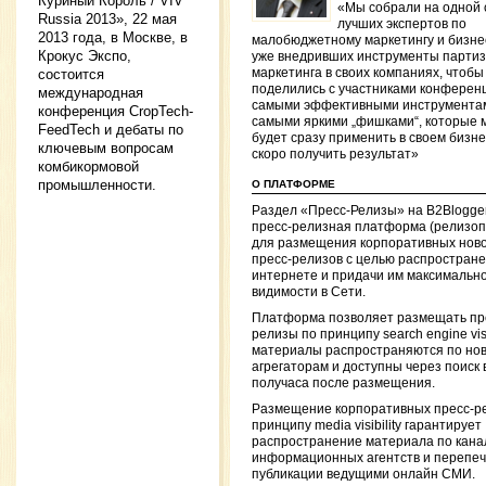
Куриный Король / VIV
«Мы собрали на одной 
Russia 2013», 22 мая
лучших экспертов по
2013 года, в Москве, в
малобюджетному маркетингу и бизне
Крокус Экспо,
уже внедривших инструменты партиз
состоится
маркетинга в своих компаниях, чтобы
поделились с участниками конферен
международная
самыми эффективными инструмента
конференция CropTech-
самыми яркими „фишками“, которые 
FeedTech и дебаты по
будет сразу применить в своем бизне
ключевым вопросам
скоро получить результат»
комбикормовой
промышленности.
О ПЛАТФОРМЕ
Раздел «Пресс-Релизы» на B2Blogge
пресс-релизная платформа (релизоп
для размещения корпоративных ново
пресс-релизов с целью распростране
интернете и придачи им максимальн
видимости в Сети.
Платформа позволяет размещать пр
релизы по принципу search engine visib
материалы распространяются по но
агрегаторам и доступны через поиск 
получаса после размещения.
Размещение корпоративных пресс-р
принципу media visibility гарантирует
распространение материала по кан
информационных агентств и перепеч
публикации ведущими онлайн СМИ.