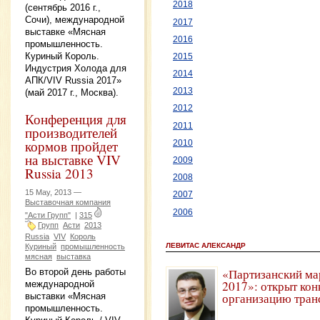
2018
(сентябрь 2016 г.,
Сочи), международной
2017
выставке «Мясная
2016
промышленность.
Куриный Король.
2015
Индустрия Холода для
2014
АПК/VIV Russia 2017»
2013
(май 2017 г., Москва).
2012
Конференция для
2011
производителей
кормов пройдет
2010
на выставке VIV
2009
Russia 2013
2008
15 May, 2013 —
2007
Выставочная компания
2006
"Асти Групп"
|
315
Групп
Асти
2013
Russia
VIV
Король
ЛЕВИТАС АЛЕКСАНДР
Куриный
промышленность
мясная
выставка
«Партизанский ма
Во второй день работы
2017»: открыт кон
международной
организацию тран
выставки «Мясная
промышленность.