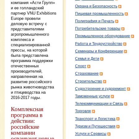
компания «Асти Групп»
Охрана и Безопасность
и ее голландский
партнер VNU Exhibitions
Пищевая промышленность
Europe провели
Полиграфия и Печать
деловую встречу с
представителями
Потребительские товары
агропромышленного
Промышленное оборудование
комплекса и
Работа и Трудоустройство
специализированной
прессы, на которой
Семинары и Конференции
была представлена
Семья и Дети
программа поддержки
отечественных
Спорт
производителей,
Страхование
направленная на
развитие российского
Строительство
рынка животноводства
Судостроение и судоремонт
и птицеводства на
Таможенные услуги
2016-2017 годы.
Телекоммуникации и Связь
Комплексная
Торговля
программа в
действии:
Транспорт и Логистика
российские
Туризм и Путешествия
компании
Услуги и Сервисы
осваивают новые