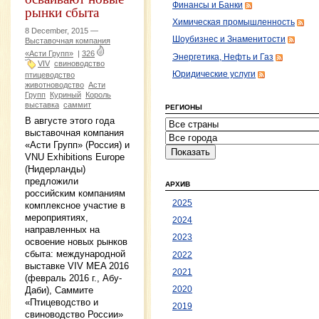
Финансы и Банки
рынки сбыта
Химическая промышленность
8 December, 2015 —
Шоубизнес и Знаменитости
Выставочная компания
«Асти Групп»
|
326
Энергетика, Нефть и Газ
VIV
свиноводство
Юридические услуги
птицеводство
животноводство
Асти
Групп
Куриный
Король
выставка
саммит
РЕГИОНЫ
В августе этого года
выставочная компания
«Асти Групп» (Россия) и
VNU Exhibitions Europe
(Нидерланды)
предложили
АРХИВ
российским компаниям
2025
комплексное участие в
мероприятиях,
2024
направленных на
2023
освоение новых рынков
сбыта: международной
2022
выставке VIV MEA 2016
2021
(февраль 2016 г., Абу-
Даби), Саммите
2020
«Птицеводство и
2019
свиноводство России»