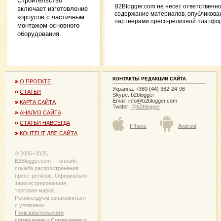
Строительство
B2Blogger.com не несет ответственно
включает изготовление
содержание материалов, опубликова
корпусов с частичным
партнерами пресс-релизной платфо
монтажом основного
оборудования.
КОНТАКТЫ РЕДАКЦИИ САЙТА
О ПРОЕКТЕ
Украина: +380 (44) 362-24-96
СТАТЬИ
Skype: b2blogger
Email:
info@b2blogger.com
КАРТА САЙТА
Twitter:
@b2blogger
АНАЛИЗ САЙТА
СТАТЬИ НАВСЕГДА
IPhone
Android
КОНТЕНТ ДЛЯ САЙТА
© 2005−2025,
B2Blogger.com — онлайн-
служба распространения
пресс-релизов. Официально
зарегистрированная
торговая марка.
Рекомендуем ознакомиться
с уловиями
Пользовательского
соглашения
и
Соглашения о