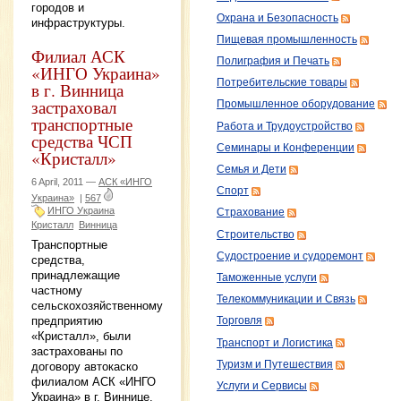
городов и
Охрана и Безопасность
инфраструктуры.
Пищевая промышленность
Филиал АСК
Полиграфия и Печать
«ИНГО Украина»
Потребительские товары
в г. Винница
застраховал
Промышленное оборудование
транспортные
Работа и Трудоустройство
средства ЧСП
Семинары и Конференции
«Кристалл»
Семья и Дети
6 April, 2011 —
АСК «ИНГО
Спорт
Украина»
|
567
ИНГО Украина
Страхование
Кристалл
Винница
Строительство
Транспортные
Судостроение и судоремонт
средства,
принадлежащие
Таможенные услуги
частному
Телекоммуникации и Связь
сельскохозяйственному
предприятию
Торговля
«Кристалл», были
Транспорт и Логистика
застрахованы по
Туризм и Путешествия
договору автокаско
филиалом АСК «ИНГО
Услуги и Сервисы
Украина» в г. Виннице.