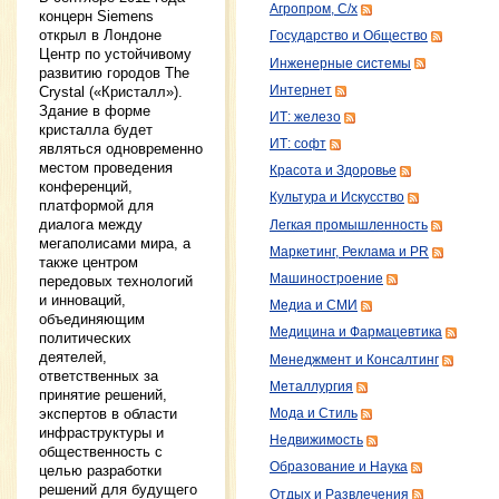
Агропром, С/х
концерн Siemens
открыл в Лондоне
Государство и Общество
Центр по устойчивому
Инженерные системы
развитию городов The
Интернет
Crystal («Кристалл»).
Здание в форме
ИТ: железо
кристалла будет
ИТ: софт
являться одновременно
местом проведения
Красота и Здоровье
конференций,
Культура и Искусство
платформой для
диалога между
Легкая промышленность
мегаполисами мира, а
Маркетинг, Реклама и PR
также центром
Машиностроение
передовых технологий
и инноваций,
Медиа и СМИ
объединяющим
Медицина и Фармацевтика
политических
деятелей,
Менеджмент и Консалтинг
ответственных за
Металлургия
принятие решений,
экспертов в области
Мода и Стиль
инфраструктуры и
Недвижимость
общественность с
Образование и Наука
целью разработки
решений для будущего
Отдых и Развлечения