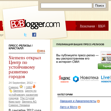
ЦЕНЫ
ПОМОЩЬ
Регистрация
|
ВХОД
луги написания
ПРЕСС-РЕЛИЗЫ
/
КРИСТАЛЛ
Siemens открыл
Центр по
устойчивому
развитию
городов
24 September, 2012 —
Сименс
|
1682
Siemens
Центр по
устойчивому развитию
КАТЕГОРИИ
городов
The Crystal
Авиация и Авиаперелеты
Кристалл
Siemens AG
Сименс Украина
Авто и Мото
В сентябре 2012 года