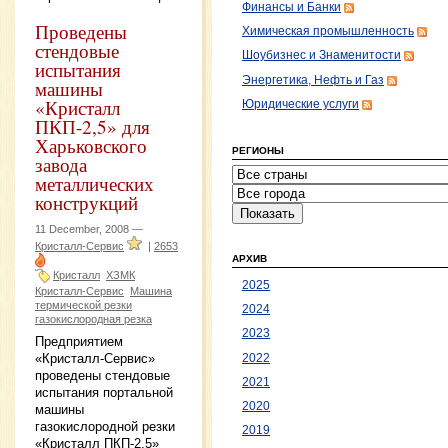
Финансы и Банки
Проведены
Химическая промышленность
стендовые
Шоубизнес и Знаменитости
испытания
Энергетика, Нефть и Газ
машины
«Кристалл
Юридические услуги
ПКП-2,5» для
Харьковского
РЕГИОНЫ
завода
металлических
конструкций
11 December, 2008 —
Кристалл-Сервис
|
2653
АРХИВ
Кристалл
ХЗМК
2025
Кристалл-Сервис
Машина
термической резки
2024
газокислородная резка
2023
Предприятием
«Кристалл-Сервис»
2022
проведены стендовые
2021
испытания портальной
2020
машины
газокислородной резки
2019
«Кристалл ПКП-2,5»