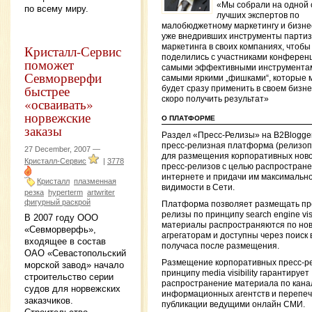
«Мы собрали на одной 
по всему миру.
лучших экспертов по
малобюджетному маркетингу и бизне
уже внедривших инструменты партиз
Кристалл-Сервис
маркетинга в своих компаниях, чтобы
поделились с участниками конферен
поможет
самыми эффективными инструмента
Севморверфи
самыми яркими „фишками“, которые 
быстрее
будет сразу применить в своем бизне
скоро получить результат»
«осваивать»
норвежские
О ПЛАТФОРМЕ
заказы
Раздел «Пресс-Релизы» на B2Blogge
пресс-релизная платформа (релизоп
27 December, 2007 —
для размещения корпоративных ново
Кристалл-Сервис
|
3778
пресс-релизов с целью распростране
интернете и придачи им максимальн
Кристалл
плазменная
видимости в Сети.
резка
hyperterm
artwriter
фигурный раскрой
Платформа позволяет размещать пр
релизы по принципу search engine visib
В 2007 году ООО
материалы распространяются по но
«Севморверфь»,
агрегаторам и доступны через поиск 
входящее в состав
получаса после размещения.
ОАО «Севастопольский
Размещение корпоративных пресс-р
морской завод» начало
принципу media visibility гарантирует
строительство серии
распространение материала по кан
судов для норвежских
информационных агентств и перепеч
заказчиков.
публикации ведущими онлайн СМИ.