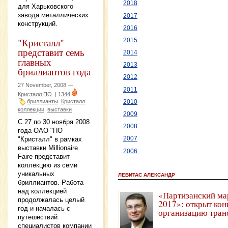
2018
для Харьковского
завода металлических
2017
конструкций.
2016
"Кристалл"
2015
представит семь
2014
главных
2013
бриллиантов года
2012
27 November, 2008 —
2011
Кристалл ПО
|
1344
бриллианты
Кристалл
2010
коллекции
выставки
2009
C 27 по 30 ноября 2008
2008
года ОАО "ПО
"Кристалл" в рамках
2007
выставки Millionaire
2006
Faire представит
коллекцию из семи
уникальных
ЛЕВИТАС АЛЕКСАНДР
бриллиантов. Работа
над коллекцией
«Партизанский ма
продолжалась целый
2017»: открыт кон
год и началась с
организацию тран
путешествий
специалистов компании