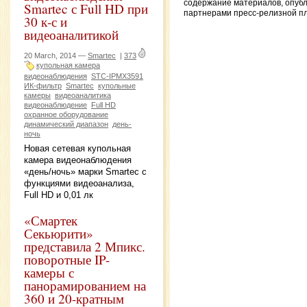
содержание материалов, опуб
Smartec с Full HD при
партнерами пресс-релизной п
30 к-с и
видеоаналитикой
20 March, 2014 —
Smartec
|
373
купольная камера
видеонаблюдения
STC-IPMX3591
ИК-фильтр
Smartec
купольные
камеры
видеоаналитика
видеонаблюдение
Full HD
охранное оборудование
динамический диапазон
день-
ночь
Новая сетевая купольная
камера видеонаблюдения
«день/ночь» марки Smartec с
функциями видеоанализа,
Full HD и 0,01 лк
«Смартек
Секьюрити»
представила 2 Мпикс.
поворотные IP-
камеры с
панорамированием на
360 и 20-кратным