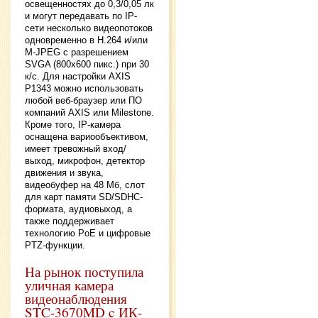
освещенностях до 0,3/0,05 лк
и могут передавать по IP-
сети несколько видеопотоков
одновременно в H.264 и/или
M-JPEG с разрешением
SVGA (800x600 пикс.) при 30
к/с. Для настройки AXIS
P1343 можно использовать
любой веб-браузер или ПО
компаний AXIS или Milestone.
Кроме того, IP-камера
оснащена вариообъективом,
имеет тревожный вход/
выход, микрофон, детектор
движения и звука,
видеобуфер на 48 Мб, слот
для карт памяти SD/SDHC-
формата, аудиовыход, а
также поддерживает
технологию PoE и цифровые
PTZ-функции.
На рынок поступила
уличная камера
видеонаблюдения
STC-3670MD c ИК-