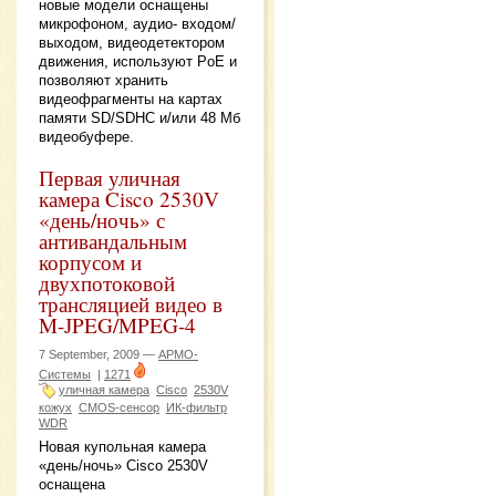
новые модели оснащены
микрофоном, аудио- входом/
выходом, видеодетектором
движения, используют PoE и
позволяют хранить
видеофрагменты на картах
памяти SD/SDHC и/или 48 Мб
видеобуфере.
Первая уличная
камера Cisco 2530V
«день/ночь» с
антивандальным
корпусом и
двухпотоковой
трансляцией видео в
M-JPEG/MPEG-4
7 September, 2009 —
АРМО-
Системы
|
1271
уличная камера
Cisco
2530V
кожух
CMOS-сенсор
ИК-фильтр
WDR
Новая купольная камера
«день/ночь» Cisco 2530V
оснащена