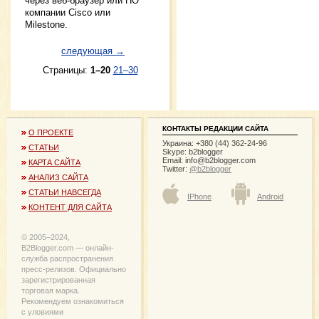
через веб-браузер или ПО
компании Cisco или
Milestone.
следующая →
Страницы:
1–20
21–30
КОНТАКТЫ РЕДАКЦИИ САЙТА
О ПРОЕКТЕ
Украина: +380 (44) 362-24-96
СТАТЬИ
Skype: b2blogger
Email:
info@b2blogger.com
КАРТА САЙТА
Twitter:
@b2blogger
АНАЛИЗ САЙТА
СТАТЬИ НАВСЕГДА
IPhone
Android
КОНТЕНТ ДЛЯ САЙТА
© 2005−2024,
B2Blogger.com — онлайн-
служба распространения
пресс-релизов. Официально
зарегистрированная
торговая марка.
Рекомендуем ознакомиться
с уловиями