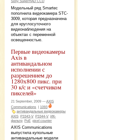
Sony SuperHAD CCD
Модельный ряд Smartec
пополнила видеокамера STC-
3009, которая предназначена
для круглосуточного
видеонаблюдения на
объектах с переменной
освещенностью.
Первые видеокамеры
Axis в
антивандальном
исполнении с
разрешением до
1280х800 пикс. при
30 к/с и «счетчиком
пикселей»
21 September, 2009 —
AXIS
Communications
|
1093
антивандальные видеокамеры
AXIS
P3343-V
P3344-V
ИК-
фильтр
PoE
pixel counter
AXIS Communications
выпустила купольные
антивандальные модели