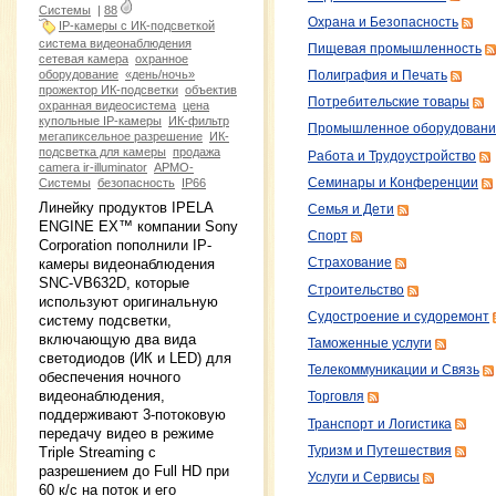
Системы
|
88
Охрана и Безопасность
IP-камеры с ИК-подсветкой
система видеонаблюдения
Пищевая промышленность
сетевая камера
охранное
оборудование
«день/ночь»
Полиграфия и Печать
прожектор ИК-подсветки
объектив
Потребительские товары
охранная видеосистема
цена
купольные IP-камеры
ИК-фильтр
Промышленное оборудовани
мегапиксельное разрешение
ИК-
подсветка для камеры
продажа
Работа и Трудоустройство
camera ir-illuminator
АРМО-
Семинары и Конференции
Системы
безопасность
IP66
Линейку продуктов IPELA
Семья и Дети
ENGINE EX™ компании Sony
Спорт
Corporation пополнили IP-
камеры видеонаблюдения
Страхование
SNC-VB632D, которые
Строительство
используют оригинальную
Судостроение и судоремонт
систему подсветки,
включающую два вида
Таможенные услуги
светодиодов (ИК и LED) для
Телекоммуникации и Связь
обеспечения ночного
видеонаблюдения,
Торговля
поддерживают 3-потоковую
Транспорт и Логистика
передачу видео в режиме
Triple Streaming с
Туризм и Путешествия
разрешением до Full HD при
Услуги и Сервисы
60 к/с на поток и его