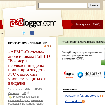
ЦЕНЫ
ПОМОЩЬ
Регистрация
|
ВХОД
луги написания
ПРЕСС-РЕЛИЗЫ
/ ИК-ФИЛЬТР
«АРМО-Системы»
анонсировала Full HD
IP-камеры
наблюдения «день/
ночь» производства
JVC с высоким
уровнем защиты от
вандалов
17 December, 2014 —
АРМО-
КАТЕГОРИИ
Системы
|
461
Авиация и Авиаперелеты
IP-камеры наблюдения
купольный корпус
охранное
Авто и Мото
оборудование
камера «день/