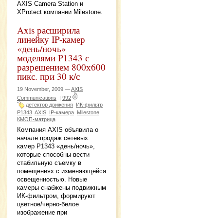
AXIS Camera Station и
XProtect компании Milestone.
Axis расширила
линейку IP-камер
«день/ночь»
моделями P1343 с
разрешением 800х600
пикс. при 30 к/с
19 November, 2009 —
AXIS
Communications
|
992
детектор движения
ИК-фильтр
P1343
AXIS
IP-камера
Milestone
КМОП-матрица
Компания AXIS объявила о
начале продаж сетевых
камер P1343 «день/ночь»,
которые способны вести
стабильную съемку в
помещениях с изменяющейся
освещенностью. Новые
камеры снабжены подвижным
ИК-фильтром, формируют
цветное/черно-белое
изображение при