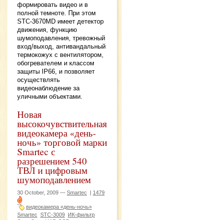
формировать видео и в
полной темноте. При этом
STC-3670MD имеет детектор
движения, функцию
шумоподавления, тревожный
вход/выход, антивандальный
термокожух с вентилятором,
обогревателем и классом
защиты IP66, и позволяет
осуществлять
видеонаблюдение за
уличными объектами.
Новая
высокочувствительная
видеокамера «день-
ночь» торговой марки
Smartec с
разрешением 540
ТВЛ и цифровым
шумоподавлением
30 October, 2009 —
Smartec
|
1479
видеокамера «день-ночь»
Smartec
STC-3009
ИК-фильтр