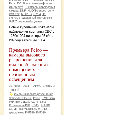
P-Iris
ПО Sicura
автодиафрагма
ИК-фильтр
IP-камеры наблюдения
камера
DNR
КМОП-сенсор
sony
IMX-122
M-JPEG
Н.264
IP-
система
удаленный доступ
PoE
GANZ
видеонаблюдение
Новые купольные IP-камеры
наблюдения компании CBC с
1280х1024 пикс. при 25 к/с и
ИК-подсветкой до 10 м
Премьера Pelco —
камеры высокого
разрешения для
видеонаблюдения в
помещениях с
переменным
освещением
19 August, 2013 —
АРМО-Системы
|
593
камеры высокого разрешения
Schneider Electric
Pelco
5 МР Sarix
IMP
microSDXC карта
Sarix
Professional IMP
HDTV
Full HD
ONVIF
microSDНС/SDХС
DC-
диафрагма
IMP519
IMP319