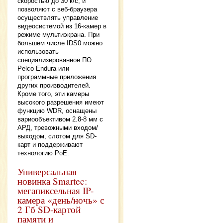
скоростью до 30 к/с, и
позволяют с веб-браузера
осуществлять управление
видеосистемой из 16-камер в
режиме мультиэкрана. При
большем числе IDS0 можно
использовать
специализированное ПО
Pelco Endura или
программные приложения
других производителей.
Кроме того, эти камеры
высокого разрешения имеют
функцию WDR, оснащены
вариообъективом 2.8-8 мм с
АРД, тревожными входом/
выходом, слотом для SD-
карт и поддерживают
технологию PoE.
Универсальная
новинка Smartec:
мегапиксельная IP-
камера «день/ночь» с
2 Гб SD-картой
памяти и