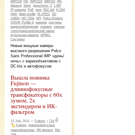
IMP219
HD
IMP1110
IMP110
ИК-
фильтр
Sarix
день/ночь; 3
1 МР
IP-камера
PоE
ieee
802.3af
H.264
High
Main profile
M-JPEG
SD
1080р
HD 720р
API
Pelco Endura
ONVIF Profile S
камера
система
видеонаблюдения
зуммер
сирена
электромеханический замок
купольная камера
АРМО-
Системы
Новые мощные камеры
высокого разрешения Pelco
Sarix Professional IMP «день/
ночь» с вариообъективом с
DC-Iris и автофокусом
Вышла новинка
Fujinon —
длиннофокусные
трансфокаторы с 60х
зумом, 2х
экстендером и ИК-
фильтром
13 July, 2011 —
Fujinon
|
716
Fujinon
длиннофокусные
трансфокаторы
ИК-фильтр
60х
зум