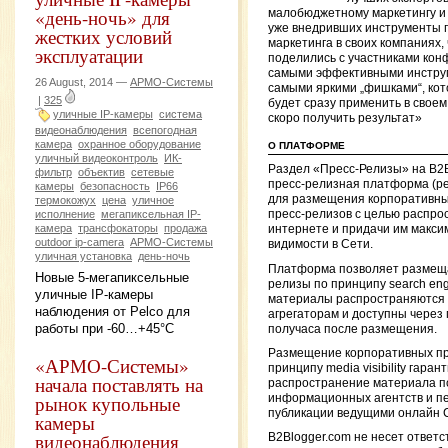
«день-ночь» для
малобюджетному маркетингу и
уже внедривших инструменты 
жестких условий
маркетинга в своих компаниях,
эксплуатации
поделились с участниками ко
самыми эффективными инстру
26 August, 2014 —
АРМО-Системы
самыми яркими „фишками“, ко
|
325
будет сразу применить в своем
уличные IP-камеры
система
скоро получить результат»
видеонаблюдения
всепогодная
камера
охранное оборудование
О ПЛАТФОРМЕ
уличный видеоконтроль
ИК-
Раздел «Пресс-Релизы» на B2
фильтр
объектив
сетевые
пресс-релизная платформа (р
камеры
безопасность
IP66
для размещения корпоративны
термокожух
цена
уличное
исполнение
мегапиксельная IP-
пресс-релизов с целью распро
камера
трансфокаторы
продажа
интернете и придачи им макси
outdoor ip-camera
АРМО-Системы
видимости в Сети.
уличная установка
день-ночь
Платформа позволяет размеща
Новые 5-мегапиксельные
релизы по принципу search engine
уличные IP-камеры
материалы распространяются 
наблюдения от Pelco для
агрегаторам и доступны через 
работы при -60…+45°C
получаса после размещения.
Размещение корпоративных пр
«АРМО-Системы»
принципу media visibility гаран
начала поставлять на
распространение материала п
рынок купольные
информационных агентств и пе
публикации ведущими онлайн 
камеры
видеонаблюдения
B2Blogger.com не несет ответс