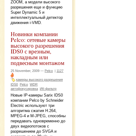
ZOOM, а модели высокого
разрешения еще и функцию
Super Dynamic 5 и
интеллектуальный детектор
движения i-VMD.
Новинки компании
Pelco: сетевые камеры
высокого разрешения
IDS0 с врезным,
накладным или
подвесным монтажом
25 November, 2009 —
Pelco
|
1127
камеры высокого разрешения
IDS0
Pelco
WDR
автофокусировка
ИК-фильтр
Новые IP-камеры Sarix IDS0
компании Pelco by Schneider
Electric используют три
алгоритма сжатия Н.264,
MPEG-4 и M-JPEG, способны
передавать одновременно до
двух видеопотоков с
разрешением до SVGA и