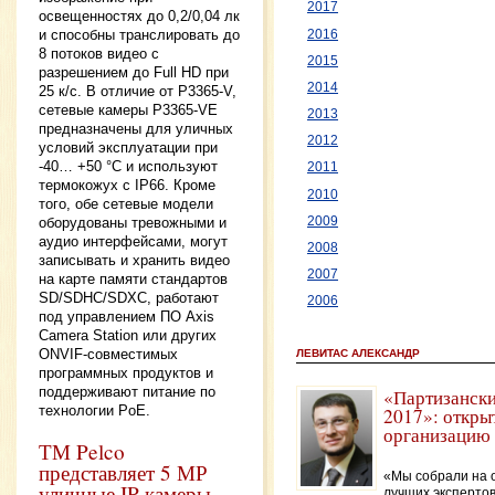
2017
освещенностях до 0,2/0,04 лк
и способны транслировать до
2016
8 потоков видео с
2015
разрешением до Full HD при
2014
25 к/с. В отличие от P3365-V,
сетевые камеры P3365-VЕ
2013
предназначены для уличных
2012
условий эксплуатации при
-40… +50 °C и используют
2011
термокожух с IP66. Кроме
2010
того, обе сетевые модели
оборудованы тревожными и
2009
аудио интерфейсами, могут
2008
записывать и хранить видео
2007
на карте памяти стандартов
SD/SDHC/SDХC, работают
2006
под управлением ПО Axis
Camera Station или других
ONVIF-совместимых
ЛЕВИТАС АЛЕКСАНДР
программных продуктов и
поддерживают питание по
«Партизански
технологии PoE.
2017»: откры
организацию 
ТМ Pelco
представляет 5 МР
«Мы собрали на 
уличные IP-камеры
лучших экспертов