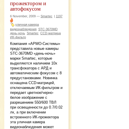
прожектором и
автофокусом
6 November, 2009 —
Smartec
|
1197
уличная камера
видеонаблюдения
STC-3670MD
день-ночь
Smartec
CCD-матрица
ИК-фильтр
Компания «АРМО-Системы»
представила новые камеры
STC-3670MD «день-ночь»
марки Smartec, которые
выделяются наличием 10х
трансфокатора с АРД и
автоматическим фокусом с 8
предустановками. Новинка
оснащена CCD-матрицей,
отключаемым ИК-фильтром и
передает цветное/черно-
белое изображение с
разрешением 550/600 ТВЛ
при освещенности до 0.7/0.02
лк, а при включении
встроенного ИК-прожектора
эта уличная камера
видеонаблюдения может