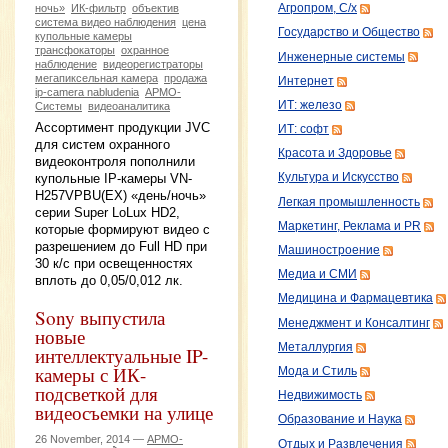
ночь»
ИК-фильтр
объектив
Агропром, С/х
система видео наблюдения
цена
Государство и Общество
купольные камеры
трансфокаторы
охранное
Инженерные системы
наблюдение
видеорегистраторы
мегапиксельная камера
продажа
Интернет
ip-camera nabludenia
АРМО-
ИТ: железо
Системы
видеоаналитика
Ассортимент продукции JVC
ИТ: софт
для систем охранного
Красота и Здоровье
видеоконтроля пополнили
купольные IP-камеры VN-
Культура и Искусство
H257VPBU(EX) «день/ночь»
Легкая промышленность
серии Super LoLux HD2,
Маркетинг, Реклама и PR
которые формируют видео с
разрешением до Full HD при
Машиностроение
30 к/с при освещенностях
Медиа и СМИ
вплоть до 0,05/0,012 лк.
Медицина и Фармацевтика
Sony выпустила
Менеджмент и Консалтинг
новые
Металлургия
интеллектуальные IP-
камеры с ИК-
Мода и Стиль
подсветкой для
Недвижимость
видеосъемки на улице
Образование и Наука
26 November, 2014 —
АРМО-
Отдых и Развлечения