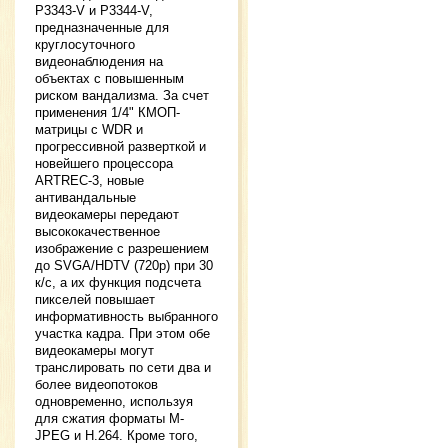
P3343-V и P3344-V,
предназначенные для
круглосуточного
видеонаблюдения на
объектах с повышенным
риском вандализма. За счет
применения 1/4" КМОП-
матрицы с WDR и
прогрессивной разверткой и
новейшего процессора
ARTREC-3, новые
антивандальные
видеокамеры передают
высококачественное
изображение с разрешением
до SVGA/HDTV (720p) при 30
к/с, а их функция подсчета
пикселей повышает
информативность выбранного
участка кадра. При этом обе
видеокамеры могут
транслировать по сети два и
более видеопотоков
одновременно, используя
для сжатия форматы M-
JPEG и H.264. Кроме того,