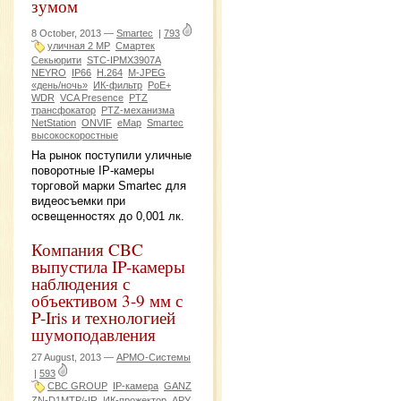
зумом
8 October, 2013 —
Smartec
|
793
уличная 2 МР
Смартек
Секьюрити
STC-IPMX3907A
NEYRO
IP66
H.264
M-JPEG
«день/ночь»
ИК-фильтр
PoE+
WDR
VCA Presence
PTZ
трансфокатор
PTZ-механизма
NetStation
ONVIF
еМар
Smartec
высокоскоростные
На рынок поступили уличные
поворотные IP-камеры
торговой марки Smartec для
видеосъемки при
освещенностях до 0,001 лк.
Компания CBC
выпустила IP-камеры
наблюдения с
объективом 3-9 мм с
P-Iris и технологией
шумоподавления
27 August, 2013 —
АРМО-Системы
|
593
CBC GROUP
IP-камера
GANZ
ZN-D1MTP/-IR
ИК-прожектор
АРУ