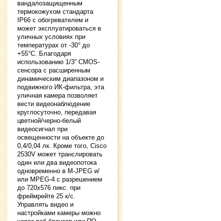
вандалозащищенным
термокожухом стандарта
IP66 с обогревателем и
может эксплуатироваться в
уличных условиях при
температурах от -30° до
+55°С. Благодаря
использованию 1/3” CMOS-
сенсора с расширенным
динамическим диапазоном и
подвижного ИК-фильтра, эта
уличная камера позволяет
вести видеонаблюдение
круглосуточно, передавая
цветной/черно-белый
видеосигнал при
освещенности на объекте до
0,4/0,04 лк. Кроме того, Cisco
2530V может транслировать
один или два видеопотока
одновременно в M-JPEG и/
или MPEG-4 с разрешением
до 720х576 пикс. при
фреймрейте 25 к/с.
Управлять видео и
настройками камеры можно