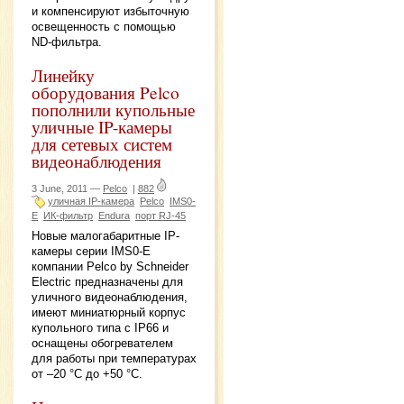
и компенсируют избыточную
освещенность с помощью
ND-фильтра.
Линейку
оборудования Pelco
пополнили купольные
уличные IP-камеры
для сетевых систем
видеонаблюдения
3 June, 2011 —
Pelco
|
882
уличная IP-камера
Pelco
IMS0-
E
ИК-фильтр
Endura
порт RJ-45
Новые малогабаритные IP-
камеры серии IMS0-E
компании Pelco by Schneider
Electric предназначены для
уличного видеонаблюдения,
имеют миниатюрный корпус
купольного типа с IP66 и
оснащены обогревателем
для работы при температурах
от –20 °C до +50 °C.