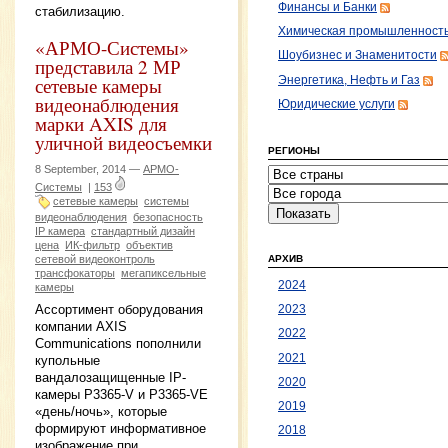
Финансы и Банки
стабилизацию.
Химическая промышленност
«АРМО-Системы»
Шоубизнес и Знаменитости
представила 2 МР
сетевые камеры
Энергетика, Нефть и Газ
видеонаблюдения
Юридические услуги
марки AXIS для
уличной видеосъемки
РЕГИОНЫ
8 September, 2014 —
АРМО-
Системы
|
153
сетевые камеры
системы
видеонаблюдения
безопасность
IP камера
стандартный дизайн
цена
ИК-фильтр
объектив
сетевой видеоконтроль
АРХИВ
трансфокаторы
мегапиксельные
2024
камеры
Ассортимент оборудования
2023
компании AXIS
2022
Communications пополнили
2021
купольные
вандалозащищенные IP-
2020
камеры P3365-V и P3365-VЕ
2019
«день/ночь», которые
формируют информативное
2018
изображение при