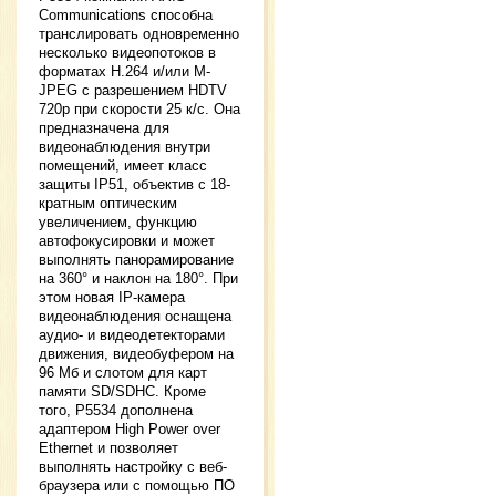
Communications способна
транслировать одновременно
несколько видеопотоков в
форматах Н.264 и/или M-
JPEG с разрешением HDTV
720p при скорости 25 к/с. Она
предназначена для
видеонаблюдения внутри
помещений, имеет класс
защиты IP51, объектив с 18-
кратным оптическим
увеличением, функцию
автофокусировки и может
выполнять панорамирование
на 360° и наклон на 180°. При
этом новая IP-камера
видеонаблюдения оснащена
аудио- и видеодетекторами
движения, видеобуфером на
96 Мб и слотом для карт
памяти SD/SDHC. Кроме
того, P5534 дополнена
адаптером High Power over
Ethernet и позволяет
выполнять настройку с веб-
браузера или с помощью ПО