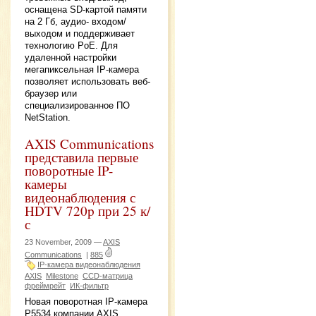
оснащена SD-картой памяти
на 2 Гб, аудио- входом/
выходом и поддерживает
технологию PoE. Для
удаленной настройки
мегапиксельная IP-камера
позволяет использовать веб-
браузер или
специализированное ПО
NetStation.
AXIS Communications
представила первые
поворотные IP-
камеры
видеонаблюдения с
HDTV 720p при 25 к/
с
23 November, 2009 —
AXIS
Communications
|
885
IP-камера видеонаблюдения
AXIS
Milestone
CCD-матрица
фреймрейт
ИК-фильтр
Новая поворотная IP-камера
P5534 компании AXIS