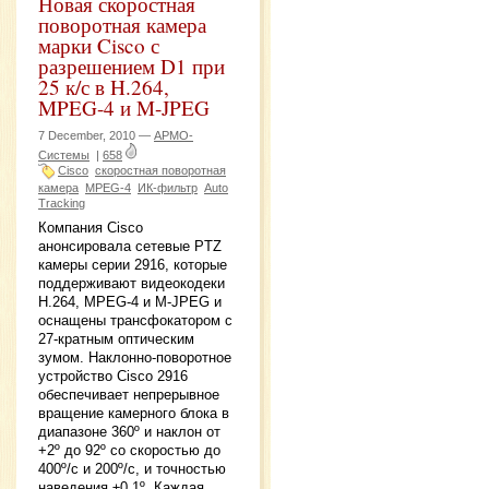
Новая скоростная
поворотная камера
марки Cisco с
разрешением D1 при
25 к/с в H.264,
MPEG-4 и M-JPEG
7 December, 2010 —
АРМО-
Системы
|
658
Cisco
скоростная поворотная
камера
MPEG-4
ИК-фильтр
Auto
Tracking
Компания Cisco
анонсировала сетевые PTZ
камеры серии 2916, которые
поддерживают видеокодеки
H.264, MPEG-4 и M-JPEG и
оснащены трансфокатором с
27-кратным оптическим
зумом. Наклонно-поворотное
устройство Cisco 2916
обеспечивает непрерывное
вращение камерного блока в
диапазоне 360º и наклон от
+2º до 92º со скоростью до
400º/с и 200º/с, и точностью
наведения ±0,1º. Каждая