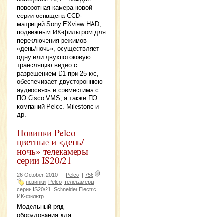
поворотная камера новой
серии оснащена CCD-
матрицей Sony EXview HAD,
подвижным ИК-фильтром для
переключения режимов
«день/ночь», осуществляет
одну или двухпотоковую
трансляцию видео с
разрешением D1 при 25 к/с,
обеспечивает двустороннюю
аудиосвязь и совместима с
ПО Cisco VMS, а также ПО
компаний Pelco, Milestone и
др.
Новинки Pelco —
цветные и «день/
ночь» телекамеры
серии IS20/21
26 October, 2010 —
Pelco
|
756
новинки
Pelco
телекамеры
серии IS20/21
Schneider Electric
ИК-фильтр
Модельный ряд
оборудования для