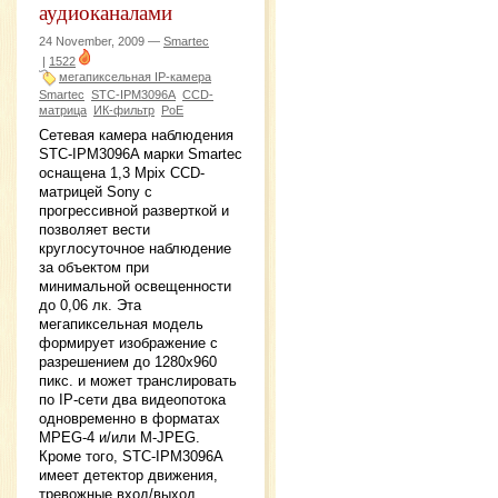
аудиоканалами
24 November, 2009 —
Smartec
|
1522
мегапиксельная IP-камера
Smartec
STC-IPM3096A
CCD-
матрица
ИК-фильтр
PoE
Сетевая камера наблюдения
STC-IPM3096A марки Smartec
оснащена 1,3 Mpix CCD-
матрицей Sony с
прогрессивной разверткой и
позволяет вести
круглосуточное наблюдение
за объектом при
минимальной освещенности
до 0,06 лк. Эта
мегапиксельная модель
формирует изображение с
разрешением до 1280х960
пикс. и может транслировать
по IP-сети два видеопотока
одновременно в форматах
MPEG-4 и/или M-JPEG.
Кроме того, STC-IPM3096A
имеет детектор движения,
тревожные вход/выход,