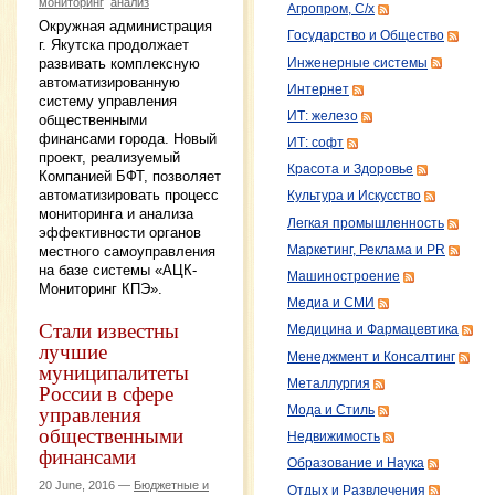
мониторинг
анализ
Агропром, С/х
Окружная администрация
Государство и Общество
г. Якутска продолжает
развивать комплексную
Инженерные системы
автоматизированную
Интернет
систему управления
ИТ: железо
общественными
финансами города. Новый
ИТ: софт
проект, реализуемый
Красота и Здоровье
Компанией БФТ, позволяет
автоматизировать процесс
Культура и Искусство
мониторинга и анализа
Легкая промышленность
эффективности органов
Маркетинг, Реклама и PR
местного самоуправления
на базе системы «АЦК-
Машиностроение
Мониторинг КПЭ».
Медиа и СМИ
Стали известны
Медицина и Фармацевтика
лучшие
Менеджмент и Консалтинг
муниципалитеты
Металлургия
России в сфере
управления
Мода и Стиль
общественными
Недвижимость
финансами
Образование и Наука
20 June, 2016 —
Бюджетные и
Отдых и Развлечения