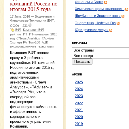
компаний России по
Финансы и Банки
итогам 2015 года
Химическая промышленность
Шоубизнес и Знаменитости
17 June, 2016 —
Бюджетные и
Финансовые Технологии (БФТ,
Энергетика, Нефть и Газ
ООО)
|
231
БФТ
Компания БФТ
Юридические услуги
рейтинг
ИТ
ИТ-компания
2015
год
CNews Analytics
TAdviser
Эксперт РА
Топ-100
АЦК
РЕГИОНЫ
информационные технологии
Компания БФТ попала
сразу в 3 рейтинга
крупнейших ИТ-компаний
России по итогам 2015 г.,
подготовленных
АРХИВ
аналитическими
агентствами «CNews
2025
Analytics», «TAdviser» и
2024
«Эксперт РА», что в
2023
очередной раз
подтверждает
2022
финансовую стабильность
2021
и эффективность
корпоративного и
2020
проектного управления
2019
Компании.