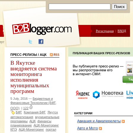
ЦЕНЫ
ПОМОЩЬ
Регистрация
|
ВХОД
луги написания
ПРЕСС-РЕЛИЗЫ
/ АЦК
В Якутске
внедряется система
мониторинга
исполнения
муниципальных
программ
5 July, 2016 —
Бюджетные и
Финансовые Технологии (БФТ,
ООО)
|
122
БФТ
Компания БФТ
Якутск
КАТЕГОРИИ
автоматизация
муниципальные
программы
АЦК
финансы
Авиация и Авиаперелеты
планирование
АЦК-Мониторинг
Авто и Мото
КПЭ
АЦК-Мониторинг
портал