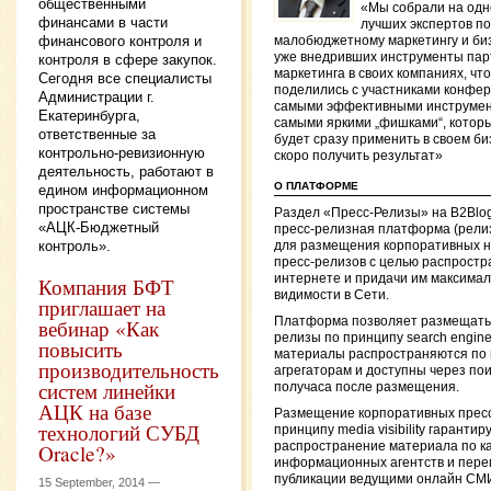
общественными
«Мы собрали на одн
финансами в части
лучших экспертов по
финансового контроля и
малобюджетному маркетингу и би
уже внедривших инструменты пар
контроля в сфере закупок.
маркетинга в своих компаниях, чт
Сегодня все специалисты
поделились с участниками конфе
Администрации г.
самыми эффективными инструмен
Екатеринбурга,
самыми яркими „фишками“, котор
ответственные за
будет сразу применить в своем би
контрольно-ревизионную
скоро получить результат»
деятельность, работают в
О ПЛАТФОРМЕ
едином информационном
пространстве системы
Раздел «Пресс-Релизы» на B2Blo
«АЦК-Бюджетный
пресс-релизная платформа (рели
контроль».
для размещения корпоративных н
пресс-релизов с целью распростр
интернете и придачи им максима
Компания БФТ
видимости в Сети.
приглашает на
Платформа позволяет размещать
вебинар «Как
релизы по принципу search engine vi
повысить
материалы распространяются по
производительность
агрегаторам и доступны через пои
систем линейки
получаса после размещения.
АЦК на базе
Размещение корпоративных пресс
технологий СУБД
принципу media visibility гарантир
Oracle?»
распространение материала по к
информационных агентств и переп
публикации ведущими онлайн СМ
15 September, 2014 —