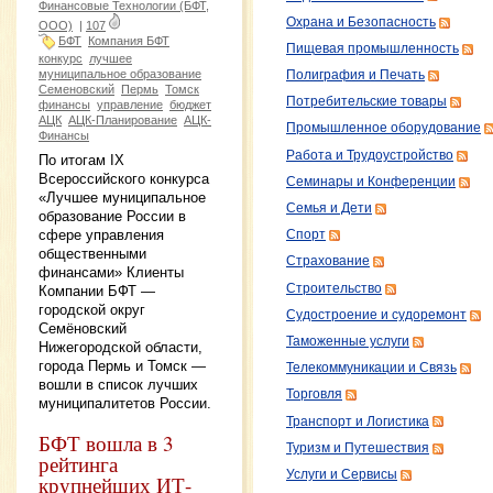
Финансовые Технологии (БФТ,
Охрана и Безопасность
ООО)
|
107
БФТ
Компания БФТ
Пищевая промышленность
конкурс
лучшее
муниципальное образование
Полиграфия и Печать
Семеновский
Пермь
Томск
Потребительские товары
финансы
управление
бюджет
АЦК
АЦК-Планирование
АЦК-
Промышленное оборудование
Финансы
Работа и Трудоустройство
По итогам IX
Всероссийского конкурса
Семинары и Конференции
«Лучшее муниципальное
Семья и Дети
образование России в
сфере управления
Спорт
общественными
Страхование
финансами» Клиенты
Строительство
Компании БФТ —
городской округ
Судостроение и судоремонт
Семёновский
Таможенные услуги
Нижегородской области,
города Пермь и Томск —
Телекоммуникации и Связь
вошли в список лучших
Торговля
муниципалитетов России.
Транспорт и Логистика
БФТ вошла в 3
Туризм и Путешествия
рейтинга
Услуги и Сервисы
крупнейших ИТ-