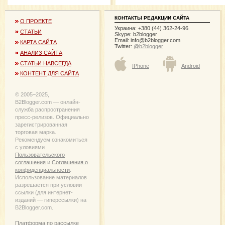
КОНТАКТЫ РЕДАКЦИИ САЙТА
О ПРОЕКТЕ
Украина: +380 (44) 362-24-96
СТАТЬИ
Skype: b2blogger
Email:
info@b2blogger.com
КАРТА САЙТА
Twitter:
@b2blogger
АНАЛИЗ САЙТА
СТАТЬИ НАВСЕГДА
IPhone
Android
КОНТЕНТ ДЛЯ САЙТА
© 2005−2025,
B2Blogger.com — онлайн-
служба распространения
пресс-релизов. Официально
зарегистрированная
торговая марка.
Рекомендуем ознакомиться
с уловиями
Пользовательского
соглашения
и
Соглашения о
конфиденциальности
.
Использование материалов
разрешается при условии
ссылки (для интернет-
изданий — гиперссылки) на
B2Blogger.com.
Платформа по рассылке