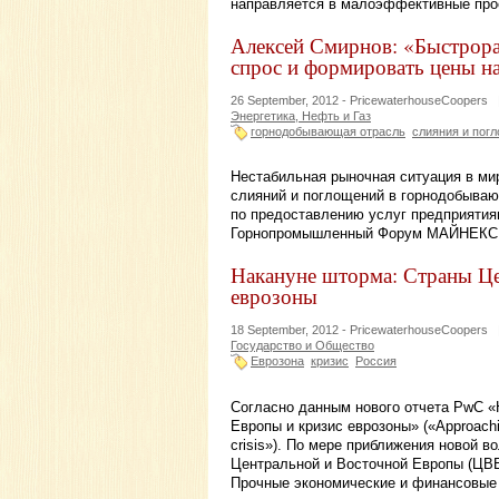
направляется в малоэффективные про
Алексей Смирнов: «Быстрора
спрос и формировать цены 
26 September, 2012 -
PricewaterhouseCoopers
Энергетика, Нефть и Газ
горнодобывающая отрасль
слияния и пог
Нестабильная рыночная ситуация в ми
слияний и поглощений в горнодобываю
по предоставлению услуг предприятия
Горнопромышленный Форум МАЙНЕКС 
Накануне шторма: Страны Це
еврозоны
18 September, 2012 -
PricewaterhouseCoopers
Государство и Общество
Еврозона
кризис
Россия
Согласно данным нового отчета PwC «
Европы и кризис еврозоны» («Approachin
crisis»). По мере приближения новой 
Центральной и Восточной Европы (ЦВЕ
Прочные экономические и финансовые