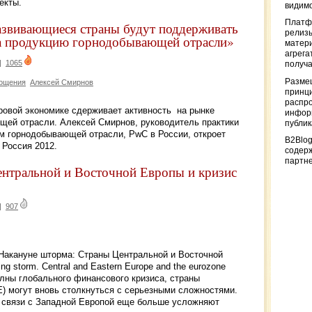
екты.
видимо
Платф
звивающиеся страны будут поддерживать
релизы
на продукцию горнодобывающей отрасли»
матер
агрега
|
1065
получа
Разме
лощения
Алексей Смирнов
принци
распр
ровой экономике сдерживает активность на рынке
информ
щей отрасли. Алексей Смирнов, руководитель практики
публи
м горнодобывающей отрасли, PwC в России, откроет
B2Blog
Россия 2012.
содер
партн
нтральной и Восточной Европы и кризис
|
907
Накануне шторма: Страны Центральной и Восточной
g storm. Central and Eastern Europe and the eurozone
волны глобального финансового кризиса, страны
) могут вновь столкнуться с серьезными сложностями.
 связи с Западной Европой еще больше усложняют