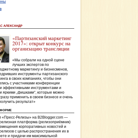
оны
в
АС АЛЕКСАНДР
«Партизанский маркетинг
2017»: открыт конкурс на
организацию трансляции
«Мы собрали на одной сцене
лучших экспертов по
джетному маркетингу и бизнесменов,
едривших инструменты партизанского
инга в своих компаниях, чтобы они
лись с участниками конференции
и эффективными инструментами и
и яркими „фишками“, которые можно
сразу применить в своем бизнесе и очень
получить результат»
ТФОРМЕ
 «Пресс-Релизы» на B2Blogger.com —
-релизная платформа (релизоприёмник)
азмещения корпоративных новостей и
релизов с целью распространения их в
ете и придачи им максимальной