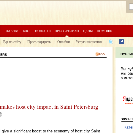
ГЛАВНАЯ
БЛОГ
НОВОСТИ
ПРЕСС-РЕЛИЗЫ
ЦЕНЫ
ПОМОЩЬ
Тур по сайту
Пресс-портреты
Ошибки
Услуги написания
PERS
akes host city impact in Saint Petersburg
ФИЛЬТ
Кате
give a significant boost to the economy of host city Saint