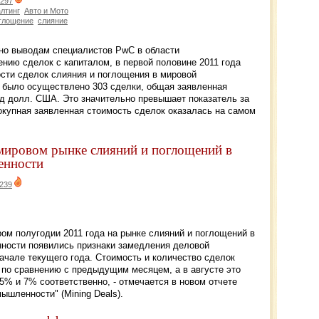
297
лтинг
Авто и Мото
глощение
слияние
асно выводам специалистов PwC в области
нию сделок с капиталом, в первой половине 2011 года
сти сделок слияния и поглощения в мировой
д было осуществлено 303 сделки, общая заявленная
рд долл. США. Это значительно превышает показатель за
вокупная заявленная стоимость сделок оказалась на самом
 мировом рынке слияний и поглощений в
енности
239
ором полугодии 2011 года на рынке слияний и поглощений в
ости появились признаки замедления деловой
ачале текущего года. Стоимость и количество сделок
 по сравнению с предыдущим месяцем, а в августе это
% и 7% соответственно, - отмечается в новом отчете
шленности" (Mining Deals).