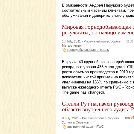
В обязанности Андрея Наруцкого будет
состоятельным частным клиентам, пре
обслуживания и доверительного управ
Мировая горнодобывающая о
результаты, но налицо измене
18 July, 2011 -
PricewaterhouseCoopers
|
1158
Металлургия
горнодобывающая отрасль
Выручка 40 крупнейших горнодобывающ
рекордного уровня 435 млрд долл. США
роста объемов производства в 2010 го
показатели чистой прибыли на впечат
увеличением на 156% по сравнению с 
выпуске ежегодного отчета PwC «Горн
The game has changed).
Стенли Рут назначен руковод
области внутреннего аудита 
8 July, 2011 -
PricewaterhouseCoopers
|
1080
Услуги и Сервисы
внутренний аудит
PWC