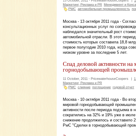
13 October, 2011 -
PricewaterhouseCoopers
|
1
Маркетинг, Реклама и PR
Менеджмент и Конса
PWC
автомобильная промышленность
по
Москва - 13 октября 2011 года - Согл
консультационных услуг по сопровожде
наблюдался значительный рост стоимо
автомобильной отрасли. В этот перио
стоимость которых составила 18,8 мл
первое полугодие 2010 года, когда со
низком уровне за последние 5 лет.
Спад деловой активности на
горнодобывающей промышл
11 October, 2011 -
PricewaterhouseCoopers
|
1
Маркетинг, Реклама и PR
PWC
слияние
поглощение
годовой отчет
Москва - 10 октября 2011 года - Во вт
мировой горнодобывающей промышленн
активности после периода подъема в н
сократились на 32% и 19% уже в июле
снижение продолжилось и составило 25
PwC "Сделки в горнодобывающей промы