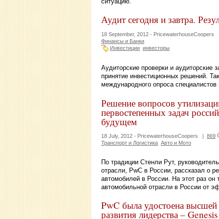
ситуацию.
Аудит сегодня и завтра. Рез
18 September, 2012 -
PricewaterhouseCoopers
Финансы и Банки
Инвестиции
инвесторы
Аудиторские проверки и аудиторские з
принятие инвестиционных решений. Та
международного опроса специалистов 
Решение вопросов утилизаци
первостепенных задач росси
будущем
18 July, 2012 -
PricewaterhouseCoopers
|
869
Транспорт и Логистика
Авто и Мото
По традиции Стенли Рут, руководитель
отрасли, PwC в России, рассказал о р
автомобилей в России. На этот раз он
автомобильной отрасли в России от э
PwC была удостоена высшей
развития лидерства – Genesis