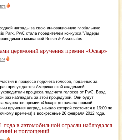
573
одной награды за свою инновационную глобальную
sis Park. PwC стала победителем конкурса "Лидеры
 проводимого компанией Bersin & Associates.
исами церемоний вручения премии «Оскар»
106
частия в процессе подсчета голосов, поданных за
орая присуждается Американской академией
Руководители процесса подсчета голосов от PwC, Брэд
ой раз наблюдать за этой процедурой. Они будут
ена лауреатов премии «Оскар» до начала прямой
нии вручения наград, начало которой состоится в 16:00 по
точному времени) в воскресенье 26 февраля 2012 года.
1 года в автомобильной отрасли наблюдался
ияний и поглощений