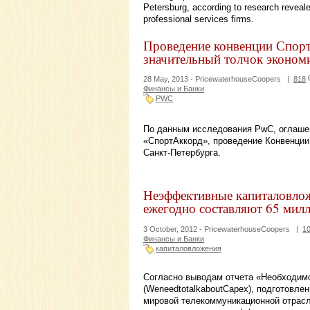
Petersburg, according to research reveal
professional services firms.
Проведение конвенции Спорт
значительный толчок эконом
28 May, 2013 -
PricewaterhouseCoopers
|
818
Финансы и Банки
PWC
По данным исследования PwC, оглаше
«СпортАккорд», проведение Конвенции
Санкт-Петербурга.
Неэффективные капиталовло
ежегодно составляют 65 ми
3 October, 2012 -
PricewaterhouseCoopers
|
1
Финансы и Банки
капиталовложения
Согласно выводам отчета «Необходимо
(WeneedtotalkaboutCapex), подготовл
мировой телекоммуникационной отрасл