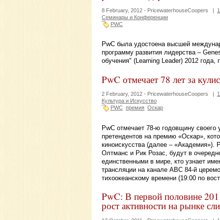
8 February, 2012 -
PricewaterhouseCoopers
|
1
Семинары и Конференции
PWC
PwC была удостоена высшей междунар
программу развития лидерства – Gene
обучения" (Learning Leader) 2012 года,
PwC отмечает 78 лет за кул
2 February, 2012 -
PricewaterhouseCoopers
|
1
Культура и Искусство
PWC
премия
Оскар
PwC отмечает 78-ю годовщину своего у
претендентов на премию «Оскар», кот
киноискусства (далее – «Академия»). 
Олтманс и Рик Розас, будут в очередн
единственными в мире, кто узнает им
трансляции на канале ABC 84-й церемо
тихоокеанскому времени (19:00 по вос
PwC: В первой половине 201
рост активности на рынке сл