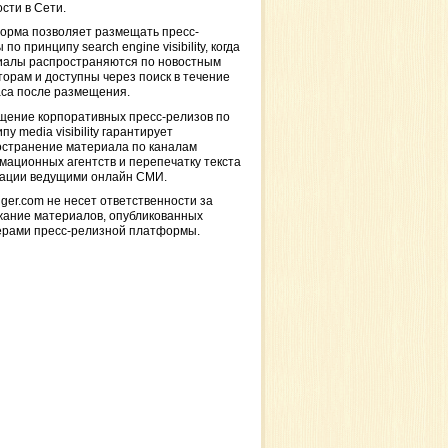
сти в Сети.
орма позволяет размещать пресс-
 по принципу search engine visibility, когда
иалы распространяются по новостным
торам и доступны через поиск в течение
са после размещения.
щение корпоративных пресс-релизов по
пу media visibility гарантирует
остранение материала по каналам
ационных агентств и перепечатку текста
кации ведущими онлайн СМИ.
ger.com не несет ответственности за
жание материалов, опубликованных
ерами пресс-релизной платформы.