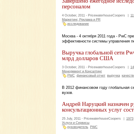
Завершено ежегодное исслед
персоналом
4 October, 2011 -
PricewaterhouseCoopers
|
11
Маркетинг, Реклама и PR
исследование
Москва - 4 октября 2011 года - PwC п
эффективности системы управления пе
Выручка глобальной сети PwC
млрд долларов США
3 October, 2011 -
PricewaterhouseCoopers
|
14
Менеджмент и Консалтинг
PWC
финансовый отчет
выручка
качеств
В 2012 финансовом году глобальная се
вузов.
Андрей Наруцкий назначен р
консультационных услуг сос
25 July, 2011 -
PricewaterhouseCoopers
|
1973
Услуги и Сервисы
руководитель
PWC