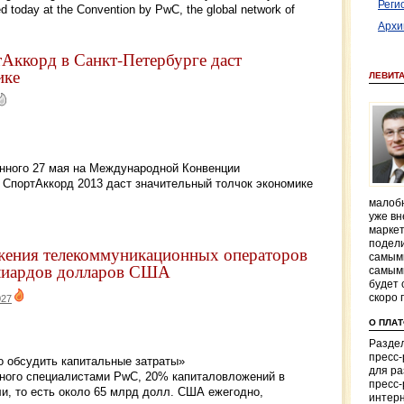
Реги
ed today at the Convention by PwC, the global network of
Архи
Аккорд в Санкт-Петербурге даст
ике
ЛЕВИТ
нного 27 мая на Международной Конвенции
 СпортАккорд 2013 даст значительный толчок экономике
малобю
уже вн
маркет
подели
жения телекоммуникационных операторов
самым
ллиардов долларов США
самым
будет 
скоро 
027
О ПЛА
Раздел
пресс
 обсудить капитальные затраты»
для р
енного специалистами PwC, 20% капиталовложений в
пресс-
и, то есть около 65 млрд долл. США ежегодно,
интерн