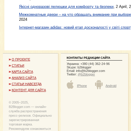
Якісні одноразові пелюшки для комфорту та безпеки
, 2 April, 
Межкомнатные двери – на что обращать внимание при выборе
2024
Інтернет-магазин adidas: новий етап досконалості у світі спорт
КОНТАКТЫ РЕДАКЦИИ САЙТА
О ПРОЕКТЕ
Украина: +380 (44) 362-24-96
СТАТЬИ
Skype: b2blogger
Email:
info@b2blogger.com
КАРТА САЙТА
Twitter:
@b2blogger
АНАЛИЗ САЙТА
СТАТЬИ НАВСЕГДА
IPhone
Android
КОНТЕНТ ДЛЯ САЙТА
© 2005−2025,
B2Blogger.com — онлайн-
служба распространения
пресс-релизов. Официально
зарегистрированная
торговая марка.
Рекомендуем ознакомиться