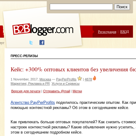
ЦЕНЫ
ПОМОЩЬ
Регистрация
|
ВХОД
луги написания
ПРЕСС-РЕЛИЗЫ
Кейс: +300% оптовых клиентов без увеличения б
1 November, 2017,
Москва
—
PayPerProfits
|
4878
Маркетинг, Реклама и PR
Услуги и Сервисы
Версия для печати
|
Отправить @mail
|
Метки
Агентство PayPerProfits
поделилось практическим опытом. Как при
помощью контекстной рекламы? Об этом в сегодняшнем кейсе.
Как привлекать больше оптовых покупателей? Как снизить стоимо
настроек контекстной рекламы? Какие объявления нужно усилить, 
этом в сегодняшнем подробном кейсе.