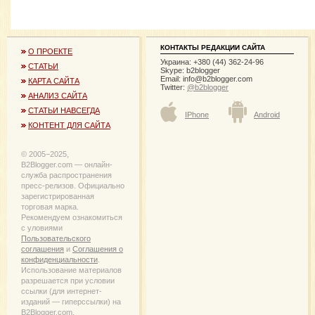
КОНТАКТЫ РЕДАКЦИИ САЙТА
О ПРОЕКТЕ
Украина: +380 (44) 362-24-96
СТАТЬИ
Skype: b2blogger
Email:
info@b2blogger.com
КАРТА САЙТА
Twitter:
@b2blogger
АНАЛИЗ САЙТА
СТАТЬИ НАВСЕГДА
IPhone
Android
КОНТЕНТ ДЛЯ САЙТА
© 2005−2025,
B2Blogger.com — онлайн-
служба распространения
пресс-релизов. Официально
зарегистрированная
торговая марка.
Рекомендуем ознакомиться
с уловиями
Пользовательского
соглашения
и
Соглашения о
конфиденциальности
.
Использование материалов
разрешается при условии
ссылки (для интернет-
изданий — гиперссылки) на
B2Blogger.com.