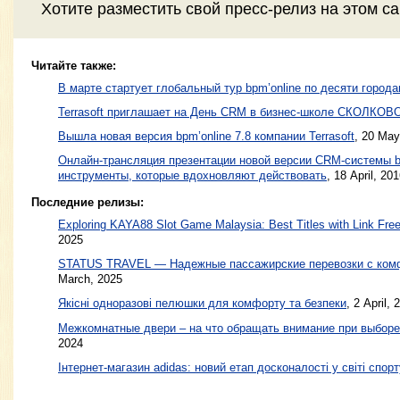
Хотите разместить свой пресс-релиз на этом с
Читайте также:
В марте стартует глобальный тур bpm’online по десяти город
Terrasoft приглашает на День CRM в бизнес-школе СКОЛКОВ
Вышла новая версия bpm’online 7.8 компании Terrasoft
,
20 May
Онлайн-трансляция презентации новой версии CRM-системы bp
инструменты, которые вдохновляют действовать
,
18 April, 20
Последние релизы:
Exploring KAYA88 Slot Game Malaysia: Best Titles with Link Free
2025
STATUS TRAVEL — Надежные пассажирские перевозки с ком
March, 2025
Якісні одноразові пелюшки для комфорту та безпеки
, 2 April, 
Межкомнатные двери – на что обращать внимание при выборе
2024
Інтернет-магазин adidas: новий етап досконалості у світі спорт