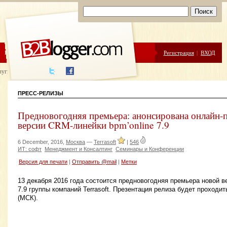
ЦЕНЫ
ПОМОЩЬ
Регистрация
|
ВХОД
луги написания
ПРЕСС-РЕЛИЗЫ
Предновогодняя премьера: анонсирована онлайн-
версии CRM-линейки bpm’online 7.9
6 December, 2016,
Москва
—
Terrasoft
|
546
ИТ: софт
Менеджмент и Консалтинг
Семинары и Конференции
Версия для печати
|
Отправить @mail
|
Метки
13 декабря 2016 года состоится предновогодняя премьера новой в
7.9 группы компаний Terrasoft. Презентация релиза будет проходить
(МСК).