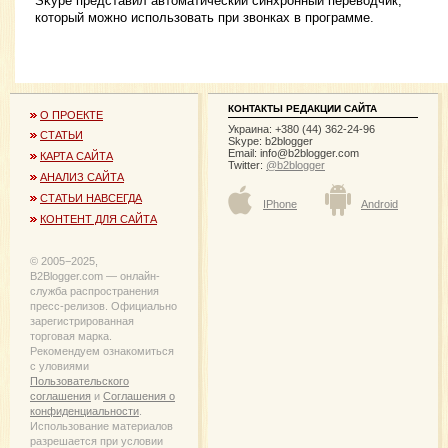
Skype представил автоматический синхронный переводчик,
который можно использовать при звонках в программе.
КОНТАКТЫ РЕДАКЦИИ САЙТА
О ПРОЕКТЕ
Украина: +380 (44) 362-24-96
СТАТЬИ
Skype: b2blogger
Email:
info@b2blogger.com
КАРТА САЙТА
Twitter:
@b2blogger
АНАЛИЗ САЙТА
СТАТЬИ НАВСЕГДА
IPhone
Android
КОНТЕНТ ДЛЯ САЙТА
© 2005−2025,
B2Blogger.com — онлайн-
служба распространения
пресс-релизов. Официально
зарегистрированная
торговая марка.
Рекомендуем ознакомиться
с уловиями
Пользовательского
соглашения
и
Соглашения о
конфиденциальности
.
Использование материалов
разрешается при условии