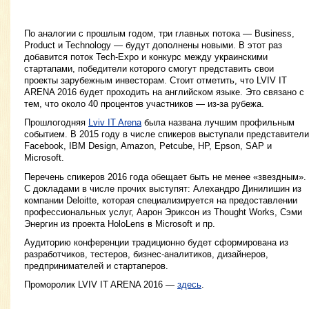
По аналогии с прошлым годом, три главных потока — Business,
Product и Technology — будут дополнены новыми. В этот раз
добавится поток Tech-Expo и конкурс между украинскими
стартапами, победители которого смогут представить свои
проекты зарубежным инвесторам. Стоит отметить, что LVIV IT
ARENA 2016 будет проходить на английском языке. Это связано с
тем, что около 40 процентов участников — из-за рубежа.
Прошлогодняя
Lviv IT Arena
была названа лучшим профильным
событием. В 2015 году в числе спикеров выступали представители
Facebook, IBM Design, Amazon, Petcube, HP, Epson, SAP и
Microsoft.
Перечень спикеров 2016 года обещает быть не менее «звездным».
С докладами в числе прочих выступят: Алехандро Динилишин из
компании Deloitte, которая специализируется на предоставлении
профессиональных услуг, Аарон Эриксон из Thought Works, Сэми
Энергин из проекта HoloLens в Microsoft и пр.
Аудиторию конференции традиционно будет сформирована из
разработчиков, тестеров, бизнес-аналитиков, дизайнеров,
предпринимателей и стартаперов.
Проморолик LVIV IT ARENA 2016 —
здесь
.