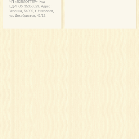
ЧП «Б2БЛОГГЕР», Код
ЕДРПОУ 35356529. Адрес:
Украина, 54000, г. Николаев,
ул. Декабристов, 41/12.