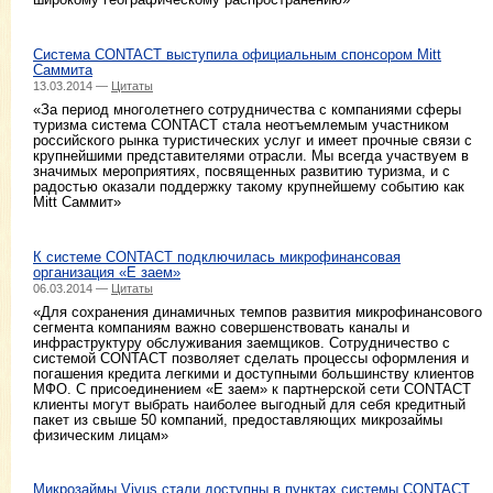
Система CONTACT выступила официальным спонсором Mitt
Саммита
13.03.2014 —
Цитаты
«За период многолетнего сотрудничества с компаниями сферы
туризма система CONTACT стала неотъемлемым участником
российского рынка туристических услуг и имеет прочные связи с
крупнейшими представителями отрасли. Мы всегда участвуем в
значимых мероприятиях, посвященных развитию туризма, и с
радостью оказали поддержку такому крупнейшему событию как
Mitt Саммит»
К системе CONTACT подключилась микрофинансовая
организация «Е заем»
06.03.2014 —
Цитаты
«Для сохранения динамичных темпов развития микрофинансового
сегмента компаниям важно совершенствовать каналы и
инфраструктуру обслуживания заемщиков. Сотрудничество с
системой CONTACT позволяет сделать процессы оформления и
погашения кредита легкими и доступными большинству клиентов
МФО. С присоединением «Е заем» к партнерской сети CONTACT
клиенты могут выбрать наиболее выгодный для себя кредитный
пакет из свыше 50 компаний, предоставляющих микрозаймы
физическим лицам»
Микрозаймы Vivus стали доступны в пунктах системы CONTACT