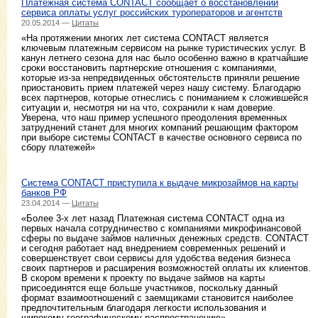
Платежная система CONTACT сообщает о восстановлении
сервиса оплаты услуг российских туроператоров и агентств
20.05.2014 —
Цитаты
«На протяжении многих лет система CONTACT является
ключевым платежным сервисом на рынке туристических услуг. В
канун летнего сезона для нас было особенно важно в кратчайшие
сроки восстановить партнерские отношения с компаниями,
которые из-за непредвиденных обстоятельств приняли решение
приостановить прием платежей через нашу систему. Благодарю
всех партнеров, которые отнеслись с пониманием к сложившейся
ситуации и, несмотря ни на что, сохранили к нам доверие.
Уверена, что наш пример успешного преодоления временных
затруднений станет для многих компаний решающим фактором
при выборе системы CONTACT в качестве основного сервиса по
сбору платежей»
Система CONTACT приступила к выдаче микрозаймов на карты
банков РФ
23.04.2014 —
Цитаты
«Более 3-х лет назад Платежная система CONTACT одна из
первых начала сотрудничество с компаниями микрофинансовой
сферы по выдаче займов наличных денежных средств. CONTACT
и сегодня работает над внедрением современных решений и
совершенствует свои сервисы для удобства ведения бизнеса
своих партнеров и расширения возможностей оплаты их клиентов.
В скором времени к проекту по выдаче займов на карты
присоединятся еще больше участников, поскольку данный
формат взаимоотношений с заемщиками становится наиболее
предпочтительным благодаря легкости использования и
широкому географическому распространению»