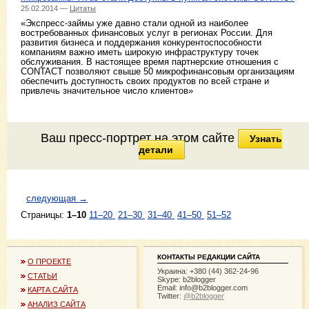
25.02.2014 —
Цитаты
«Экспресс-займы уже давно стали одной из наиболее
востребованных финансовых услуг в регионах России. Для
развития бизнеса и поддержания конкурентоспособности
компаниям важно иметь широкую инфраструктуру точек
обслуживания. В настоящее время партнерские отношения с
CONTACT позволяют свыше 50 микрофинансовым организациям
обеспечить доступность своих продуктов по всей стране и
привлечь значительное число клиентов»
Ваш пресс-портрет на этом сайте
Узнать
детали
следующая →
Страницы:
1–10
11–20
21–30
31–40
41–50
51–52
КОНТАКТЫ РЕДАКЦИИ САЙТА
О ПРОЕКТЕ
Украина: +380 (44) 362-24-96
СТАТЬИ
Skype: b2blogger
Email:
info@b2blogger.com
КАРТА САЙТА
Twitter:
@b2blogger
АНАЛИЗ САЙТА