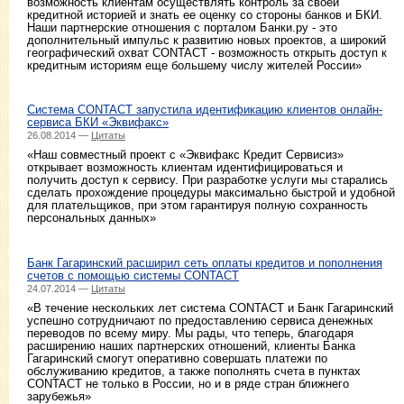
возможность клиентам осуществлять контроль за своей
кредитной историей и знать ее оценку со стороны банков и БКИ.
Наши партнерские отношения с порталом Банки.ру - это
дополнительный импульс к развитию новых проектов, а широкий
географический охват CONTACT - возможность открыть доступ к
кредитным историям еще большему числу жителей России»
Система CONTACT запустила идентификацию клиентов онлайн-
сервиса БКИ «Эквифакс»
26.08.2014 —
Цитаты
«Наш совместный проект с «Эквифакс Кредит Сервисиз»
открывает возможность клиентам идентифицироваться и
получить доступ к сервису. При разработке услуги мы старались
сделать прохождение процедуры максимально быстрой и удобной
для плательщиков, при этом гарантируя полную сохранность
персональных данных»
Банк Гагаринский расширил сеть оплаты кредитов и пополнения
счетов с помощью системы CONTACT
24.07.2014 —
Цитаты
«В течение нескольких лет система CONTACT и Банк Гагаринский
успешно сотрудничают по предоставлению сервиса денежных
переводов по всему миру. Мы рады, что теперь, благодаря
расширению наших партнерских отношений, клиенты Банка
Гагаринский смогут оперативно совершать платежи по
обслуживанию кредитов, а также пополнять счета в пунктах
CONTACT не только в России, но и в ряде стран ближнего
зарубежья»