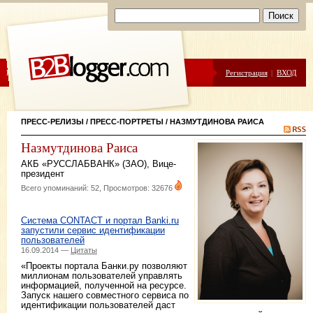
ЦЕНЫ
ПОМОЩЬ
Регистрация
|
ВХОД
ПРЕСС-РЕЛИЗЫ
/
ПРЕСС-ПОРТРЕТЫ
/ НАЗМУТДИНОВА РАИСА
Назмутдинова Раиса
АКБ «РУССЛАБВАНК» (ЗАО)
,
Вице-
президент
Всего упоминаний: 52, Просмотров: 32676
Система CONTACT и портал Banki.ru
запустили сервис идентификации
пользователей
16.09.2014 —
Цитаты
«Проекты портала Банки.ру позволяют
миллионам пользователей управлять
информацией, полученной на ресурсе.
Запуск нашего совместного сервиса по
идентификации пользователей даст