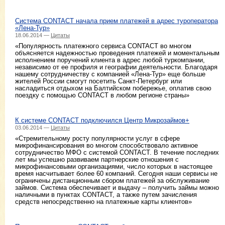
Система CONTACT начала прием платежей в адрес туроператора
«Лена-Тур»
18.06.2014 —
Цитаты
«Популярность платежного сервиса CONTACT во многом
объясняется надежностью проведения платежей и моментальным
исполнением поручений клиента в адрес любой туркомпании,
независимо от ее профиля и географии деятельности. Благодаря
нашему сотрудничеству с компанией «Лена-Тур» еще больше
жителей России смогут посетить Санкт-Петербург или
насладиться отдыхом на Балтийском побережье, оплатив свою
поездку с помощью CONTACT в любом регионе страны»
К системе CONTACT подключился Центр Микрозаймов+
03.06.2014 —
Цитаты
«Стремительному росту популярности услуг в сфере
микрофинансирования во многом способствовало активное
сотрудничество МФО с системой CONTACT. В течение последних
лет мы успешно развиваем партнерские отношения с
микрофинансовыми организациями, число которых в настоящее
время насчитывает более 60 компаний. Сегодня наши сервисы не
ограничены дистанционным сбором платежей за обслуживание
займов. Система обеспечивает и выдачу – получить займы можно
наличными в пунктах CONTACT, а также путем зачисления
средств непосредственно на платежные карты клиентов»