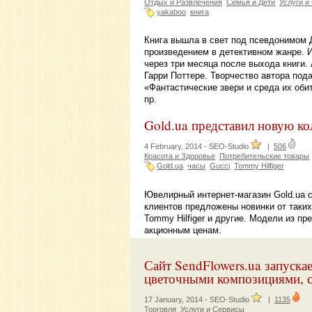
Отдых и Развлечения
Семья и Дети
Услуги и
yakaboo
книга
Книга вышла в свет под псевдонимом 
произведением в детективном жанре. 
через три месяца после выхода книги.
Гарри Поттере. Творчество автора под
«Фантастические звери и среда их оби
пр.
Gold.ua представил новую к
4 February, 2014 -
SEO-Studio
|
506
Красота и Здоровье
Потребительские товары
Gold.ua
часы
Gucci
Tommy Hilfiger
Ювелирный интернет-магазин Gold.ua 
клиентов предложены новинки от таких 
Tommy Hilfiger и другие. Модели из п
акционным ценам.
Сайт SendFlowers.ua запуска
цветочными композициями, с
17 January, 2014 -
SEO-Studio
|
1135
Торговля
Услуги и Сервисы