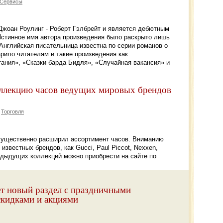
 Сервисы
Джоан Роулинг - Роберт Гэлбрейт и является дебютным
Истинное имя автора произведения было раскрыто лишь
 Английская писательница известна по серии романов о
арило читателям и такие произведения как
тания», «Сказки барда Бидля», «Случайная вакансия» и
оллекцию часов ведущих мировых брендов
Торговля
существенно расширил ассортимент часов. Вниманию
известных брендов, как Gucci, Paul Piccot, Nexxen,
редыдущих коллекций можно приобрести на сайте по
ет новый раздел с праздничными
кидками и акциями