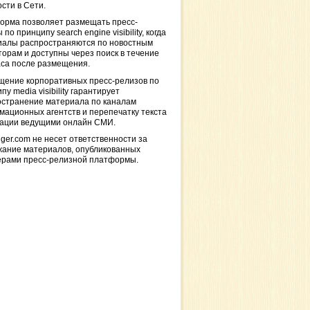
сти в Сети.
орма позволяет размещать пресс-
 по принципу search engine visibility, когда
иалы распространяются по новостным
торам и доступны через поиск в течение
са после размещения.
щение корпоративных пресс-релизов по
пу media visibility гарантирует
остранение материала по каналам
ационных агентств и перепечатку текста
кации ведущими онлайн СМИ.
ger.com не несет ответственности за
жание материалов, опубликованных
ерами пресс-релизной платформы.