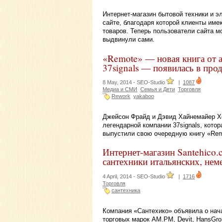
Интернет-магазин бытовой техники и эл
сайте, благодаря которой клиенты им
товаров. Теперь пользователи сайта м
выдвинули сами.
«Remote» — новая книга от а
37signals — появилась в про
8 May, 2014 -
SEO-Studio
|
1087
Медиа и СМИ
Семья и Дети
Торговля
Rework
yakaboo
Джейсон Фрайд и Дэвид Хайнемайер Хе
легендарной компании 37signals, кото
выпустили свою очередную книгу «Rem
Интернет-магазин Santehico.
сантехники итальянских, нем
4 April, 2014 -
SEO-Studio
|
1716
Торговля
сантехника
Компания «Сантехико» объявила о нача
торговых марок AM.PM, Devit, HansGr