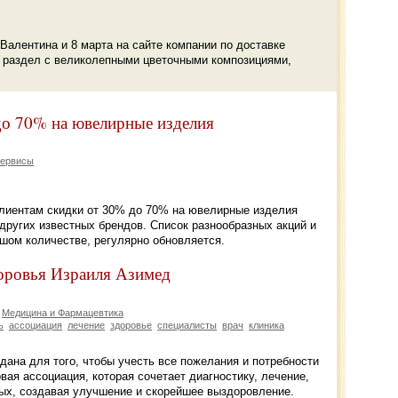
Валентина и 8 марта на сайте компании по доставке
й раздел с великолепными цветочными композициями,
до 70% на ювелирные изделия
Сервисы
клиентам скидки от 30% до 70% на ювелирные изделия
 и других известных брендов. Список разнообразных акций и
шом количестве, регулярно обновляется.
доровья Израиля Азимед
Медицина и Фармацевтика
ь
ассоциация
лечение
здоровье
специалисты
врач
клиника
ана для того, чтобы учесть все пожелания и потребности
вая ассоциация, которая сочетает диагностику, лечение,
ых, создавая улучшение и скорейшее выздоровление.