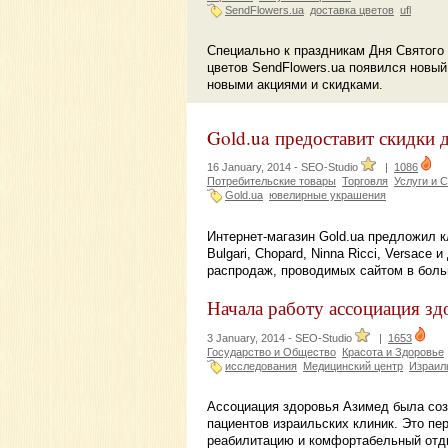
SendFlowers.ua
доставка цветов
ufl
Специально к праздникам Дня Святого 
цветов SendFlowers.ua появился новы
новыми акциями и скидками.
Gold.ua предоставит скидки 
16 January, 2014 -
SEO-Studio
|
1086
Потребительские товары
Торговля
Услуги и 
Gold.ua
ювелирные украшения
Интернет-магазин Gold.ua предложил 
Bulgari, Chopard, Ninna Ricci, Versace
распродаж, проводимых сайтом в боль
Начала работу ассоциация з
3 January, 2014 -
SEO-Studio
|
1653
Государство и Общество
Красота и Здоровье
исследования
Медицинский центр
Израил
Ассоциация здоровья Азимед была созд
пациентов израильских клиник. Это пер
реабилитацию и комфортабельный отд