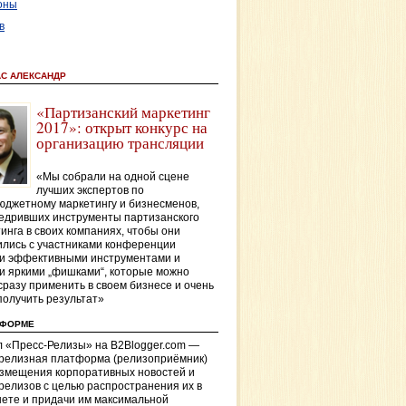
оны
в
АС АЛЕКСАНДР
«Партизанский маркетинг
2017»: открыт конкурс на
организацию трансляции
«Мы собрали на одной сцене
лучших экспертов по
джетному маркетингу и бизнесменов,
едривших инструменты партизанского
инга в своих компаниях, чтобы они
лись с участниками конференции
и эффективными инструментами и
и яркими „фишками“, которые можно
сразу применить в своем бизнесе и очень
получить результат»
ТФОРМЕ
 «Пресс-Релизы» на B2Blogger.com —
-релизная платформа (релизоприёмник)
азмещения корпоративных новостей и
релизов с целью распространения их в
ете и придачи им максимальной