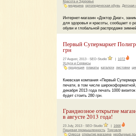
Красота и Здоровье
медицина
ортопедическая обувь
Детская 
Интернет-магазин «Доктор Диаг», зан
для здоровья и красоты, сообщает о р
обуви и глобальной распродаже зимней
Первый Супермаркет Полигра
грн
27 August, 2013 -
SEO-Studio
|
1072
Услуги и Сервисы
продукция
плакаты
каталоги
листовки
ци
Киевская компания «Первый Супермарк
печати, в том числе широкоформатной
декабря 2013 года печать 1000 визиток
будет стоить 280 грн.
Грандиозное открытие магазин
в августе 2013 года!
23 July, 2013 -
SEO-Studio
|
1666
Пищевая промышленность
Торговля
Одесса
открытие магазина
необычные по