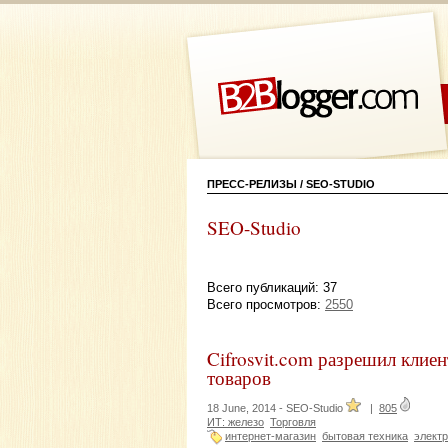
ПРЕСС-РЕЛИЗЫ / SEO-STUDIO
SEO-Studio
Всего публикаций: 37
Всего просмотров:
2550
Cifrosvit.com разрешил клие
товаров
18 June, 2014 -
SEO-Studio
|
805
ИТ: железо
Торговля
интернет-магазин
бытовая техника
элект