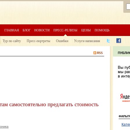
ГЛАВНАЯ
БЛОГ
НОВОСТИ
ПРЕСС-РЕЛИЗЫ
ЦЕНЫ
ПОМОЩЬ
Тур по сайту
Пресс-портреты
Ошибки
Услуги написания
нтам самостоятельно предлагать стоимость
ФИЛЬТ
Кате
роника