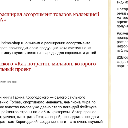
видимо
Платф
 расширил ассортимент товаров коллекцией
релизы
RA»
матер
агрега
получа
Разме
принци
распр
 Intimo-shop.ru объявил о расширении ассортимента
информ
торая производит свою продукцию исключительно из
публи
 смогут купить пляжные наряды для взрослых и детей.
B2Blog
ского «Как потратить миллион, которого
содер
партн
льный проект
ские товары
й книги Гарика Корогодского — самого стильного
ению Forbes, спортивного мецената, чемпиона мира по
ное чувство юмора уже давно стало легендой Фейсбука.
х рейтингов страны по любым критериям. Автор прошел
грузчика, электрика Театра зверей, проводника поезда и
ает сам Корогодский, создание книги – это очень вкусный