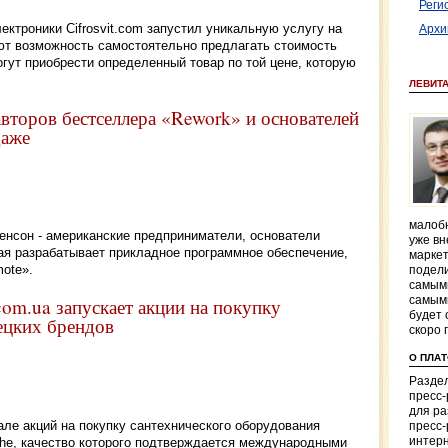
Реги
ектроники Cifrosvit.com запустил уникальную услугу на
Архи
еют возможность самостоятельно предлагать стоимость
огут приобрести определенный товар по той цене, которую
ЛЕВИТ
второв бестселлера «Rework» и основателей
даже
малобю
нсон - американские предприниматели, основатели
уже вн
рая разрабатывает прикладное программное обеспечение,
маркет
ote».
подели
самым
самым
com.ua запускает акции на покупку
будет 
ецких брендов
скоро 
О ПЛА
Раздел
пресс
для р
ле акций на покупку сантехнического оборудования
пресс-
ohe, качество которого подтверждается международными
интерн