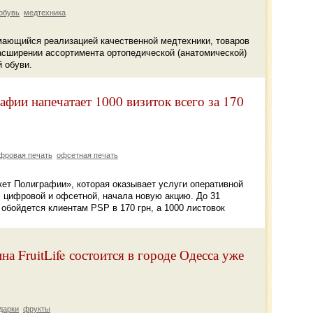
обувь
медтехника
имающийся реализацией качественной медтехники, товаров
асширении ассортимента ортопедической (анатомической)
 обуви.
фии напечатает 1000 визиток всего за 170
фровая печать
офсетная печать
ет Полиграфии», которая оказывает услуги оперативной
, цифровой и офсетной, начала новую акцию. До 31
 обойдется клиентам PSP в 170 грн, а 1000 листовок
а FruitLife состоится в городе Одесса уже
дарки
фрукты