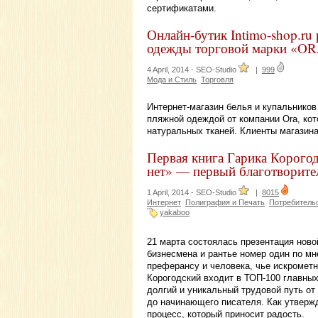
сертификатами.
Онлайн-бутик Intimo-shop.ru
одежды торговой марки «O
4 April, 2014 -
SEO-Studio
|
999
Мода и Стиль
Торговля
Интернет-магазин белья и купальников
пляжной одеждой от компании Ora, ко
натуральных тканей. Клиенты магазина
Первая книга Гарика Корогод
нет» — первый благотворите
1 April, 2014 -
SEO-Studio
|
8015
Интернет
Полиграфия и Печать
Потребитель
yakaboo
21 марта состоялась презентация ново
бизнесмена и рантье номер один по мн
преферансу и человека, чье искромет
Корогодский входит в ТОП-100 главны
долгий и уникальный трудовой путь от 
до начинающего писателя. Как утвержд
процесс, который приносит радость.