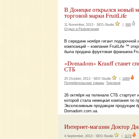
В Донецке открылся новый м
торговой марки FruitLife
11 November, 2013 -
SEO-Studio
|
995
Отдых и Развлечения
В середине ноября гигант подарочной
композиций – компания FruitLife ™ отк
была продана фруктовая франшиза Frui
«Domadom» Krauff станет сп
СТБ
25 October, 2013 -
SEO-Studio
|
1809
Потребительские товары
Торговля
26 октября на теленале СТБ стартует 
которой стала немецкая компания по п
Эксклюзивным продавцом продукции бре
Domadom.com.ua.
Интернет-магазин Доктор Ди
4 September, 2013 -
SEO-Studio
|
1172