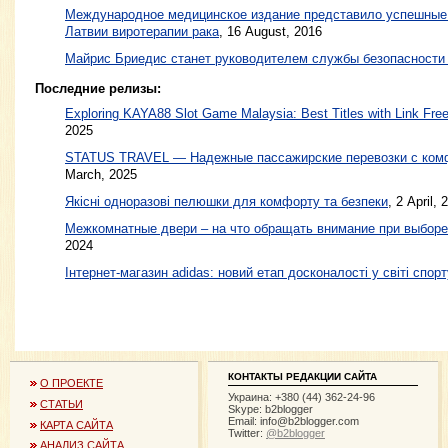
Международное медицинское издание представило успешные 
Латвии виротерапии рака
,
16 August, 2016
Майрис Бриедис станет руководителем службы безопасности х
Последние релизы:
Exploring KAYA88 Slot Game Malaysia: Best Titles with Link Free
2025
STATUS TRAVEL — Надежные пассажирские перевозки с ком
March, 2025
Якісні одноразові пелюшки для комфорту та безпеки
, 2 April, 
Межкомнатные двери – на что обращать внимание при выборе
2024
Інтернет-магазин adidas: новий етап досконалості у світі спорт
КОНТАКТЫ РЕДАКЦИИ САЙТА
О ПРОЕКТЕ
Украина: +380 (44) 362-24-96
СТАТЬИ
Skype: b2blogger
Email:
info@b2blogger.com
КАРТА САЙТА
Twitter:
@b2blogger
АНАЛИЗ САЙТА