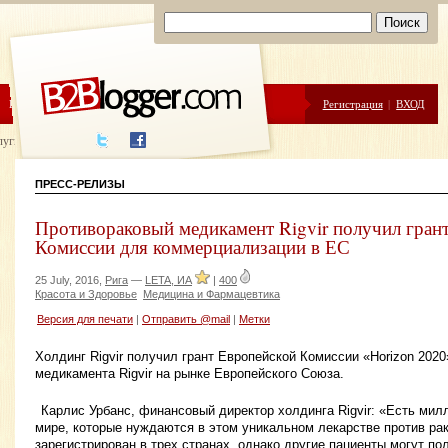
ЦЕНЫ
ПОМОЩЬ
Регистрация
|
ВХОД
луги написания
ПРЕСС-РЕЛИЗЫ
Противораковый медикамент Rigvir получил гран
Комиссии для коммерциализации в ЕС
25 July, 2016,
Рига
—
LETA, ИА
|
400
Красота и Здоровье
Медицина и Фармацевтика
Версия для печати
|
Отправить @mail
|
Метки
Холдинг Rigvir получил грант Европейской Комиссии «Horizon 202
медикамента Rigvir на рынке Европейского Союза.
Карлис Урбанс, финансовый директор холдинга Rigvir: «Есть ми
мире, которые нуждаются в этом уникальном лекарстве против рак
зарегистрирован в трех странах, однако другие пациенты могут пол