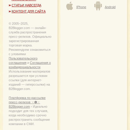
СТАТЬИ НАВСЕГДА
IPhone
Android
КОНТЕНТ ДЛЯ САЙТА
© 2005−2025,
B2Blogger.com — онлайн-
служба распространения
пресс-релизов. Официально
зарегистрированная
торговая марка.
Рекомендуем ознакомиться
с уловиями
Пользовательского
соглашения
и
Соглашения о
конфиденциальности
.
Использование материалов
разрешается при условии
ссылки (для интернет-
изданий — гиперссылки) на
B2Blogger.com.
Платформа по рассылке
пресс-релизов ☜❶☞
B2Blogger.com
› Идеально
подходит для тех случаев,
когда необходимо срочно
распространить сообщение
компании в СМИ.