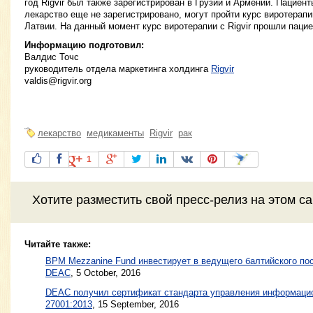
год Rigvir был также зарегистрирован в Грузии и Армении. Пациент
лекарство еще не зарегистрировано, могут пройти курс виротерапи
Латвии. На данный момент курс виротерапии с Rigvir прошли пацие
Информацию подготовил:
Валдис Точс
рукoвoдитель отдела маркетинга холдинга
Rigvir
valdis@rigvir.org
лекарство
медикаменты
Rigvir
рак
1
Хотите разместить свой пресс-релиз на этом с
Читайте также:
BPM Mezzanine Fund инвестирует в ведущего балтийского по
DEAC
,
5 October, 2016
DEAC получил сертификат стандарта управления информацио
27001:2013
,
15 September, 2016