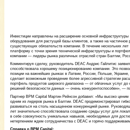
Инвестиции направлены на расширение основной инфраструктуры 
оборудования для растущей базы клиентов, а также на частичное
существующих обязательств компании. В течение нескольких ле
платформу с точки зрения технической инфраструктуры и портфел
компании — лидеры рынка различных отраслей стран Балтии, Росс
Комментируя сделку, руководитель DEAC Андрис Гайлитис заяви
способствовала хорошему позиционированию компании. Это позво
позиции на важнейших рынках в Латвии, России, Польше, Украине, 
сделает возможным проведение более агрессивной стратегии рас
портфель продуктов широкого диапазона — от облачных услуг до
решений безопасности данных — очень конкурентоспособен», — п
Партнер BPM Capital Мартин Рейнсон добавил: «Мы высоко ценим 
одним из лидеров рынка в Балтии. DEAC продемонстрировал гибк
развиваться на столь насыщенном конкуренцией рынке. Руководя
лет значительно способствовала созданию среды услуг для локал
в себе совокупность уникальных навыков, необходимых для дости
нетерпением ждем сотрудничества с DEAC и горячо поддерживаем
Справка о BPM Capital: