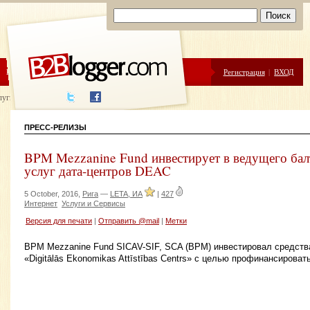
ЦЕНЫ
ПОМОЩЬ
Регистрация
|
ВХОД
луги написания
ПРЕСС-РЕЛИЗЫ
BPM Mezzanine Fund инвестирует в ведущего бал
услуг дата-центров DEAC
5 October, 2016,
Рига
—
LETA, ИА
|
427
Интернет
Услуги и Сервисы
Версия для печати
|
Отправить @mail
|
Метки
BPM Mezzanine Fund SICAV-SIF, SCA (BPM) инвестировал средства
«Digitālās Ekonomikas Attīstības Centrs» с целью профинансироват