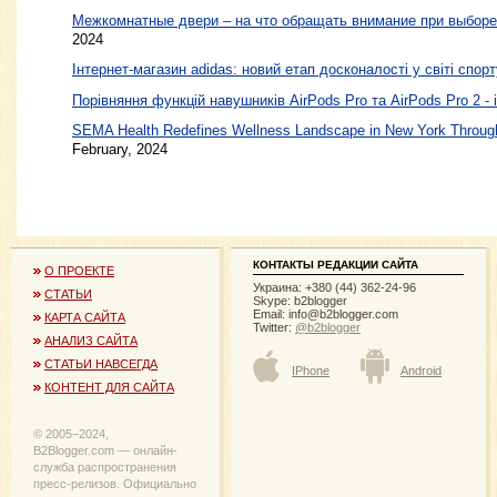
Межкомнатные двери – на что обращать внимание при выборе
2024
Інтернет-магазин adidas: новий етап досконалості у світі спорт
Порівняння функцій навушників AirPods Pro та AirPods Pro 2 - 
SEMA Health Redefines Wellness Landscape in New York Through
February, 2024
КОНТАКТЫ РЕДАКЦИИ САЙТА
О ПРОЕКТЕ
Украина: +380 (44) 362-24-96
СТАТЬИ
Skype: b2blogger
Email:
info@b2blogger.com
КАРТА САЙТА
Twitter:
@b2blogger
АНАЛИЗ САЙТА
СТАТЬИ НАВСЕГДА
IPhone
Android
КОНТЕНТ ДЛЯ САЙТА
© 2005−2024,
B2Blogger.com — онлайн-
служба распространения
пресс-релизов. Официально