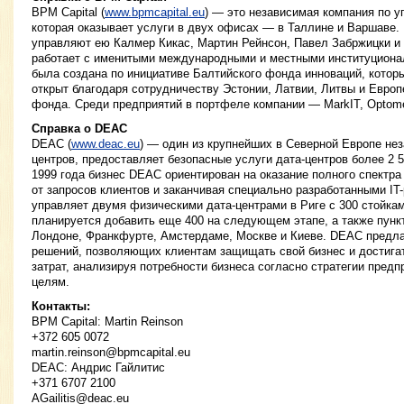
BPM Capital (
www.bpmcapital.eu
) — это независимая компания по 
которая оказывает услуги в двух офисах — в Таллине и Варшаве.
управляют ею Калмер Кикас, Мартин Рейнсон, Павел Забржицки и 
работает с именитыми международными и местными институцион
была создана по инициативе Балтийского фонда инноваций, которы
открыт благодаря сотрудничеству Эстонии, Латвии, Литвы и Европ
фонда. Среди предприятий в портфеле компании — MarkIT, Optomet
Справка о DEAC
DEAC (
www.deac.eu
) — один из крупнейших в Северной Европе не
центров, предоставляет безопасные услуги дата-центров более 2 5
1999 года бизнес DEAC ориентирован на оказание полного спектра 
от запросов клиентов и заканчивая специально разработанными I
управляет двумя физическими дата-центрами в Риге с 300 стойкам
планируется добавить еще 400 на следующем этапе, а также пунк
Лондоне, Франкфурте, Амстердаме, Москве и Киеве. DEAC предлаг
решений, позволяющих клиентам защищать свой бизнес и достига
затрат, анализируя потребности бизнеса согласно стратегии предп
целям.
Контакты:
BPM Capital: Martin Reinson
+372 605 0072
martin.reinson@bpmcapital.eu
DEAC: Андрис Гайлитис
+371 6707 2100
AGailitis@deac.eu