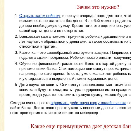
Зачем это нужно?
Открыть карту ребенку
, в первую очередь, надо для того, чт
возможность не остаться без денег. В любой момент родител
дочери необходимую сумму. Кроме того, это еще и очень удоб
самой карты, деньги не потеряются.
Банковская карта поможет приучить ребенка к дисциплине и 
лет научится обращаться с деньгами, а также осознавать их 
относиться к тратам.
Карточка – это своеобразный инструмент защиты. Например, 
подсчета сдачи продавцом. Ребенок просто оплатит озвученн
Обучение финансовой грамотности. Вместе с картой дети уча
приложениями банка. С их помощью они смогут просматривать
например, по категориям. То есть, уже с малых лет ребенок 
и укладываться в выделенный лимит карманных денег.
Дети научатся копить. Они смогут воспользоваться таким инс
копилка и будут откладывать туда подаренные им на праздник
время, когда удастся отложить нужную сумму, можно будет 
Сегодня очень просто
оформить дебетовую карту онлайн заявка
на
сайте банка. Достаточно просто указать основные данные в соот
некоторое время с клиентом свяжется менеджер.
Какие еще преимущества дает детская бан