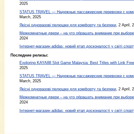
2025
STATUS TRAVEL — Надежные пассажирские перевозки с ком
March, 2025
Якісні одноразові пелюшки для комфорту та безпеки
,
2 April, 
Межкомнатные двери – на что обращать внимание при выборе
2024
Інтернет-магазин adidas: новий етап досконалості у світі спорт
Последние релизы:
Exploring KAYA88 Slot Game Malaysia: Best Titles with Link Free
2025
STATUS TRAVEL — Надежные пассажирские перевозки с ком
March, 2025
Якісні одноразові пелюшки для комфорту та безпеки
, 2 April, 
Межкомнатные двери – на что обращать внимание при выборе
2024
Інтернет-магазин adidas: новий етап досконалості у світі спорт