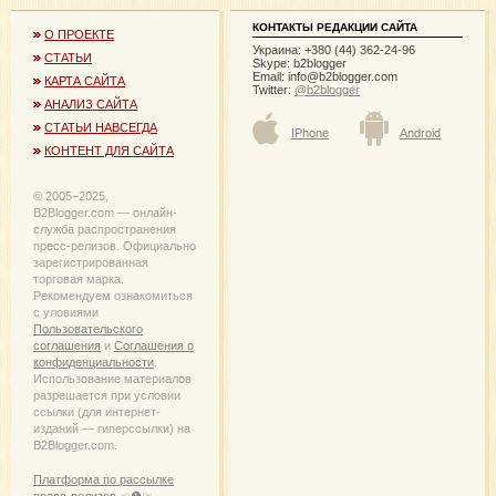
КОНТАКТЫ РЕДАКЦИИ САЙТА
О ПРОЕКТЕ
Украина: +380 (44) 362-24-96
СТАТЬИ
Skype: b2blogger
Email:
info@b2blogger.com
КАРТА САЙТА
Twitter:
@b2blogger
АНАЛИЗ САЙТА
СТАТЬИ НАВСЕГДА
IPhone
Android
КОНТЕНТ ДЛЯ САЙТА
© 2005−2025,
B2Blogger.com — онлайн-
служба распространения
пресс-релизов. Официально
зарегистрированная
торговая марка.
Рекомендуем ознакомиться
с уловиями
Пользовательского
соглашения
и
Соглашения о
конфиденциальности
.
Использование материалов
разрешается при условии
ссылки (для интернет-
изданий — гиперссылки) на
B2Blogger.com.
Платформа по рассылке
пресс-релизов ☜❶☞