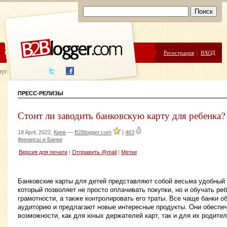
ЦЕНЫ
ПОМОЩЬ
Регистрация
|
ВХОД
луги написания
ПРЕСС-РЕЛИЗЫ
Стоит ли заводить банковскую карту для ребенка?
18 April, 2022,
Киев
—
B2Blogger.com
|
463
Финансы и Банки
Версия для печати
|
Отправить @mail
|
Метки
Банковские карты для детей представляют собой весьма удобный
который позволяет не просто оплачивать покупки, но и обучать р
грамотности, а также контролировать его траты. Все чаще банки 
аудиторию и предлагают новые интересные продукты. Они обеспе
возможности, как для юных держателей карт, так и для их родител