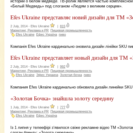
истории о белом медведе. ТВ-ролик является частью комплексно
«Белый Медведь» под слоганом «Людям з великим серцем».
Efes Ukraine представляє новий дизайн для ТМ «З
2 July, 2014 -
Efes Ukraine
|
815
Маркетинг, Реклама и PR
Пищевая промышленность
Efes Ukraine
Ефес Україна
пиво
Компанія Efes Ukraine кардинально оновила дизайн лінійки SKU пи
Efes Ukraine представляет новый дизайн для ТМ 
2 July, 2014 -
Efes Ukraine
|
992
Маркетинг, Реклама и PR
Пищевая промышленность
Efes Ukraine
Эфес Украина
Золотая бочка
пиво
Компания Efes Ukraine кардинально обновила дизайн линейки SKU
«Золотая Бочка» знайшла золоту середину
1 July, 2014 -
Efes Ukraine
|
777
Маркетинг, Реклама и PR
Пищевая промышленность
Efes Ukraine
Ефес Україна
Із 1 липня у телеефірі з‘явилося свіже рекламне відео ТМ «Золот
слоган бренду: «Золота середина».