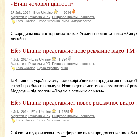
«Вічні чоловічі цінності»
17 July, 2014 -
Efes Ukraine
|
1034
Маркетинг, Реклама и PR
Пищевая промышленность
Efes Ukraine
Эфес Украина
пиво
Жигулевское
С середины июля в торговых точках Украины появится пиво «Жигу
дизайне.
Efes Ukraine представляє нове рекламне відео Т
4 July, 2014 -
Efes Ukraine
|
794
Маркетинг, Реклама и PR
Пищевая промышленность
Efes Ukraine
Ефес Україна
пиво
Із 4 липня в українському телеефірі з‘явиться продовження вподо
історії про білого ведмедя. Нове відео є частиною комплексної ре
Медведь» під гаслом «Людям з великим серцем».
Efes Ukraine представляет новое рекламное виде
4 July, 2014 -
Efes Ukraine
|
1355
Маркетинг, Реклама и PR
Пищевая промышленность
Efes Ukraine
Эфес Украина
пиво
С 4 июля в украинском телеэфире появится продолжение полюби