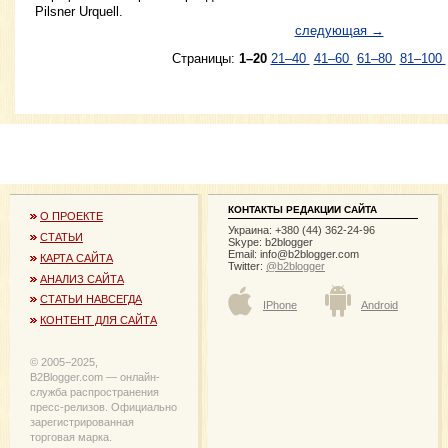
Pilsner Urquell.
следующая →
Страницы:
1–20
21–40
41–60
61–80
81–100
КОНТАКТЫ РЕДАКЦИИ САЙТА
О ПРОЕКТЕ
Украина: +380 (44) 362-24-96
СТАТЬИ
Skype: b2blogger
Email:
info@b2blogger.com
КАРТА САЙТА
Twitter:
@b2blogger
АНАЛИЗ САЙТА
СТАТЬИ НАВСЕГДА
IPhone
Android
КОНТЕНТ ДЛЯ САЙТА
© 2005−2025,
B2Blogger.com — онлайн-
служба распространения
пресс-релизов. Официально
зарегистрированная
торговая марка.