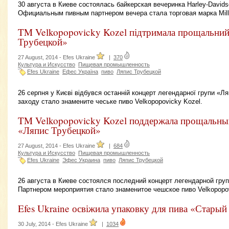
30 августа в Киеве состоялась байкерская вечеринка Harley-Davids
Официальным пивным партнером вечера стала торговая марка Mille
TM Velkopopovicky Kozel підтримала прощальний
Трубецкой»
27 August, 2014 -
Efes Ukraine
|
370
Культура и Искусство
Пищевая промышленность
Efes Ukraine
Ефес Україна
пиво
Ляпис Трубецкой
26 серпня у Києві відбувся останній концерт легендарної групи «Л
заходу стало знамените чеське пиво Velkopopovicky Kozel.
TM Velkopopovicky Kozel поддержала прощальны
«Ляпис Трубецкой»
27 August, 2014 -
Efes Ukraine
|
684
Культура и Искусство
Пищевая промышленность
Efes Ukraine
Эфес Украина
пиво
Ляпис Трубецкой
26 августа в Киеве состоялся последний концерт легендарной гру
Партнером мероприятия стало знаменитое чешское пиво Velkopopov
Efes Ukraine освіжила упаковку для пива «Стары
30 July, 2014 -
Efes Ukraine
|
1034