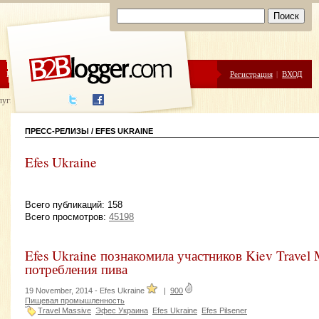
ЦЕНЫ
ПОМОЩЬ
Регистрация
|
ВХОД
луги написания
ПРЕСС-РЕЛИЗЫ / EFES UKRAINE
Efes Ukraine
Всего публикаций: 158
Всего просмотров:
45198
Efes Ukraine познакомила участников Kiev Travel 
потребления пива
19 November, 2014 -
Efes Ukraine
|
900
Пищевая промышленность
Travel Massive
Эфес Украина
Efes Ukraine
Efes Pilsener