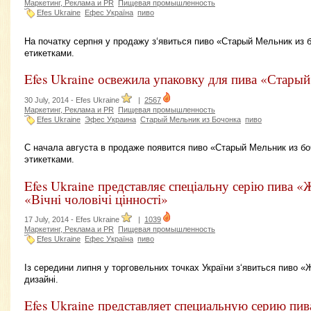
Маркетинг, Реклама и PR
Пищевая промышленность
Efes Ukraine
Ефес Україна
пиво
На початку серпня у продажу з‘явиться пиво «Старый Мельник из 
етикетками.
Efes Ukraine освежила упаковку для пива «Стары
30 July, 2014 -
Efes Ukraine
|
2567
Маркетинг, Реклама и PR
Пищевая промышленность
Efes Ukraine
Эфес Украина
Старый Мельник из Бочонка
пиво
С начала августа в продаже появится пиво «Старый Мельник из б
этикетками.
Efes Ukraine представляє спеціальну серію пива «
«Вічні чоловічі цінності»
17 July, 2014 -
Efes Ukraine
|
1039
Маркетинг, Реклама и PR
Пищевая промышленность
Efes Ukraine
Ефес Україна
пиво
Із середини липня у торговельних точках України з‘явиться пиво «
дизайні.
Efes Ukraine представляет специальную серию пи