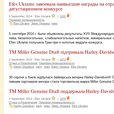
Efes Ukraine завоевала наивысшие награды на отр
дегустационном конкурсе
5 September, 2014 -
Efes Ukraine
|
1431
Пищевая промышленность
Efes Ukraine
Эфес Украина
пиво
5 сентября 2014 г. были объявлены результаты XVII Международно
пива, безалкогольных, слабоалкогольных напитков, минеральных 
Efes Ukraine получила Гран-при и золотые медали конкурса.
TM Miller Genuine Draft підтримала Harley-Davids
3 September, 2014 -
Efes Ukraine
|
1072
Отдых и Развлечения
Пищевая промышленность
Harley-Davidson
party
пиво
Ефес Україна
Efes Ukraine
30 серпня у Києві відбулася байкерська вечірка Harley-Davidson® 
пивним партнером вечора стала торговельна марка Miller Genuine D
TM Miller Genuine Draft поддержала Harley-David
3 September, 2014 -
Efes Ukraine
|
1076
Отдых и Развлечения
Пищевая промышленность
Harley-Davidson
party
пиво
Эфес Украина
Efes Ukraine