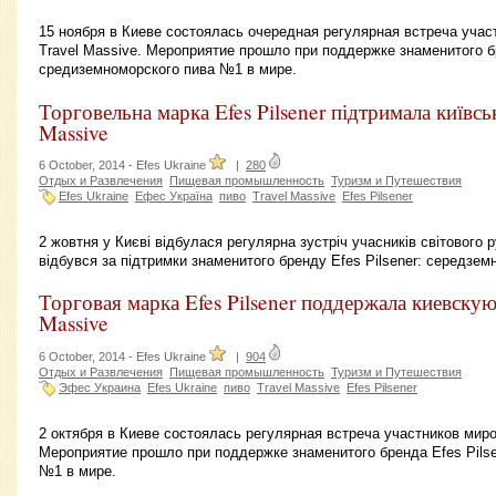
15 ноября в Киеве состоялась очередная регулярная встреча уча
Travel Massive. Мероприятие прошло при поддержке знаменитого бр
средиземноморского пива №1 в мире.
Торговельна марка Efes Pilsener підтримала київськ
Massive
6 October, 2014 -
Efes Ukraine
|
280
Отдых и Развлечения
Пищевая промышленность
Туризм и Путешествия
Efes Ukraine
Ефес Україна
пиво
Travel Massive
Efes Pilsener
2 жовтня у Києві відбулася регулярна зустріч учасників світового р
відбувся за підтримки знаменитого бренду Efes Pilsener: середзем
Торговая марка Efes Pilsener поддержала киевскую
Massive
6 October, 2014 -
Efes Ukraine
|
904
Отдых и Развлечения
Пищевая промышленность
Туризм и Путешествия
Эфес Украина
Efes Ukraine
пиво
Travel Massive
Efes Pilsener
2 октября в Киеве состоялась регулярная встреча участников миро
Мероприятие прошло при поддержке знаменитого бренда Efes Pils
№1 в мире.