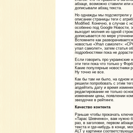
абзаце, возможно ставили или 
дописывали абзац текста.
Но однажды мы подсмотрели у H
описании страницы теги с атриб
Modified. Конечно, в случае с 
особенно под Google Новости, э
выходит молния из одной строк
дописывается по мере уточнени
Вспомните как разворачиваетс
новостью «Упал самолет»: «СР
упал самолет», затем статья о
подробностями пока не дорасте
Если говорить про украинские 
эти теги пока что только у Фор
Какие популярные новостники р
Ну точно не все.
Как бы там ни было, на одном 
решили попробовать с этим те
апдейтить дату и время измене
редактировании не только основ
изменении цены, появлении ком
звездочке в рейтинге.
Качество контента
Раньше чтобы прокачать ключе
«Тарас Шевченко», вам нужно б
раз, в заголовке, первом абзац
текста и где-нибудь в конце, м
ALT у картинки соответствующи