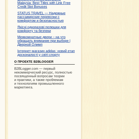
Malaysia: Best Titles with Link Free
Credit Slot Bonuses
STATUS TRAVEL — Надежные
пассажирские перевозки с
комфортом и безопасностью
Якісні одноразові пелюшки для
комфорту та безпеки
Межкомнатные двери – на что
обращать внимание при выборе |
Дверной Олимп
Інтернет-магазин adidas: новий етап
досконалості у світі спорту
О ПРОЕКТЕ B2BLOGGER
B2BLogger.com — первый
некоммерческий ресурс, полностью
посвященный вопросам теории
и практики, а также проблемам
и технологиям промышленного
маркетинга.