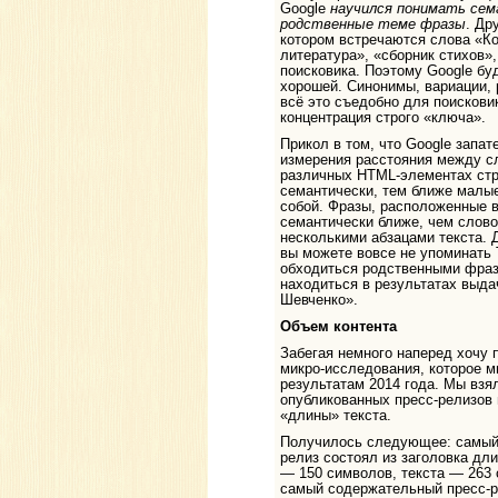
Google
научился понимать сем
родственные теме фразы
. Др
котором встречаются слова «Ко
литература», «сборник стихов»
поисковика. Поэтому Google бу
хорошей. Синонимы, вариации,
всё это съедобно для поискови
концентрация строго «ключа».
Прикол в том, что Google запа
измерения расстояния между с
различных HTML-элементах стр
семантически, тем ближе малы
собой. Фразы, расположенные 
семантически ближе, чем слов
несколькими абзацами текста. 
вы можете вовсе не упоминать 
обходиться родственными фраз
находиться в результатах выда
Шевченко».
Объем контента
Забегая немного наперед хочу 
микро-исследования, которое м
результатам 2014 года. Мы взя
опубликованных пресс-релизов 
«длины» текста.
Получилось следующее: самый
релиз состоял из заголовка дл
— 150 символов, текста — 263 
самый содержательный пресс-р