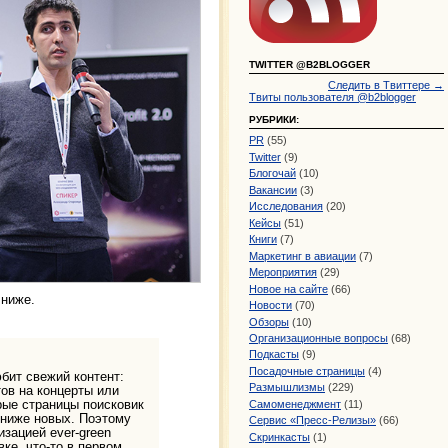
TWITTER @B2BLOGGER
Следить в Твиттере →
Твиты пользователя @b2blogger
РУБРИКИ:
PR
(55)
Twitter
(9)
Блогочай
(10)
Вакансии
(3)
Исследования
(20)
Кейсы
(51)
Книги
(7)
Маркетинг в авиации
(7)
Мероприятия
(29)
Новое на сайте
(66)
 ниже.
Новости
(70)
Обзоры
(10)
Организационные вопросы
(68)
Подкасты
(9)
Посадочные страницы
(4)
бит свежий контент:
Размышлизмы
(229)
тов на концерты или
рые страницы поисковик
Самоменеджмент
(11)
 ниже новых. Поэтому
Сервис «Пресс-Релизы»
(66)
зацией ever-green
Скринкасты
(1)
вке, что-то в первом