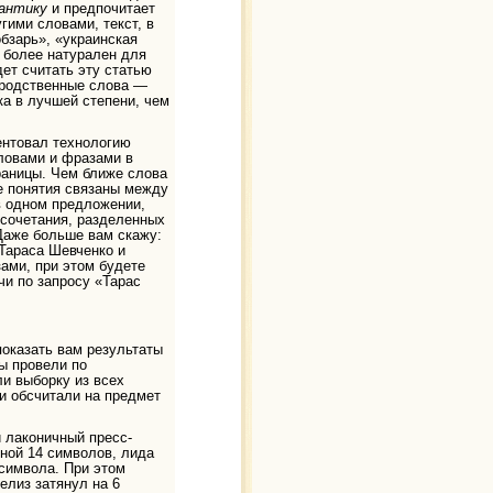
антику
и предпочитает
угими словами, текст, в
бзарь», «украинская
, более натурален для
дет считать эту статью
 родственные слова —
ка в лучшей степени, чем
тентовал технологию
ловами и фразами в
аницы. Чем ближе слова
е понятия связаны между
в одном предложении,
осочетания, разделенных
Даже больше вам скажу:
Тараса Шевченко и
ами, при этом будете
чи по запросу «Тарас
показать вам результаты
ы провели по
ли выборку из всех
и обсчитали на предмет
 лаконичный пресс-
иной 14 символов, лида
символа. При этом
елиз затянул на 6