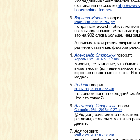
Исследование Searchmetrics тоже
скачивания по ссылке
http://www.
base/ranking-factors/
Борисов Михаил
говорит:
Март 28th, 2016 в 1:57 pm
По данным Searchmetrics, контент
показывался выше остальных стра
это на 902 слова больше, чем за
А почему такой резкий разрыв и 
размера статьи как фактора ранж
Александр Сторожук
говорит:
Апрель 18th, 2016 в 9:57 am
Михаил, есть мнение, что ёмкие 
виральности (их чаще лайкают и ш
короткие новостные сюжеты. И эт
модель.
Родион
говорит:
Июнь 7th, 2016 в 2:38 am
Не совсем понял последний слай
Что это такое?)
Александр Сторожук
говорит:
Сентябрь 16th, 2016 в 9:27 am
@Родион, речь идет о показателе
рекламы; если бы эту статью раз
деньги.
Ася
говорит:
Май 23rd, 2017 в 7:33 am
Если вы любите читать, советую 