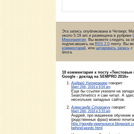
Эта запись опубликована в Четверг, Ма
около 5:19 am и размещена в рубрики
Мероприятия
. Вы можете следить за о
подписавшись на
RSS 2.0
ленту. Вы м
комментарий
, или
цитировать запись
с 
блога.
10 комментария к посту «Текстовые
Google - доклад на SEMPRO 2016»
Андрей Унтерзегер
говорит:
Март 24th, 2016 в 8:04 am
Еще бы ссылки указали на западн
Searchmetrics я сам читал. А зде
нескольких западных сайтов.
Александр Сторожук
говорит:
Март 26th, 2016 в 5:33 am
Андрей, про машинное обучение 
(родственных фраз) можно почита
http://google-opensource.blogspot.
behind-words.html