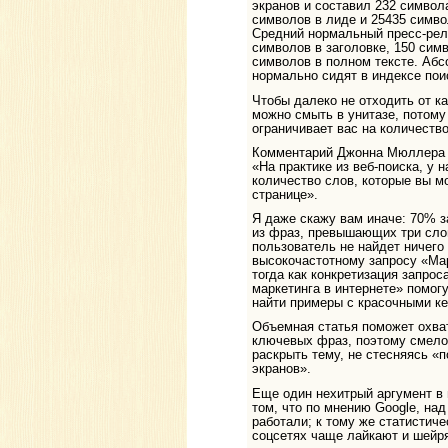
экранов и составил 232 символа
символов в лиде и 25435 симво
Средний нормальный пресс-рел
символов в заголовке, 150 сим
символов в полном тексте. Абс
нормально сидят в индексе пои
Чтобы далеко не отходить от к
можно смыть в унитазе, потому 
ограничивает вас на количество
Комментарий Джонна Мюллера 
«На практике из веб-поиска, у н
количество слов, которые вы м
странице».
Я даже скажу вам иначе: 70% з
из фраз, превышающих три слов
пользователь не найдет ничего 
высокочастотному запросу «Ма
тогда как конкретизация запро
маркетинга в интернете» помогу
найти примеры с красочными к
Объемная статья поможет охва
ключевых фраз, поэтому смело
раскрыть тему, не стесняясь «п
экранов».
Еще один нехитрый аргумент в 
том, что по мнению Google, над
работали; к тому же статистиче
соцсетях чаще лайкают и шейр