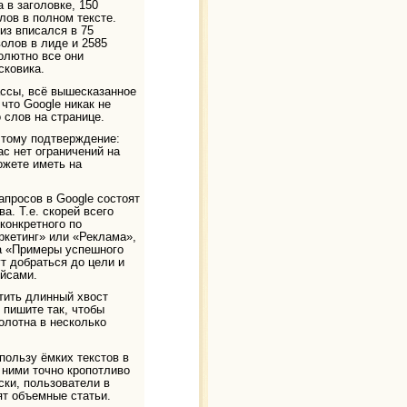
 в заголовке, 150
лов в полном тексте.
из вписался в 75
волов в лиде и 2585
олютно все они
сковика.
ассы, всё вышесказанное
что Google никак не
 слов на странице.
тому подтверждение:
ас нет ограничений на
ожете иметь на
апросов в Google состоят
а. Т.е. скорей всего
конкретного по
ркетинг» или «Реклама»,
са «Примеры успешного
т добраться до цели и
ейсами.
тить длинный хвост
 пишите так, чтобы
олотна в несколько
пользу ёмких текстов в
 ними точно кропотливо
ски, пользователи в
ят объемные статьи.