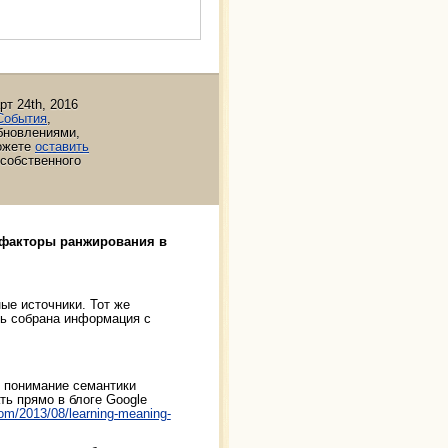
рт 24th, 2016
События
,
бновлениями,
ожете
оставить
собственного
 факторы ранжирования в
ые источники. Тот же
сь собрана информация с
и понимание семантики
ть прямо в блоге Google
com/2013/08/learning-meaning-