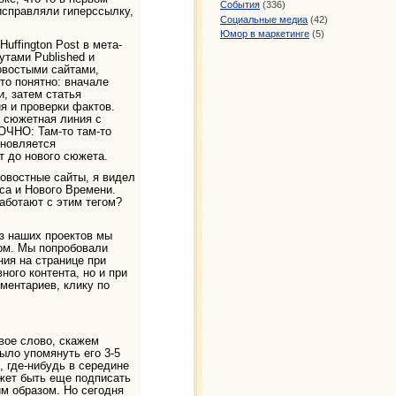
События
(336)
исправляли гиперссылку,
Социальные медиа
(42)
Юмор в маркетинге
(5)
uffington Post в мета-
утами Published и
новостыми сайтами,
то понятно: вначале
и, затем статья
я и проверки фактов.
я сюжетная линия с
ОЧНО: Там-то там-то
бновляется
т до нового сюжета.
новостные сайты, я видел
бса и Нового Времени.
аботают с этим тегом?
из наших проектов мы
гом. Мы попробовали
ния на странице при
ного контента, но и при
ментариев, клику по
вое слово, скажем
ыло упомянуть его 3-5
е, где-нибудь в середине
ожет быть еще подписать
м образом. Но сегодня