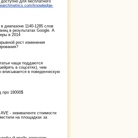
 доступно для бесплатного
searchmetrics.com/knowledge-
 в диапазоне 1140-1285 слов
ниц в результатах Google. А
меры в 2014
взрывной рост изменения
ирования?
статьи чаще поддаются
ейрять в соцсетях), чем
о вписывается в поведенческую
д про 18000$
 AVE - эквиваленте стоимости
местили на площадках за
удобный прайс-агрегатор -