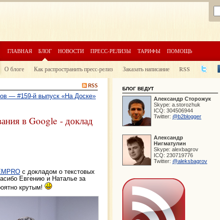
ГЛАВНАЯ
БЛОГ
НОВОСТИ
ПРЕСС-РЕЛИЗЫ
ТАРИФЫ
ПОМОЩЬ
О блоге
Как распространить пресс-релиз
Заказать написание
RSS
БЛОГ ВЕДУТ
зов — #159-й выпуск «На Доске»
Александр
Сторожук
Skype:
a.storozhuk
ICQ:
304506944
Twitter:
@b2blogger
ания в Google - доклад
Александр
Нигматулин
Skype:
alexbagrov
ICQ:
230719776
Twitter:
@aleksbagrov
EMPRO
с докладом о текстовых
асибо Евгению и Наталье за
роятно крутым!