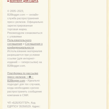
КОНТЕНТ ДЛЯ САЙТА
© 2005−2023,
B2Blogger.com — онлайн-
служба распространения
пресс-релизов. Официально
зарегистрированная
торговая марка.
Рекомендуем ознакомиться
с уловиями
Пользовательского
соглашения
и
Соглашения о
конфиденциальности
.
Использование материалов
разрешается при условии
ссылки (для интернет-
изданий — гиперссылки) на
B2Blogger.com.
Платформа по рассылке
пресс-релизов ☜❶☞
B2Blogger.com
› Идеально
подходит для тех случаев,
когда необходимо срочно
распространить сообщение
компании в СМИ.
ЧП «Б2БЛОГГЕР», Код
ЕДРПОУ 35356529. Адрес: