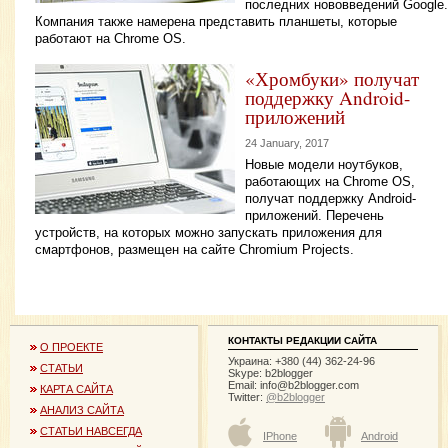
последних нововведений Google.
Компания также намерена представить планшеты, которые
работают на Chrome OS.
«Хромбуки» получат
поддержку Android-
приложений
24 January, 2017
Новые модели ноутбуков,
работающих на Chrome OS,
получат поддержку Android-
приложений. Перечень
устройств, на которых можно запускать приложения для
смартфонов, размещен на сайте Chromium Projects.
КОНТАКТЫ РЕДАКЦИИ САЙТА
О ПРОЕКТЕ
Украина: +380 (44) 362-24-96
СТАТЬИ
Skype: b2blogger
Email:
info@b2blogger.com
КАРТА САЙТА
Twitter:
@b2blogger
АНАЛИЗ САЙТА
СТАТЬИ НАВСЕГДА
IPhone
Android