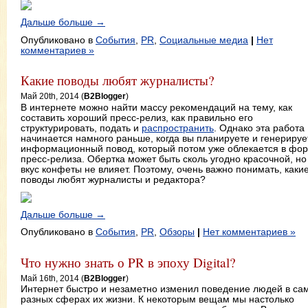
Дальше больше →
Опубликовано в
События
,
PR
,
Социальные медиа
|
Нет
комментариев »
Какие поводы любят журналисты?
Май 20th, 2014 (
B2Blogger
)
В интернете можно найти массу рекомендаций на тему, как
составить хороший пресс-релиз, как правильно его
структурировать, подать и
распространить
. Однако эта работа
начинается намного раньше, когда вы планируете и генерируе
информационный повод, который потом уже облекается в фо
пресс-релиза. Обертка может быть сколь угодно красочной, но
вкус конфеты не влияет. Поэтому, очень важно понимать, каки
поводы любят журналисты и редактора?
Дальше больше →
Опубликовано в
События
,
PR
,
Обзоры
|
Нет комментариев »
Что нужно знать о PR в эпоху Digital?
Май 16th, 2014 (
B2Blogger
)
Интернет быстро и незаметно изменил поведение людей в са
разных сферах их жизни. К некоторым вещам мы настолько