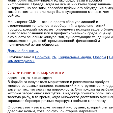
мониторинг ограничивался только средствами массовой
информации. Правда, тогда не все из них были представлены 
интернете, но все-таки, способов публичного обсуждения в ме
какой-то компании или лица было существенно меньше, чем
сейчас.
Мониторинг СМИ — это не просто сбор упоминаний и
отслеживание тональности сообщений, а довольно тонкий
процесс, который позволяет определять позиции вашего бизн
в массовом сознании или в профессиональной среде, оценку
активности основных конкурентов, существующие тенденции и
зависимости в деловой, промышленной, финансовой и
политической жизни общества.
Дальше больше →
Опубликовано в
События
,
PR
,
Социальные медиа
,
Обзоры
|
Не
комментариев »
Сторителлинг в маркетинге
Апрель 17th, 2014 (
B2Blogger
)
В борьбе за покупателя маркетологи и рекламщики пробуют
множество разных каналов, технологий и инструментов, иногд
замечая тех, что лежат на поверхности. Они похожи на рыбако
которые забрасывают поглубже, в надежде поймать большую 
толстую рыбу, в то время, когда множество достаточно вкусных
карасиков бороздят речные маршруты поближе к поплавку.
Сторителлинг - это маркетинговый инструмент, который считае
довольно новым, хотя, по сути, он старше маркетинга.