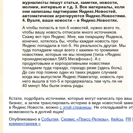
журналисты пишут статьи, заметки, новости,
молнии, интервью и т.д. 3. Все материалы, если
они написаны партнерами Яндекс.Новостей,
автоматически агрегируются Яндекс.Новостями.
4. Вуаля, ваши новости – в Яндекс.Новостях.
А чтобы попасть в топ-5 новостей, нужно всего то,
чтобы вашу новость отписали много источников.
Скажу вот про Яндекс. Мне, как пиарщику Яндекса,
конечно, хотелось бы, чтобы каждая новость про
Яндекс попадала в топ-5. Но реальность другая. Мы
туда попадаем чаще всего с какими-то громкими
новостями, которые не мы генерим (типа «Яндекс
проиндексировал SMS Мегафона»). А с
продуктовыми и корпоративными новостями
попадаем туда гораздо, гораздо реже (здесь боль).
До сих пор помню один из таких редких случаев:
когда мы выпустили Яндекс.Навигатор, новость про
него вышла в топ-5 и продержалась там чуть ли не
40 минут. Мы были очень рады.
Кстати, подобрать источники, которые могут написать про ваш
бизнес, а затем транслировать историю в виде новостной заме
в Яндекс.Новости, можно
с этой страницы
. Не откладывайте эт
возможность в долгий ящик!
Опубликовано в
События
,
Сервис «Пресс-Релизы»
,
Кейсы
,
PR
комментариев »