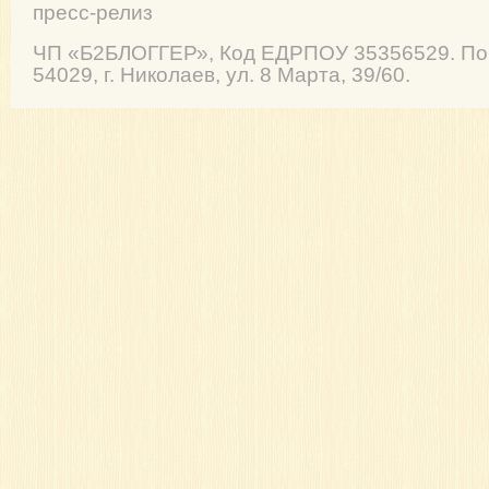
пресс-релиз
ЧП
«Б2БЛОГГЕР»
, Код ЕДРПОУ 35356529. По
54029
,
г. Николаев
,
ул. 8 Марта, 39/60
.