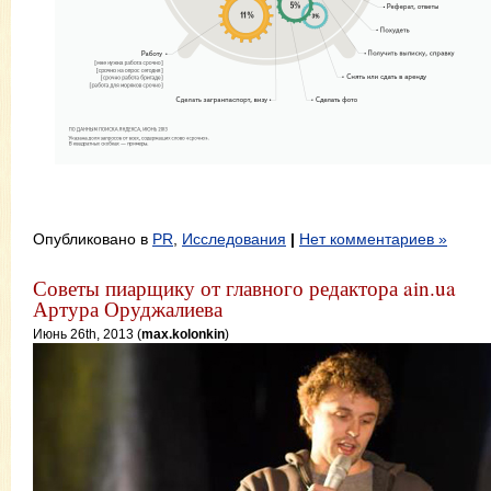
Опубликовано в
PR
,
Исследования
|
Нет комментариев »
Советы пиарщику от главного редактора ain.ua
Артура Оруджалиева
Июнь 26th, 2013 (
max.kolonkin
)