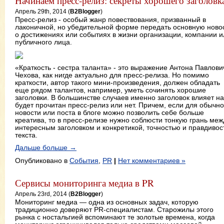
Начинаем пресс-релиз: секреты хорошего заголовк
Апрель 29th, 2014 (
B2Blogger
)
Пресс-релиз - особый жанр повествования, призванный в
лаконичной, но убедительной форме передать основную ново
о достижениях или событиях в жизни организации, компании и
публичного лица.
«Краткость - сестра таланта» - это выражение Антона Павлови
Чехова, как нигде актуально для пресс-релиза. Но помимо
краткости, автор такого мини-произведения, должен обладать
еще рядом талантов, например, уметь сочинять хорошие
заголовки. В большинстве случаев именно заголовок влияет на
будет прочитан пресс-релиз или нет. Причем, если для обычн
новости или поста в блоге можно позволить себе больше
креатива, то в пресс-релизе нужно соблюсти тонкую грань меж
интересным заголовком и конкретикой, точностью и правдиво
текста.
Дальше больше →
Опубликовано в
События
,
PR
|
Нет комментариев »
Сервисы мониторинга медиа в PR
Апрель 23rd, 2014 (
B2Blogger
)
Мониторинг медиа — одна из основных задач, которую
традиционно доверяют PR-специалистам. Старожилы этого
рынка с ностальгией вспоминают те золотые времена, когда