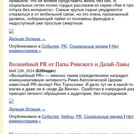
привыкли, что не можем представить жизнь без них. В
социальных сетях полно гордых рассказов из серии «Как я пр
отпуск без интернета». Самые крутые парни умудряются
отказаться и от мобильной связи, но это очень прокачанный
уровень, собирающий лайки от половины френдов и
недоступный уже простым смертным.
Дальше больше →
Опубликовано в
События
,
PR
,
Социальные медиа
|
Нет
комментариев »
Волшебный PR от Папы Римского и Далай-Ламы
Май 12th, 2014 (
B2Blogger
)
«Волшебный PR» — именно таким определением наградил
коммуникативную активность Римо-Католической Церкви
известный PR-эксперт Рон Тороссиан. И дело тут не в какой-то
магии и даже не в «коде Да Винчи». Сработал в очередной раз
принцип личного обращения к аудитории, без посредников.
Дальше больше →
Опубликовано в
События
,
Кейсы
,
PR
,
Социальные медиа
|
Нет
комментариев »