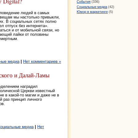
 Digital?
События
(336)
Социальные медиа
(42)
Юмор в маркетинге
(5)
 поведение людей в самых
 вещам мы настолько привыкли,
их. В социальных сетях полно
ел отпуск без интернета».
ться и от мобильной связи, но
рающий лайки от половины
смертным.
ные медиа
|
Нет комментариев »
кого и Далай-Ламы
еделением наградил
олической Церкви известный
не в какой-то магии и даже не в
й раз принцип личного
ов.
оциальные медиа
|
Нет