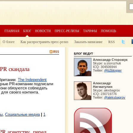
ГЛАВНАЯ
БЛОГ
НОВОСТИ
ПРЕСС-РЕЛИЗЫ
ТАРИФЫ
ПОМОЩЬ
О блоге
Как распространить пресс-релиз
Заказать написание
RSS
БЛОГ ВЕДУТ
Александр
Сторожук
Skype:
a.storozhuk
ICQ:
304506944
 PR скандала
Twitter:
@b2blogger
британии.
The Independent
Александр
дные PR-компании подписали
Нигматулин
 они обязуются соблюдать
Skype:
alexbagrov
для своего контента.
ICQ:
230719776
Twitter:
@aleksbagrov
мы
,
Социальные медиа
|
1
R агентству, перед