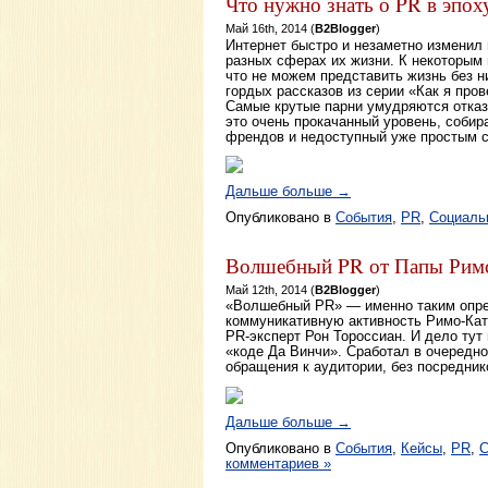
Что нужно знать о PR в эпоху
Май 16th, 2014 (
B2Blogger
)
Интернет быстро и незаметно изменил
разных сферах их жизни. К некоторым
что не можем представить жизнь без н
гордых рассказов из серии «Как я пров
Самые крутые парни умудряются отказа
это очень прокачанный уровень, соби
френдов и недоступный уже простым 
Дальше больше →
Опубликовано в
События
,
PR
,
Социаль
Волшебный PR от Папы Римс
Май 12th, 2014 (
B2Blogger
)
«Волшебный PR» — именно таким опр
коммуникативную активность Римо-Кат
PR-эксперт Рон Тороссиан. И дело тут 
«коде Да Винчи». Сработал в очередно
обращения к аудитории, без посредник
Дальше больше →
Опубликовано в
События
,
Кейсы
,
PR
,
С
комментариев »