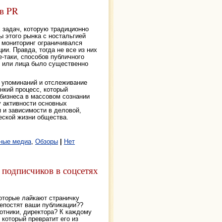
в PR
 задач, которую традиционно
 этого рынка с ностальгией
 мониторинг ограничивался
и. Правда, тогда не все из них
е-таки, способов публичного
и или лица было существенно
 упоминаний и отслеживание
нкий процесс, который
 бизнеса в массовом сознании
у активности основных
 и зависимости в деловой,
еской жизни общества.
ные медиа
,
Обзоры
|
Нет
 подписчиков в соцсетях
оторые лайкают страничку
репостят ваши публикации??
отники, директора? К каждому
 который превратит его из