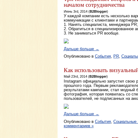
началом сотрудничества
Июнь 3rd, 2014 (
B2Blogger
)
У каждой компании есть несколько вар
коммуникации с клиентами и партнера
1. Нанять специалиста, менеджера PR;
2. Обратиться в специализированное а
3. Не заниматься PR вообще.
Дальше больше →
Опубликовано в
События
,
PR
,
Социаль
Как использовать визуальный
Май 23rd, 2014 (
B2Blogger
)
Instagram официально запустил свою 
прошлого года. Первым рекламодател
результатами кампании, стал модный б
фотография, которая появилась со спе
пользователей, не подписанных на акк
Дальше больше →
Опубликовано в
События
,
Социальные
комментариев »