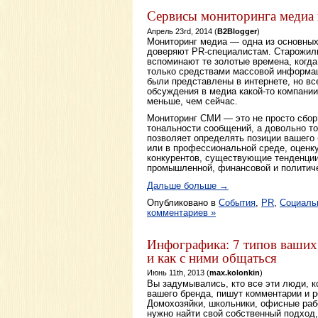
Сервисы мониторинга медиа 
Апрель 23rd, 2014 (
B2Blogger
)
Мониторинг медиа — одна из основных
доверяют PR-специалистам. Старожилы
вспоминают те золотые времена, когда
только средствами массовой информаци
были представлены в интернете, но вс
обсуждения в медиа какой-то компани
меньше, чем сейчас.
Мониторинг СМИ — это не просто сбор
тональности сообщений, а довольно то
позволяет определять позиции вашего
или в профессиональной среде, оценк
конкурентов, существующие тенденции
промышленной, финансовой и политич
Дальше больше →
Опубликовано в
События
,
PR
,
Социаль
комментариев »
Инфографика: 7 типов ваших
и как с ними общаться
Июнь 11th, 2013 (
max.kolonkin
)
Вы задумывались, кто все эти люди, к
вашего бренда, пишут комментарии и 
Домохозяйки, школьники, офисные раб
нужно найти свой собственный подход,