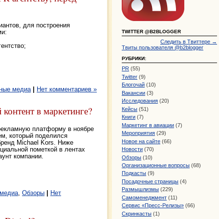
иантов, для построения
ми:
TWITTER @B2BLOGGER
Следить в Твиттере →
гентство;
Твиты пользователя @b2blogger
РУБРИКИ:
PR
(55)
Twitter
(9)
Блогочай
(10)
ные медиа
|
Нет комментариев »
Вакансии
(3)
Исследования
(20)
 контент в маркетинге?
Кейсы
(51)
Книги
(7)
Маркетинг в авиации
(7)
рекламную платформу в ноябре
Мероприятия
(29)
ем, который поделился
Новое на сайте
(66)
ренд Michael Kors. Ниже
циальной пометкой в лентах
Новости
(70)
аунт компании.
Обзоры
(10)
Организационные вопросы
(68)
Подкасты
(9)
Посадочные страницы
(4)
Размышлизмы
(229)
 медиа
,
Обзоры
|
Нет
Самоменеджмент
(11)
Сервис «Пресс-Релизы»
(66)
Скринкасты
(1)