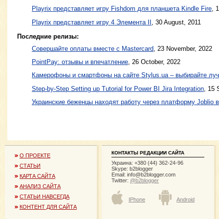
Playrix представляет игру Fishdom для планшета Kindle Fire
,
1
Playrix представляет игру 4 Элемента II
,
30 August, 2011
Последние релизы:
Совершайте оплаты вместе с Mastercard
, 23 November, 2022
PointPay: отзывы и впечатление
, 26 October, 2022
Камерофоны и смартфоны на сайте Stylus.ua – выбирайте лу
Step-by-Step Setting up Tutorial for Power BI Jira Integration
, 15 
Украинские беженцы находят работу через платформу Joblio 
КОНТАКТЫ РЕДАКЦИИ САЙТА
О ПРОЕКТЕ
Украина: +380 (44) 362-24-96
СТАТЬИ
Skype: b2blogger
Email:
info@b2blogger.com
КАРТА САЙТА
Twitter:
@b2blogger
АНАЛИЗ САЙТА
СТАТЬИ НАВСЕГДА
IPhone
Android
КОНТЕНТ ДЛЯ САЙТА