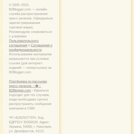
© 2005−2023,
B2Blogger.com — онлайн-
служба распространения
пресс-релизов. Официально
зарегистрированная
торговая марка.
Рекомендуем ознакомиться
с уловиями
Пользовательского
соглашения
и
Соглашения о
конфиденциальности
.
Использование материалов
разрешается при условии
ссылки (для интернет-
изданий — гиперссылки) на
B2Blogger.com.
Платформа по рассылке
пресс-релизов ☜❶☞
B2Blogger.com
› Идеально
подходит для тех случаев,
когда необходимо срочно
распространить сообщение
компании в СМИ.
ЧП «Б2БЛОГГЕР», Код
ЕДРПОУ 35356529. Адрес:
Украина, 54000, г. Николаев,
ул. Декабристов, 41/12.