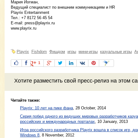
Мария Иогман,
Ведущий специалист по внешним коммуникациям и HR
Playrix Entertainment
Тел.: +7 8172 56 45 54
E-mail:
press@playrix.ru
www.playrix.ru
Playrix
Fishdom
Фишдом
игры
мини-игры
казуальные игры
А
1
Хотите разместить свой пресс-релиз на этом с
Читайте также:
Playrix: 10 лет на пике фана
,
28 October, 2014
Серия побед одного из ведущих мировых разработчиков казуал
российских и международных порталах
,
10 January, 2013
Игра российского разработчика Playrix вошла в список игр, д
Windows 8
,
8 November, 2012