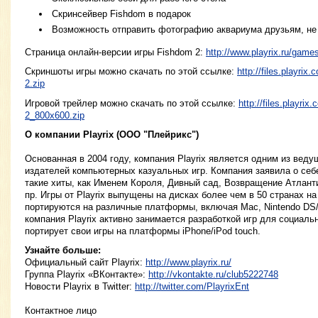
Скринсейвер Fishdom в подарок
Возможность отправить фотографию аквариума друзьям, не
Страница онлайн-версии игры Fishdom 2:
http://www.playrix.ru/game
Скриншоты игры можно скачать по этой ссылке:
http://files.playri
2.zip
Игровой трейлер можно скачать по этой ссылке:
http://files.playr
2_800x600.zip
О компании Playrix (ООО "Плейрикс")
Основанная в 2004 году, компания Playrix является одним из вед
издателей компьютерных казуальных игр. Компания заявила о себе
такие хиты, как Именем Короля, Дивный сад, Возвращение Атлан
пр. Игры от Playrix выпущены на дисках более чем в 50 странах на
портируются на различные платформы, включая Mac, Nintendo DS/W
компания Playrix активно занимается разработкой игр для социаль
портирует свои игры на платформы iPhone/iPod touch.
Узнайте больше:
Официальный сайт Playriх:
http://www.playrix.ru/
Группа Playriх «ВКонтакте»:
http://vkontakte.ru/club5222748
Новости Playrix в Twitter:
http://twitter.com/PlayrixEnt
Контактное лицо