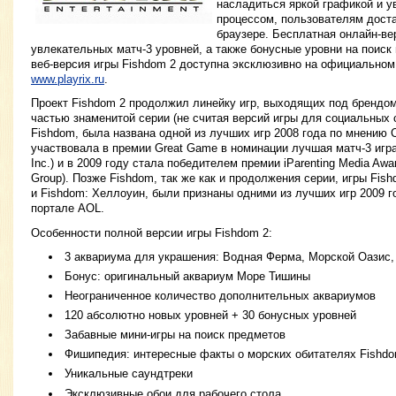
насладиться яркой графикой и 
процессом, пользователям доста
браузере. Бесплатная онлайн-ве
увлекательных матч-3 уровней, а также бонусные уровни на поиск
веб-версия игры Fishdom 2 доступна эксклюзивно на официальном
www.playrix.ru
.
Проект Fishdom 2 продолжил линейку игр, выходящих под брендом
частью знаменитой серии (не считая версий игры для социальных с
Fishdom, была названа одной из лучших игр 2008 года по мнению C
участвовала в премии Great Game в номинации лучшая матч-3 игр
Inc.) и в 2009 году стала победителем премии iParenting Media Awar
Group). Позже Fishdom, так же как и продолжения серии, игры Fi
и Fishdom: Хеллоуин, были признаны одними из лучших игр 2009 г
портале AOL.
Особенности полной версии игры Fishdom 2:
3 аквариума для украшения: Водная Ферма, Морской Оазис,
Бонус: оригинальный аквариум Море Тишины
Неограниченное количество дополнительных аквариумов
120 абсолютно новых уровней + 30 бонусных уровней
Забавные мини-игры на поиск предметов
Фишипедия: интересные факты о морских обитателях Fishd
Уникальные саундтреки
Эксклюзивные обои для рабочего стола