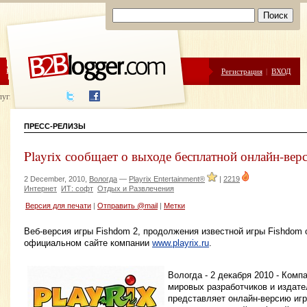
ЦЕНЫ
ПОМОЩЬ
Регистрация
|
ВХОД
луги написания
ПРЕСС-РЕЛИЗЫ
Playrix сообщает о выходе бесплатной онлайн-вер
2 December, 2010,
Вологда
—
Playrix Entertainment®
|
2219
Интернет
ИТ: софт
Отдых и Развлечения
Версия для печати
|
Отправить @mail
|
Метки
Веб-версия игры Fishdom 2, продолжения известной игры Fishdom о
официальном сайте компании
www.playrix.ru
.
Вологда - 2 декабря 2010 - Комп
мировых разработчиков и издате
представляет онлайн-версию иг