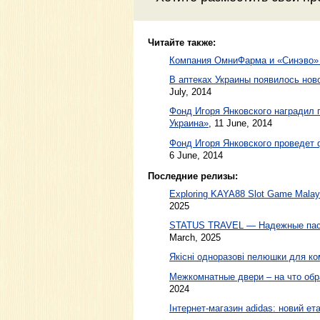
Читайте также:
Компания ОмниФарма и «Синэво»
В аптеках Украины появилось нов
July, 2014
Фонд Игоря Янковского наградил 
Украина»
,
11 June, 2014
Фонд Игоря Янковского проведет 
6 June, 2014
Последние релизы:
Exploring KAYA88 Slot Game Malaysi
2025
STATUS TRAVEL — Надежные пасс
March, 2025
Якісні одноразові пелюшки для ко
Межкомнатные двери – на что обр
2024
Інтернет-магазин adidas: новий ета