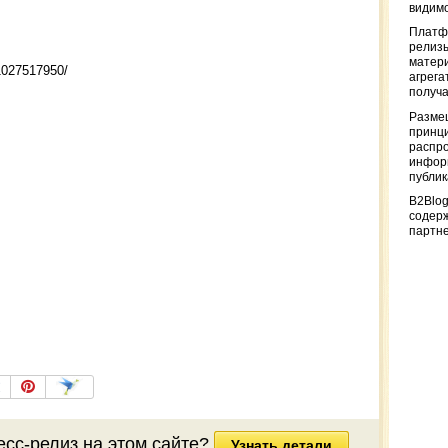
видимо
Платф
релизы
матер
1027517950/
агрега
получа
Разме
принци
распр
информ
публи
B2Blog
содер
партн
есс-релиз на этом сайте?
Узнать детали