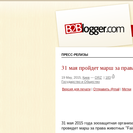
ПРЕСС-РЕЛИЗЫ
31 мая пройдет марш за пр
19 May, 2015,
Киев
—
ORZ
|
183
Государство и Общество
Версия для печати
|
Отправить @mail
|
Метки
31 мая 2015 года зоозащитная организ
проведет марш за права животных "Fair 