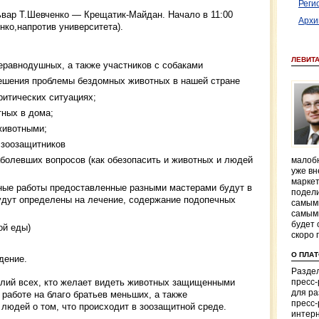
Реги
вар Т.Шевченко — Крещатик-Майдан. Начало в 11:00
Архи
нко,напротив университета).
ЛЕВИТ
еравнодушных, а также участников с собаками
ешения проблемы бездомных животных в нашей стране
ритических ситуациях;
тных в дома;
животными;
е зоозащитников
болевших вопросов (как обезопасить и животных и людей
малобю
уже вн
маркет
чные работы предоставленные разными мастерами будут в
подели
удут определены на лечение, содержание подопечных
самым
самым
будет 
ой еды)
скоро 
О ПЛА
дение.
Раздел
лий всех, кто желает видеть животных защищенными
пресс
для р
 работе на благо братьев меньших, а также
пресс-
людей о том, что происходит в зоозащитной среде.
интерн