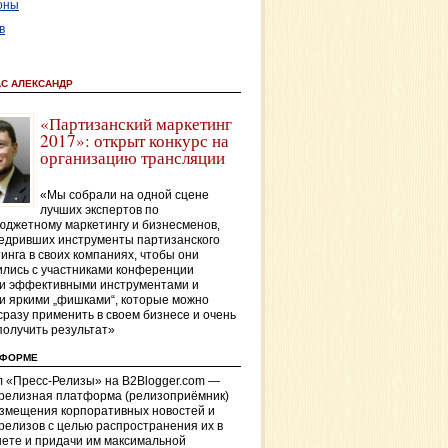
оны
в
АС АЛЕКСАНДР
«Партизанский маркетинг
2017»: открыт конкурс на
организацию трансляции
«Мы собрали на одной сцене
лучших экспертов по
джетному маркетингу и бизнесменов,
едривших инструменты партизанского
инга в своих компаниях, чтобы они
лись с участниками конференции
и эффективными инструментами и
и яркими „фишками“, которые можно
сразу применить в своем бизнесе и очень
получить результат»
ТФОРМЕ
 «Пресс-Релизы» на B2Blogger.com —
-релизная платформа (релизоприёмник)
азмещения корпоративных новостей и
релизов с целью распространения их в
ете и придачи им максимальной