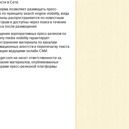
сти в Сети.
орма позволяет размещать пресс-
 по принципу search engine visibility, когда
иалы распространяются по новостным
торам и доступны через поиск в течение
са после размещения.
щение корпоративных пресс-релизов по
пу media visibility гарантирует
остранение материала по каналам
ационных агентств и перепечатку текста
кации ведущими онлайн СМИ.
ger.com не несет ответственности за
жание материалов, опубликованных
ерами пресс-релизной платформы.