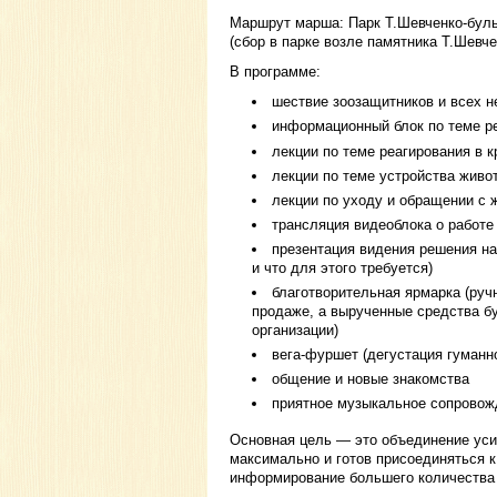
Маршрут марша: Парк Т.Шевченко-буль
(сбор в парке возле памятника Т.Шевче
В программе:
шествие зоозащитников и всех н
информационный блок по теме р
лекции по теме реагирования в к
лекции по теме устройства живо
лекции по уходу и обращении с 
трансляция видеоблока о работ
презентация видения решения на
и что для этого требуется)
благотворительная ярмарка (ру
продаже, а вырученные средства б
организации)
вега-фуршет (дегустация гуманн
общение и новые знакомства
приятное музыкальное сопровож
Основная цель — это объединение уси
максимально и готов присоединяться к
информирование большего количества 