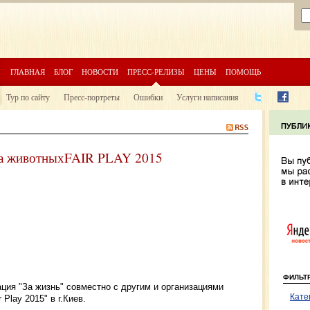
ГЛАВНАЯ
БЛОГ
НОВОСТИ
ПРЕСС-РЕЛИЗЫ
ЦЕНЫ
ПОМОЩЬ
Тур по сайту
Пресс-портреты
Ошибки
Услуги написания
ава животныхFAIR PLAY 2015
ФИЛЬТ
ация "За жизнь" совместно с другим и организациями
Кате
Play 2015" в г.Киев.