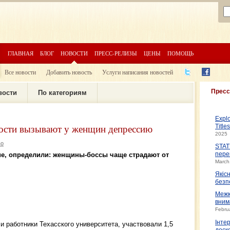
ГЛАВНАЯ
БЛОГ
НОВОСТИ
ПРЕСС-РЕЛИЗЫ
ЦЕНЫ
ПОМОЩЬ
Все новости
Добавить новость
Услуги написания новостей
Пресс
вости
По категориям
Expl
ости вызывают у женщин депрессию
Title
2025
во
STAT
ие, определили: женщины-боссы чаще страдают от
пере
March
Якіс
безп
Межк
вним
Febru
Інте
и работники Техасского университета, участвовали 1,5
доско