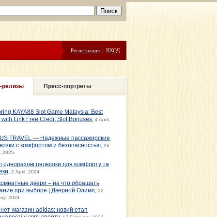
Регистрация
|
ВХОД
-релизы
Пресс-портреты
oring KAYA88 Slot Game Malaysia: Best
s with Link Free Credit Slot Bonuses
,
4 April,
US TRAVEL — Надежные пассажирские
возки с комфортом и безопасностью
,
26
, 2025
ні одноразові пелюшки для комфорту та
еки
,
2 April, 2024
омнатные двери – на что обращать
ание при выборе | Дверной Олимп
,
22
ary, 2024
рнет-магазин adidas: новий етап
налості у світі спорту
,