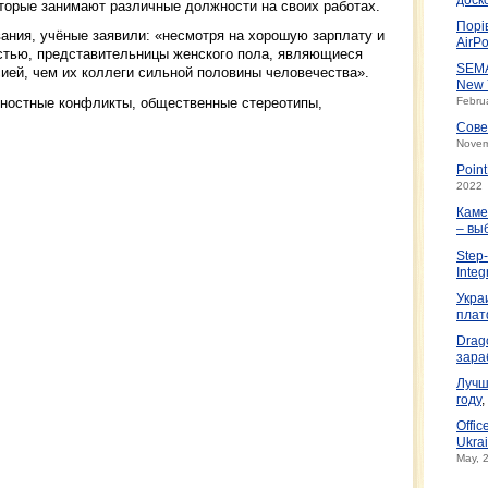
оторые занимают различные должности на своих работах.
Порі
ания, учёные заявили: «несмотря на хорошую зарплату и
AirPo
стью, представительницы женского пола, являющиеся
SEMA
ией, чем их коллеги сильной половины человечества».
New 
чностные конфликты, общественные стереотипы,
Febru
Сове
Novem
Poin
2022
Каме
– вы
Step-
Integ
Укра
плат
Drag
зара
Лучш
году
,
Offic
Ukrai
May, 