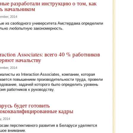
ные разработали инструкцию о том, как
ть начальником
ember, 2014
ые из свободного университета Амстердама определили
льно любопытную закономерность.
eraction Associates: всего 40 % работников
еряют начальству
ember, 2014
иалисты из Interaction Associates, компании, которая
мается повышением производительности труда, провели
едование, задачей которого было определить уровень
рия работников к руководству.
арусь будет готовить
ококвалифицированные кадры
y, 2014
осам перспективного развития в Беларуси уделяется
шое внимание.