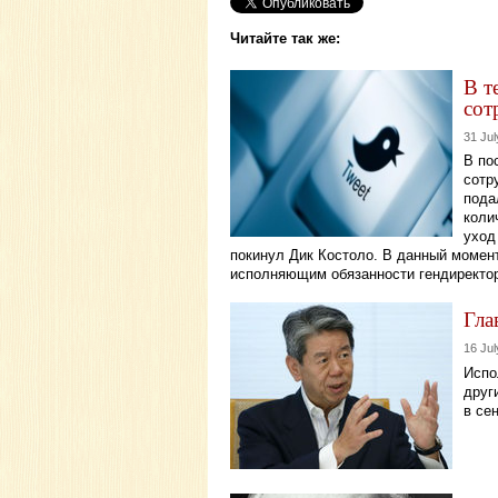
Читайте так же:
В т
сот
31 Jul
В по
сотр
пода
коли
уход
покинул Дик Костоло. В данный момент
исполняющим обязанности гендиректора
Гла
16 Jul
Испо
друг
в се