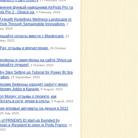
17 February, 2024
вняння функцій навушників AirPods Pro та
ds Pro 2 - iSpace.ua
,
5 February, 2024
 Health Redefines Wellness Landscape in
York Through Semaglutide Innovations
,
2
ary, 2024
ршайте оплаты вместе с Mastercard
,
23
ber, 2022
tPay: отзывы и впечатление
,
26 October,
рофоны и смартфоны на сайте Stylus.ua
бирайте лучшее!
,
3 October, 2022
by-Step Setting up Tutorial for Power BI Jira
ration
,
15 September, 2022
инские беженцы находят работу через
форму Joblio в Канаде
,
9 August, 2022
on Money: отзывы о проекте, как
ботать в сети, играя в слоты
,
5 August, 2022
ие игровые автоматы на деньги в 2022
25 July, 2022
e of PRNEWS.IO start-up founded by
nian e-Resident to open in Porto Franco
,
31
2022