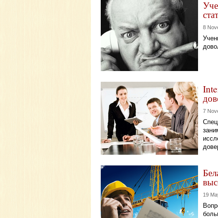
Уче
ста
8 Nov
Учен
дово
Int
дов
7 Nov
Спец
зани
иссл
дове
Бел
выс
19 Ma
Вопр
боль