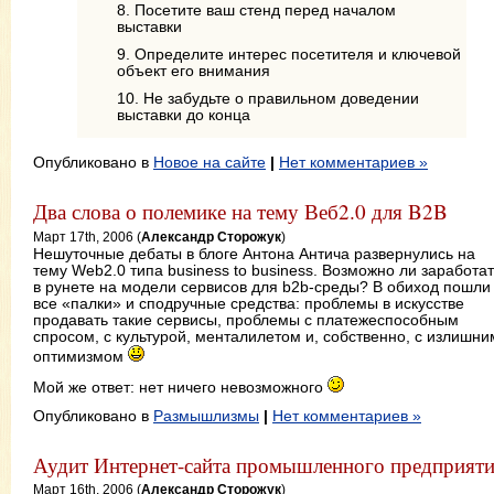
8. Посетите ваш стенд перед началом
выставки
9. Определите интерес посетителя и ключевой
объект его внимания
10. Не забудьте о правильном доведении
выставки до конца
Опубликовано в
Новое на сайте
|
Нет комментариев »
Два слова о полемике на тему Веб2.0 для B2B
Март 17th, 2006 (
Александр Сторожук
)
Нешуточные дебаты в блоге Антона Антича развернулись на
тему Web2.0 типа business to business. Возможно ли заработа
в рунете на модели сервисов для b2b-среды? В обиход пошли
все «палки» и сподручные средства: проблемы в искусстве
продавать такие сервисы, проблемы с платежеспособным
спросом, с культурой, менталилетом и, собственно, с излишни
оптимизмом
Мой же ответ: нет ничего невозможного
Опубликовано в
Размышлизмы
|
Нет комментариев »
Аудит Интернет-сайта промышленного предприят
Март 16th, 2006 (
Александр Сторожук
)