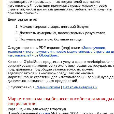
поставщиков и промышленных покупателей заставили
изготовителей продукции принимать новые маркетинговые
стратегии, чтобы достигать целевых потребителей и получать
при этом прибыль.
Если вы хотите:
1. Максимизировать маркетинговый бюджет
2. Достигать измеримых, положительных результатов
3. Получать, при этом, большие выгоды
Следует прочесть PDF-вариант (eng) книги «
Заполучение
технологичного покупателя: новые маркетинговые стратегии д
изготовителей
» от
GlobalSpec
.
Конечно, GlobalSpec продвигает услуги своего marketplace’a, ч
ориентирован на клиентов из экономики развитых государств, 
подстраиваясь под общие закономерности, можно
адаптироваться и в «новую» среду. Так что «новые
маркетинговые стратегии для изготовителей» - верный курс дл
динамично-развивающихся предприятий.
Опубликовано в
Размышлизмы
|
Нет комментариев »
Маркетолог в малом бизнесе: пособие для молоды
специалистов
Март 15th, 2006 (
Александр Сторожук
)
В опубликованной
статье
(4-й номер 2004 г., журнал Маркетоло