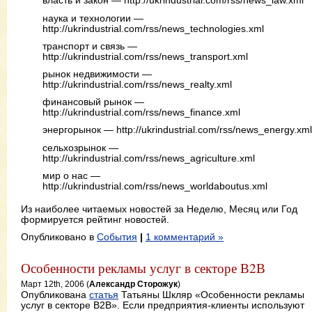
власть и закон — http://ukrindustrial.com/rss/news_law.xml
наука и технологии —
http://ukrindustrial.com/rss/news_technologies.xml
транспорт и связь —
http://ukrindustrial.com/rss/news_transport.xml
рынок недвижимости —
http://ukrindustrial.com/rss/news_realty.xml
финансовый рынок —
http://ukrindustrial.com/rss/news_finance.xml
энергорынок — http://ukrindustrial.com/rss/news_energy.xml
сельхозрынок —
http://ukrindustrial.com/rss/news_agriculture.xml
мир о нас —
http://ukrindustrial.com/rss/news_worldaboutus.xml
Из наиболее читаемых новостей за Неделю, Месяц или Год
формируется рейтинг новостей.
Опубликовано в
События
|
1 комментарий »
Особенности рекламы услуг в секторе В2В
Март 12th, 2006 (
Александр Сторожук
)
Опубликована
статья
Татьяны Шкляр «Особенности рекламы
услуг в секторе В2В». Если предприятия-клиенты используют