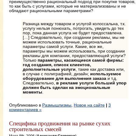
преимущественно рациональный подход при покупке товаров,
то как быть с услугами, которые не материализованы и не
обладают рациональными параметрами?
Разница между товаром и услугой колоссальна, т.к.
услугу нельзя понюхать, потрогать, увидеть до тех
пор, пока данная услуга не будет предоставлена.
[…] Следовательно, при создании рекламы, мы не
можем использовать точные, рациональные
параметры самой услуги. Какие, все же,
параметры мы можем использовать, при создании
рекламы для компании, предоставляющей услуги?
Только
параметры, касающиеся самой фирмы:
год создания, список клиентов,
дополнительные услуги
, такие как доставка или,
в случае с полиграфией, дизайн;
используемое
оборудование для выполнения заказа
и т.д.
Следовательно,
в рекламе услуги больший упор
должен быть сделан на эмоциональные
моменты
.
Опубликовано в
Размышлизмы
,
Новое на сайте
|
3
комментариев »
Специфика продвижения на рынке сухих
строительных смесей
Март 8th, 2006 (
Александр Сторожук
)