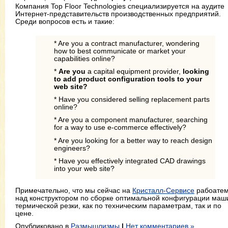
Компания Top Floor Technologies специализируется на аудите
Интернет-представительств производственных предприятий.
Среди вопросов есть и такие:
* Are you a contract manufacturer, wondering
how to best communicate or market your
capabilities online?
*
Are you
a capital equipment provider,
looking
to add product configuration tools to your
web site?
* Have you considered selling replacement parts
online?
* Are you a component manufacturer, searching
for a way to use e-commerce effectively?
* Are you looking for a better way to reach design
engineers?
* Have you effectively integrated CAD drawings
into your web site?
Примечательно, что мы сейчас на
Кристалл-Сервисе
рабоате
над конструктором по сборке оптимальной конфигурации маш
термической резки, как по техническим параметрам, так и по
цене.
Опубликовано в
Размышлизмы
|
Нет комментариев »