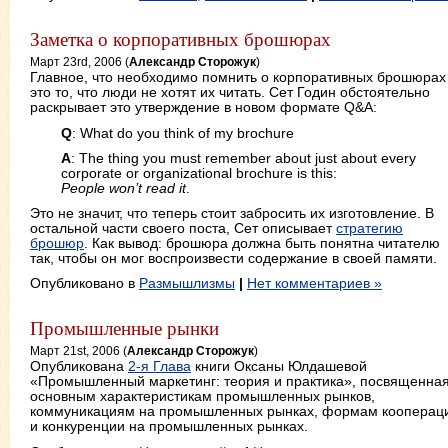
Заметка о корпоративных брошюрах
Март 23rd, 2006 (
Александр Сторожук
)
Главное, что необходимо помнить о корпоративных брошюрах 
это то, что люди не хотят их читать. Сет Годин обстоятельно
раскрывает это утверждение в новом формате Q&A:
Q
: What do you think of my brochure
A
: The thing you must remember about just about every
corporate or organizational brochure is this:
People won’t read it
.
Это не значит, что теперь стоит забросить их изготовление. В
остальной части своего поста, Сет описывает
стратегию
брошюр
. Как вывод: брошюра должна быть понятна читателю
так, чтобы он мог воспроизвести содержание в своей памяти.
Опубликовано в
Размышлизмы
|
Нет комментариев »
Промышленные рынки
Март 21st, 2006 (
Александр Сторожук
)
Опубликована
2-я Глава
книги Оксаны Юлдашевой
«Промышленный маркетинг: теория и практика», посвященна
основным характеристикам промышленных рынков,
коммуникациям на промышленных рынках, формам кооперац
и конкуренции на промышленных рынках.