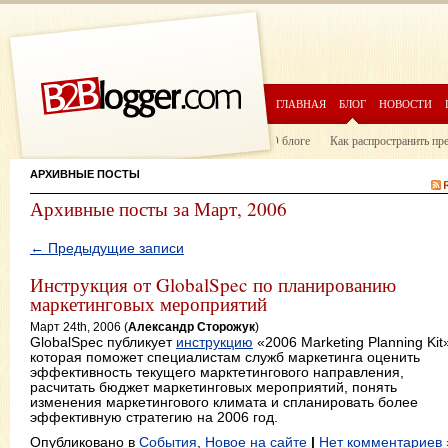
ГЛАВНАЯ
БЛОГ
НОВОСТИ
О блоге
Как распространить пр
АРХИВНЫЕ ПОСТЫ
Архивные посты за Март, 2006
← Предыдущие записи
Инструкция от GlobalSpec по планированию
маркетинговых мероприятий
Март 24th, 2006 (
Александр Сторожук
)
GlobalSpec публикует
инструкцию
«2006 Marketing Planning Kit
которая поможет специалистам служб маркетинга оценить
эффективность текущего марктетингового направления,
расчитать бюджет маркетинговых мероприятий, понять
изменения маркетингового климата и спланировать более
эффективную стратегию на 2006 год.
Опубликовано в
События
,
Новое на сайте
|
Нет комментариев 