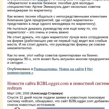
«Маркетолог в малом бизнесе: пособие для молодых
специалистов» Артем Эммануэль дает несколько советов
менеджерам по маркетингу:
Как можно теснее общаться с непосредственными клиентами
Компании (для предприятий, где «отдел маркетинга»
представлен в лице одного менеджера по маркетингу).
Не пытаться доказать руководству или ещё кому-то, что
маркетолог – это очень и очень важно
Не стоит думать, что один маркетолог лучше всех сотрудников
на фирме (работающих уже не первый год) видит все слабые
места. И не стоит думать, что руководство фирмы уж совсем
некомпетентно.
Как по мне, этот набор советов ориентирован на бизнес
середины 90-х, хотя может быть актуален многим предприяти
и сегодня…
Опубликовано в
Размышлизмы
,
Новое на сайте
|
Нет
комментариев »
Новости сайта B2BLogger.com в новостной систем
redtram
Март 14th, 2006 (
Александр Сторожук
)
Спустя 11 дней после подачи заявки в новостную поисковую
систему redtram, обнаружил, что сайт B2BLogger.com добавлен
список новостных источников: