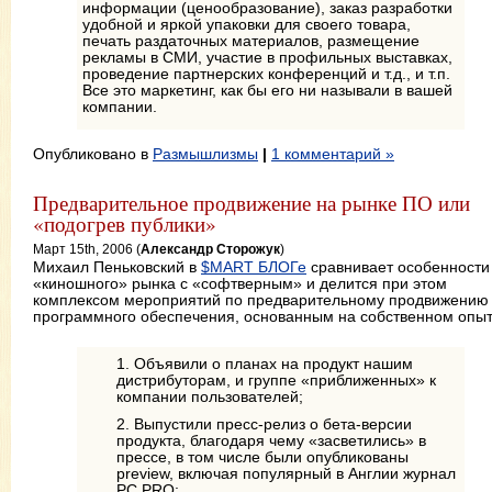
информации (ценообразование), заказ разработки
удобной и яркой упаковки для своего товара,
печать раздаточных материалов, размещение
рекламы в СМИ, участие в профильных выставках,
проведение партнерских конференций и т.д., и т.п.
Все это маркетинг, как бы его ни называли в вашей
компании.
Опубликовано в
Размышлизмы
|
1 комментарий »
Предварительное продвижение на рынке ПО или
«подогрев публики»
Март 15th, 2006 (
Александр Сторожук
)
Михаил Пеньковский в
$MART БЛОГе
сравнивает особенности
«киношного» рынка с «софтверным» и делится при этом
комплексом мероприятий по предварительному продвижению
программного обеспечения, основанным на собственном опыт
1. Объявили о планах на продукт нашим
дистрибуторам, и группе «приближенных» к
компании пользователей;
2. Выпустили пресс-релиз о бета-версии
продукта, благодаря чему «засветились» в
прессе, в том числе были опубликованы
preview, включая популярный в Англии журнал
PC PRO;