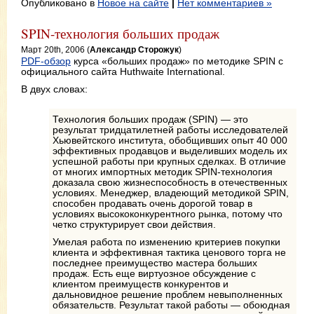
Опубликовано в
Новое на сайте
|
Нет комментариев »
SPIN-технология больших продаж
Март 20th, 2006 (
Александр Сторожук
)
PDF-обзор
курса «больших продаж» по методике SPIN с
официального сайта Huthwaite International.
В двух словах:
Технология больших продаж (SPIN) — это
результат тридцатилетней работы исследователей
Хьювейтского института, обобщивших опыт 40 000
эффективных продавцов и выделивших модель их
успешной работы при крупных сделках. В отличие
от многих импортных методик SPIN-технология
доказала свою жизнеспособность в отечественных
условиях. Менеджер, владеющий методикой SPIN,
способен продавать очень дорогой товар в
условиях высококонкурентного рынка, потому что
четко структурирует свои действия.
Умелая работа по изменению критериев покупки
клиента и эффективная тактика ценового торга не
последнее преимущество мастера больших
продаж. Есть еще виртуозное обсуждение с
клиентом преимуществ конкурентов и
дальновидное решение проблем невыполненных
обязательств. Результат такой работы — обоюдная