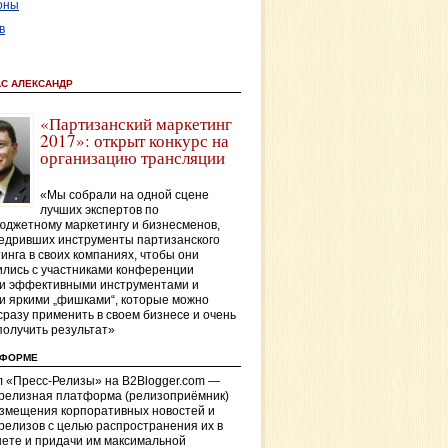
оны
в
АС АЛЕКСАНДР
«Партизанский маркетинг
2017»: открыт конкурс на
организацию трансляции
«Мы собрали на одной сцене
лучших экспертов по
джетному маркетингу и бизнесменов,
едривших инструменты партизанского
инга в своих компаниях, чтобы они
лись с участниками конференции
и эффективными инструментами и
и яркими „фишками“, которые можно
сразу применить в своем бизнесе и очень
получить результат»
ТФОРМЕ
 «Пресс-Релизы» на B2Blogger.com —
-релизная платформа (релизоприёмник)
азмещения корпоративных новостей и
релизов с целью распространения их в
ете и придачи им максимальной