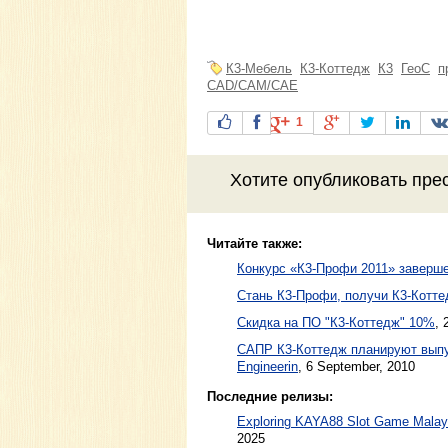
К3-Мебель
К3-Коттедж
К3
ГеоС
п
CAD/CAM/CAE
1
Хотите
опубликовать пре
Читайте также:
Конкурс «К3-Профи 2011» заверше
Стань К3-Профи, получи К3-Котте
Скидка на ПО "К3-Коттедж" 10%
,
САПР К3-Коттедж планируют выпу
Engineerin
,
6 September, 2010
Последние релизы:
Exploring KAYA88 Slot Game Malaysi
2025