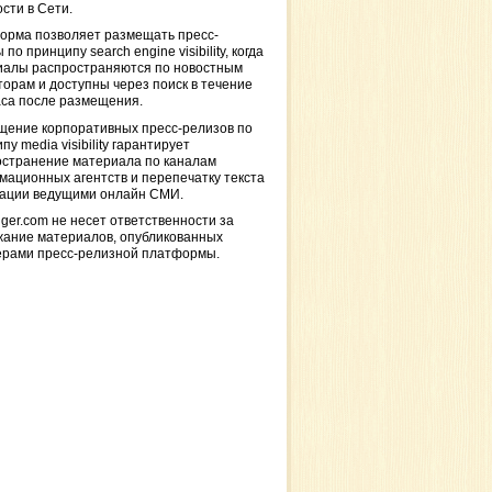
сти в Сети.
орма позволяет размещать пресс-
 по принципу search engine visibility, когда
иалы распространяются по новостным
торам и доступны через поиск в течение
са после размещения.
щение корпоративных пресс-релизов по
пу media visibility гарантирует
остранение материала по каналам
ационных агентств и перепечатку текста
кации ведущими онлайн СМИ.
ger.com не несет ответственности за
жание материалов, опубликованных
ерами пресс-релизной платформы.