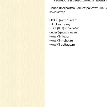
стоимость и себестоимость заказа и
Новая программа начнет работать на В
компьютер.
ООО Центр "ГеоС"
г. Н. Новгород
т. +7 (831) 465-77-52
geos@geos.nnov.ru
www.k3info.ru
www.k3-mebel.ru
www.k3-cottage.ru