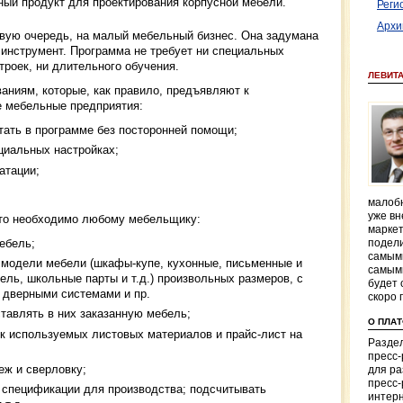
ный продукт для проектирования корпусной мебели.
Реги
Архи
рвую очередь, на малый мебельный бизнес. Она задумана
 инструмент. Программа не требует ни специальных
троек, ни длительного обучения.
ЛЕВИТ
аниям, которые, как правило, предъявляют к
 мебельные предприятия:
тать в программе без посторонней помощи;
циальных настройках;
уатации;
малобю
уже вн
что необходимо любому мебельщику:
маркет
ебель;
подели
самым
 модели мебели (шкафы-купе, кухонные, письменные и
самым
ль, школьные парты и т.д.) произвольных размеров, с
будет 
 дверными системами и пр.
скоро 
тавлять в них заказанную мебель;
О ПЛА
к используемых листовых материалов и прайс-лист на
Раздел
пресс
еж и сверловку;
для р
пресс-
 спецификации для производства; подсчитывать
интерн