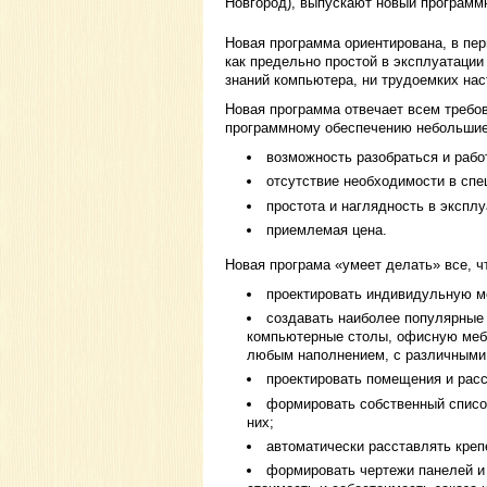
Новгород), выпускают новый программ
Новая программа ориентирована, в пе
как предельно простой в эксплуатации
знаний компьютера, ни трудоемких нас
Новая программа отвечает всем требов
программному обеспечению небольшие
возможность разобраться и рабо
отсутствие необходимости в спе
простота и наглядность в экспл
приемлемая цена.
Новая програма «умеет делать» все, 
проектировать индивидульную м
создавать наиболее популярные
компьютерные столы, офисную мебе
любым наполнением, с различными
проектировать помещения и расс
формировать собственный списо
них;
автоматически расставлять креп
формировать чертежи панелей и