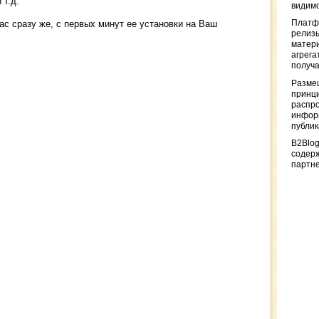
 т.д.
видимо
ас сразу же, с первых минут ее установки на Ваш
Платф
релизы
матер
агрега
получа
Разме
принци
распр
информ
публи
B2Blog
содер
партн