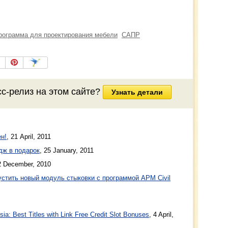
рограмма для проектирования мебели
САПР
сс-релиз
на этом сайте?
Узнать детали
н!
,
21 April, 2011
дж в подарок
,
25 January, 2011
2 December, 2010
стить новый модуль стыковки с программой APM Civil
a: Best Titles with Link Free Credit Slot Bonuses
, 4 April,