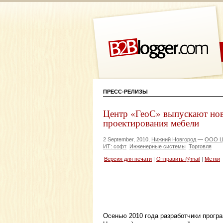
ПРЕСС-РЕЛИЗЫ
Центр «ГеоС» выпускают но
проектирования мебели
2 September, 2010,
Нижний Новгород
—
ООО Це
ИТ: софт
Инженерные системы
Торговля
Версия для печати
|
Отправить @mail
|
Метки
Осенью 2010 года разработчики програ