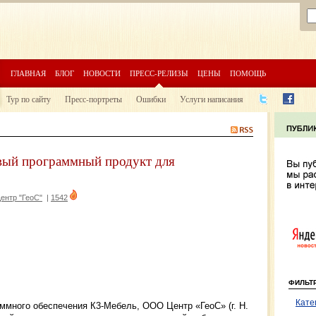
ГЛАВНАЯ
БЛОГ
НОВОСТИ
ПРЕСС-РЕЛИЗЫ
ЦЕНЫ
ПОМОЩЬ
Тур по сайту
Пресс-портреты
Ошибки
Услуги написания
вый программный продукт для
нтр "ГеоС"
|
1542
ФИЛЬТ
Кате
ммного обеспечения К3-Мебель, ООО Центр «ГеоС» (г. Н.